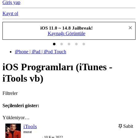
Giriş yap
Kayıt ol
iOS 11.0 ~ 14.8 Jailbreak!
Kaynağı Görüntüle
iPhone | iPad | iPod Touch
iOS Programları (iTunes -
iTools vb)
Filtreler
Seçilenleri göster:
Yükleniyor…
iTools
Sabit
murat
10 Kas 2022