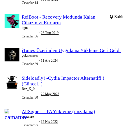
Cevaplar
14
ReiBoot - Recovery Modunda Kalan
Sabit
Cihazınızı Kurtarın
oguz
26 Tem 2019
Cevaplar
36
iTunes Üzerinden Uygulama Yükleme Geri Geldi
gokmenecer
11 Ara 2024
Cevaplar
39
Sideloadly! -Cydia Impactor Alternatifi.!
(Güncel.!)
Baz_X_0
22 May 2023
Cevaplar
30
AltSigner - IPA Yükleme (imzalama)
camature
12 Nis 2022
Cevaplar
95