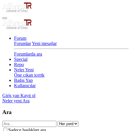
Forum
Forumlar
Yeni mesajlar
Forumlarda ara
Special
Repo
Neler Yeni
Öne çıkan içerik
Bağış Yap
Kullanıcılar
Giriş yap
Kayıt ol
Neler yeni
Ara
Ara
Sadece başlıkları ara