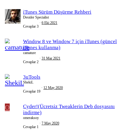
iTunes Sürüm Düşürme Rehberi
Desider Specialist
6 Eki 2021
Cevaplar
3
Window 8 ve Window 7 için iTunes (güncel
iTunes kullanma)
camature
31 Mar 2021
Cevaplar
2
3uTools
ShekiL
12 May 2020
Cevaplar
19
O
Cyder!(Ücretsiz Tweaklerin Deb dosyasını
indirme)
omeraksoy
7 May 2020
Cevaplar
1