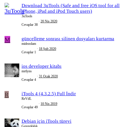
Download 3uTools (Safe and free iOS tool for all
iPhone, iPad and iPod Touch users)
3uTools
20 Nis 2020
Cevaplar
38
M
güncelleme sonrası silinen dosyaları kurtarma
midezolam
18 Şub 2020
Cevaplar
1
ios developer kitabı
mrtlyns
31 Ocak 2020
Cevaplar
4
R
iTools 4 (4.3.2.5) Full İndir
ReVdL
10 Nis 2019
Cevaplar
49
Debian için iTools türevi
Gggggkkkk