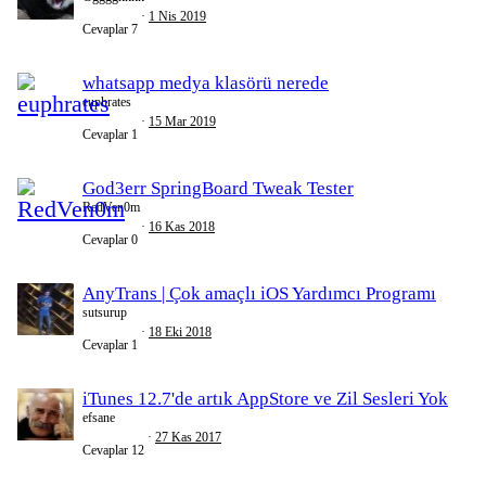
1 Nis 2019
Cevaplar
7
whatsapp medya klasörü nerede
euphrates
15 Mar 2019
Cevaplar
1
God3err SpringBoard Tweak Tester
RedVen0m
16 Kas 2018
Cevaplar
0
AnyTrans | Çok amaçlı iOS Yardımcı Programı
sutsurup
18 Eki 2018
Cevaplar
1
iTunes 12.7'de artık AppStore ve Zil Sesleri Yok
efsane
27 Kas 2017
Cevaplar
12