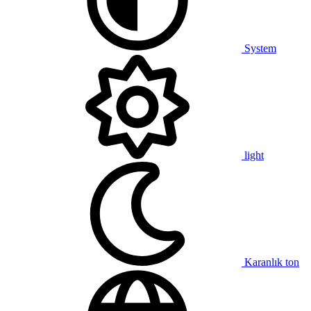
System
light
Karanlık ton