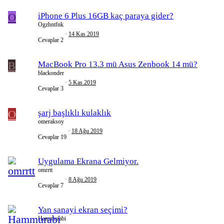
O
iPhone 6 Plus 16GB kaç paraya gider?
Ogzhntfnk
14 Kas 2019
Cevaplar
2
B
MacBook Pro 13.3 mü Asus Zenbook 14 mü?
blackonder
5 Kas 2019
Cevaplar
3
O
şarj başlıklı kulaklık
omeraksoy
18 Ağu 2019
Cevaplar
19
Uygulama Ekrana Gelmiyor.
omrrtt
8 Ağu 2019
Cevaplar
7
Yan sanayi ekran seçimi?
Hammurabi