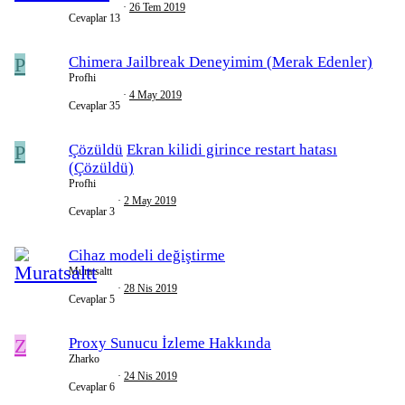
26 Tem 2019
Cevaplar
13
P
Chimera Jailbreak Deneyimim (Merak Edenler)
Profhi
4 May 2019
Cevaplar
35
P
Çözüldü
Ekran kilidi girince restart hatası
(Çözüldü)
Profhi
2 May 2019
Cevaplar
3
Cihaz modeli değiştirme
Muratsaltt
28 Nis 2019
Cevaplar
5
Z
Proxy Sunucu İzleme Hakkında
Zharko
24 Nis 2019
Cevaplar
6