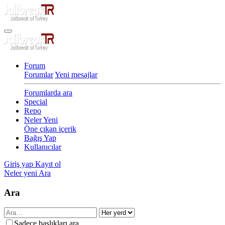
Forum
Forumlar
Yeni mesajlar
Forumlarda ara
Special
Repo
Neler Yeni
Öne çıkan içerik
Bağış Yap
Kullanıcılar
Giriş yap
Kayıt ol
Neler yeni
Ara
Ara
Sadece başlıkları ara