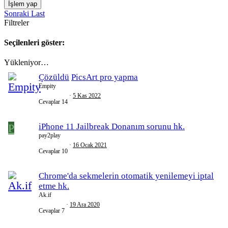
İşlem yap
Sonraki
Last
Filtreler
Seçilenleri göster:
Yükleniyor…
Çözüldü
PicsArt pro yapma
Empity
5 Kas 2022
Cevaplar
14
P
iPhone 11 Jailbreak Donanım sorunu hk.
pay2play
16 Ocak 2021
Cevaplar
10
Chrome'da sekmelerin otomatik yenilemeyi iptal
etme hk.
Ak.if
19 Ara 2020
Cevaplar
7