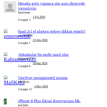
Hesaba giriş yapınca site aşırı derecede
yavaşlıyor.
haciosman
1 Eyl 2020
Cevaplar
3
İpad 2ci el alırken nelere dikkat etmeli?
emretwolf88
25 Ağu 2020
Cevaplar
1
Arkadaşlar bu nedir nasıl olur
Kahraman1221
18 Haz 2020
Cevaplar
8
Unc0ver unsupported sorunu
MaSKeLi
3 May 2020
Cevaplar
12
P
iPhone 8 Plus Ekran Koruyucusu Hk.
pay2play