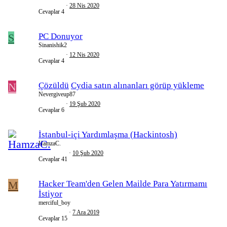
28 Nis 2020
Cevaplar
4
S
PC Donuyor
Sinanishik2
12 Nis 2020
Cevaplar
4
N
Çözüldü
Cydia satın alınanları görüp yükleme
Nevergiveup87
19 Şub 2020
Cevaplar
6
İstanbul-içi Yardımlaşma (Hackintosh)
HamzaC.
10 Şub 2020
Cevaplar
41
M
Hacker Team'den Gelen Mailde Para Yatırmamı
İstiyor
merciful_boy
7 Ara 2019
Cevaplar
15