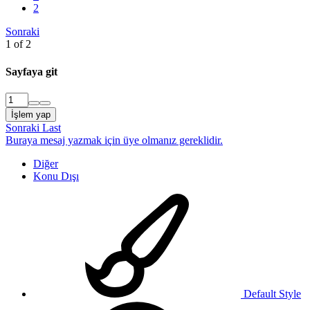
2
Sonraki
1 of 2
Sayfaya git
İşlem yap
Sonraki
Last
Buraya mesaj yazmak için üye olmanız gereklidir.
Diğer
Konu Dışı
Default Style