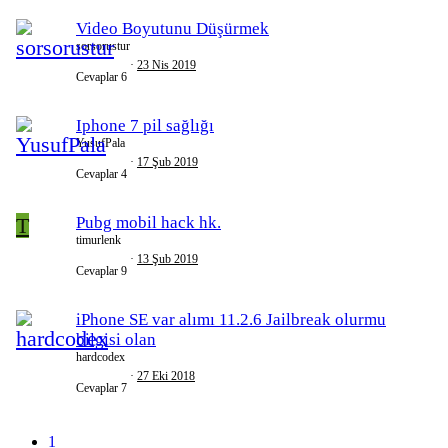
Video Boyutunu Düşürmek
sorsorustur
23 Nis 2019
Cevaplar
6
Iphone 7 pil sağlığı
YusufPala
17 Şub 2019
Cevaplar
4
T
Pubg mobil hack hk.
timurlenk
13 Şub 2019
Cevaplar
9
iPhone SE var alımı 11.2.6 Jailbreak olurmu
bilgisi olan
hardcodex
27 Eki 2018
Cevaplar
7
1