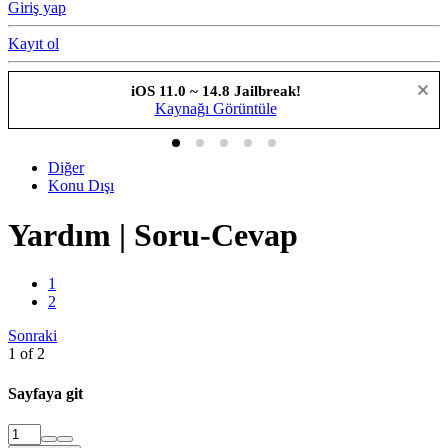
Giriş yap
Kayıt ol
iOS 11.0 ~ 14.8 Jailbreak!
Kaynağı Görüntüle
Diğer
Konu Dışı
Yardım | Soru-Cevap
1
2
Sonraki
1 of 2
Sayfaya git