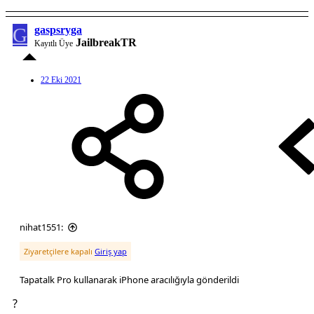
G
gaspsryga
JailbreakTR
Kayıtlı Üye
22 Eki 2021
nihat1551:
Ziyaretçilere kapalı
Giriş yap
Tapatalk Pro kullanarak iPhone aracılığıyla gönderildi
?