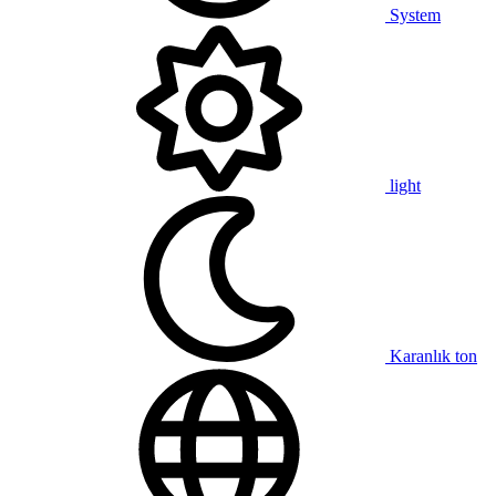
System
light
Karanlık ton