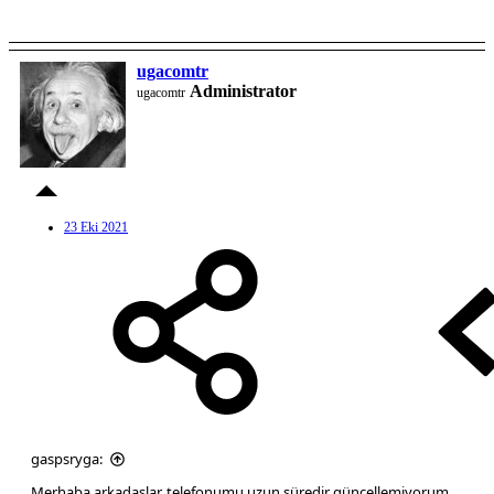
ugacomtr
Administrator
ugacomtr
23 Eki 2021
gaspsryga:
Merhaba arkadaşlar, telefonumu uzun süredir güncellemiyorum