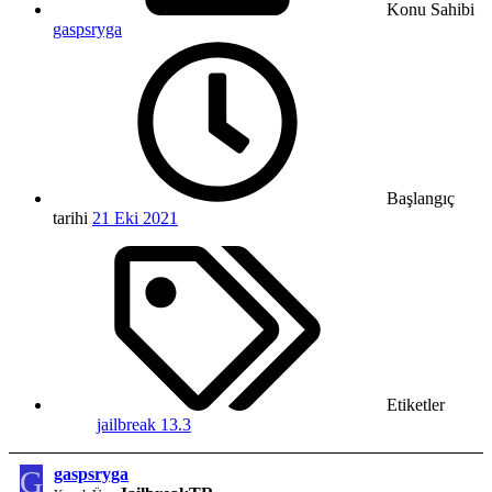
Konu Sahibi
gaspsryga
Başlangıç
tarihi
21 Eki 2021
Etiketler
jailbreak 13.3
G
gaspsryga