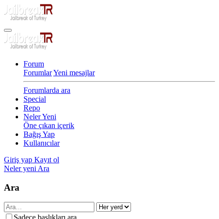
Forum
Forumlar
Yeni mesajlar
Forumlarda ara
Special
Repo
Neler Yeni
Öne çıkan içerik
Bağış Yap
Kullanıcılar
Giriş yap
Kayıt ol
Neler yeni
Ara
Ara
Sadece başlıkları ara