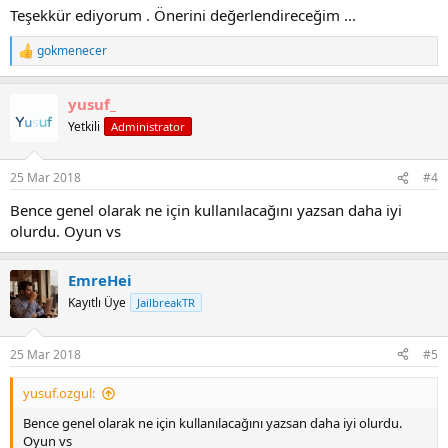
Teşekkür ediyorum . Önerini değerlendireceğim ...
gokmenecer
R
e
a
yusuf_
c
t
Yetkili
Administrator
i
o
n
25 Mar 2018
#4
s
:
Bence genel olarak ne için kullanılacağını yazsan daha iyi
olurdu. Oyun vs
EmreHei
Kayıtlı Üye
JailbreakTR
25 Mar 2018
#5
yusuf.ozgul:
Bence genel olarak ne için kullanılacağını yazsan daha iyi olurdu.
Oyun vs