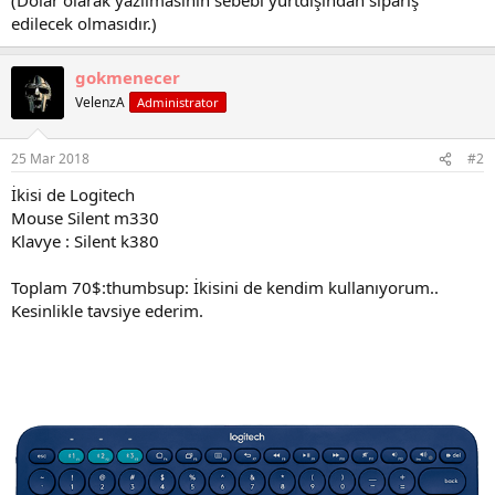
i
edilecek olmasıdır.)
gokmenecer
VelenzA
Administrator
25 Mar 2018
#2
İkisi de Logitech
Mouse Silent m330
Klavye : Silent k380
Toplam 70$:thumbsup: İkisini de kendim kullanıyorum..
Kesinlikle tavsiye ederim.