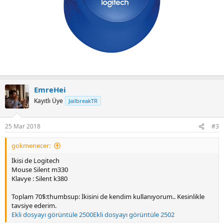
EmreHei
Kayıtlı Üye
JailbreakTR
25 Mar 2018
#3
gokmenecer:
İkisi de Logitech
Mouse Silent m330
Klavye : Silent k380
Toplam 70$:thumbsup: İkisini de kendim kullanıyorum.. Kesinlikle
tavsiye ederim.
Ekli dosyayı görüntüle 2500
Ekli dosyayı görüntüle 2502