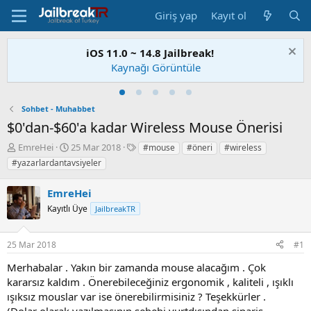
Giriş yap
Kayıt ol
iOS 11.0 ~ 14.8 Jailbreak!
Kaynağı Görüntüle
Sohbet - Muhabbet
$0'dan-$60'a kadar Wireless Mouse Önerisi
K
B
E
EmreHei
25 Mar 2018
#mouse
#öneri
#wireless
o
a
t
#yazarlardantavsiyeler
n
ş
i
u
l
k
EmreHei
S
a
e
a
Kayıtlı Üye
n
t
JailbreakTR
h
g
l
i
ı
e
25 Mar 2018
#1
b
ç
r
i
t
Merhabalar . Yakın bir zamanda mouse alacağım . Çok
a
kararsız kaldım . Önerebileceğiniz ergonomik , kaliteli , ışıklı
r
ışıksız mouslar var ise önerebilirmisiniz ? Teşekkürler .
i
h
(Dolar olarak yazılmasının sebebi yurtdışından sipariş