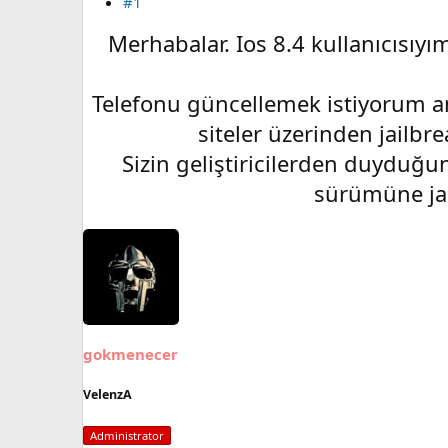
#1
Merhabalar. Ios 8.4 kullanıcısıy
Telefonu güncellemek istiyorum anc
siteler üzerinden jailbre
Sizin geliştiricilerden duyduğu
sürümüne jai
gokmenecer
VelenzA
Administrator