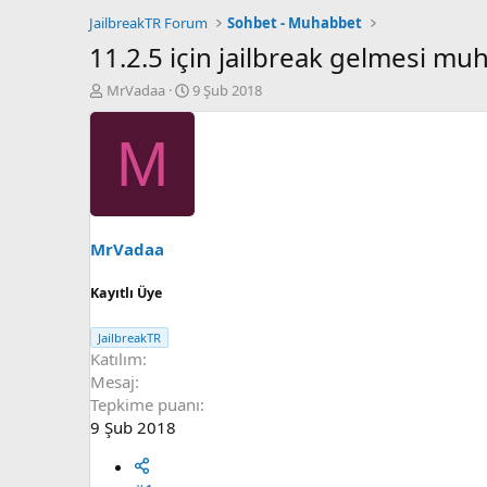
JailbreakTR Forum
Sohbet - Muhabbet
11.2.5 için jailbreak gelmesi mu
K
B
MrVadaa
9 Şub 2018
o
a
n
ş
M
u
l
S
a
a
n
h
g
i
ı
b
ç
MrVadaa
i
t
a
Kayıtlı Üye
r
i
JailbreakTR
h
Katılım
i
Mesaj
Tepkime puanı
9 Şub 2018