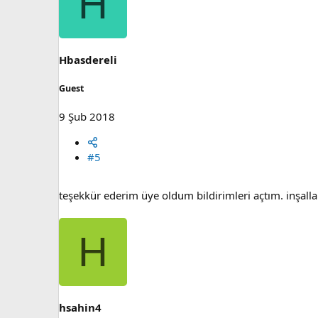
H
t
i
o
n
s
Hbasdereli
:
Guest
9 Şub 2018
#5
teşekkür ederim üye oldum bildirimleri açtım. inşalla
H
hsahin4