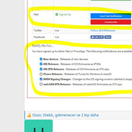
Ozan
,
ShekiL
,
gokmenecer
ve 2 kişi daha
R
e
a
c