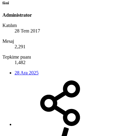
fânî
Administrator
Katılım
28 Tem 2017
Mesaj
2,291
Tepkime puanı
1,482
28 Ara 2025