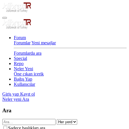
Forum
Forumlar
Yeni mesajlar
Forumlarda ara
Special
Repo
Neler Yeni
Öne çıkan içerik
Bağış Yap
Kullanıcılar
Giriş yap
Kayıt ol
Neler yeni
Ara
Ara
Sadece başlıkları ara