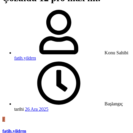
Konu Sahibi
fatih.yildrm
Başlangıç
tarihi
26 Ara 2025
F
fatih.yildrm