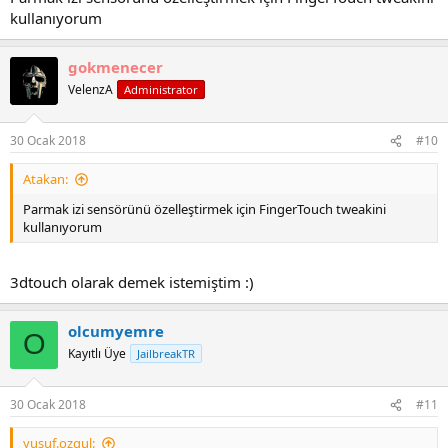
kullanıyorum
gokmenecer
VelenzA
Administrator
30 Ocak 2018
#10
Atakan:
Parmak izi sensörünü özelleştirmek için FingerTouch tweakini
kullanıyorum
3dtouch olarak demek istemiştim :)
olcumyemre
O
Kayıtlı Üye
JailbreakTR
30 Ocak 2018
#11
yusuf.ozgul: