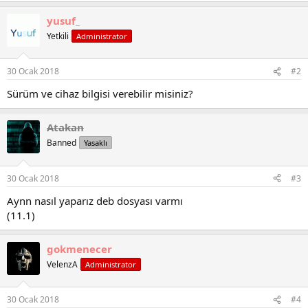
i
h
yusuf_
i
Yetkili
Administrator
30 Ocak 2018
#2
Sürüm ve cihaz bilgisi verebilir misiniz?
Atakan
Banned
Yasaklı
30 Ocak 2018
#3
Aynn nasıl yaparız deb dosyası varmı
(11.1)
gokmenecer
VelenzA
Administrator
30 Ocak 2018
#4