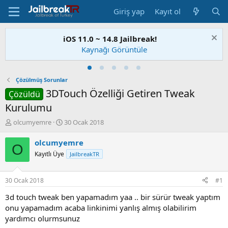
Giriş yap
Kayıt ol
iOS 11.0 ~ 14.8 Jailbreak!
Kaynağı Görüntüle
Çözülmüş Sorunlar
3DTouch Özelliği Getiren Tweak
Çözüldü
Kurulumu
K
B
olcumyemre
30 Ocak 2018
o
a
n
ş
olcumyemre
O
u
l
Kayıtlı Üye
JailbreakTR
S
a
a
n
h
g
30 Ocak 2018
#1
i
ı
b
ç
3d touch tweak ben yapamadım yaa .. bir sürür tweak yaptım
i
t
onu yapamadım acaba linkinimi yanlış almış olabilirim
a
yardımcı olurmsunuz
r