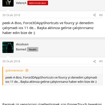
VelenzA
Administrator
30 Ocak 2018
#8
peek-A-Boo, Force3DAppShortcuts ve fourcy yi denedim
çalışmadı ios 11 de... Başka aklınıza gelirse çalıştırırsanız
haber edin bize de :)
Atakan
Banned
Yasaklı
30 Ocak 2018
#9
gokmenecer:
peek-A-Boo, Force3DAppShortcuts ve fourcy yi denedim çalışmadı
ios 11 de... Başka aklınıza gelirse çalıştırırsanız haber edin bize de :)
Parmak izi sensörünü özelleştirmek için FingerTouch tweakini