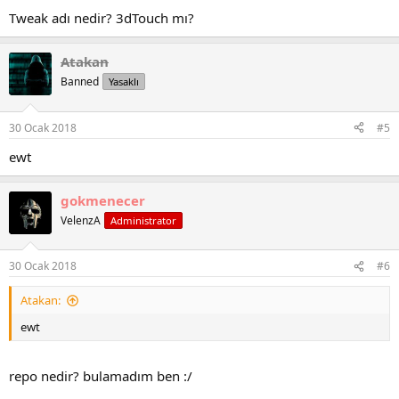
Tweak adı nedir? 3dTouch mı?
Atakan
Banned
Yasaklı
30 Ocak 2018
#5
ewt
gokmenecer
VelenzA
Administrator
30 Ocak 2018
#6
Atakan:
ewt
repo nedir? bulamadım ben :/