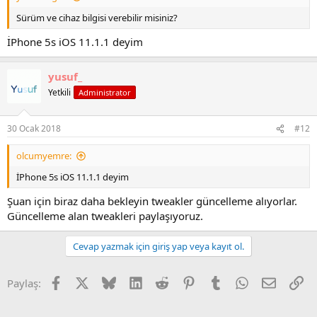
Sürüm ve cihaz bilgisi verebilir misiniz?
İPhone 5s iOS 11.1.1 deyim
yusuf_
Yetkili
Administrator
30 Ocak 2018
#12
olcumyemre:
İPhone 5s iOS 11.1.1 deyim
Şuan için biraz daha bekleyin tweakler güncelleme alıyorlar.
Güncelleme alan tweakleri paylaşıyoruz.
Cevap yazmak için giriş yap veya kayıt ol.
Facebook
X
Bluesky
LinkedIn
Reddit
Pinterest
Tumblr
WhatsApp
E-posta
Li
Paylaş: