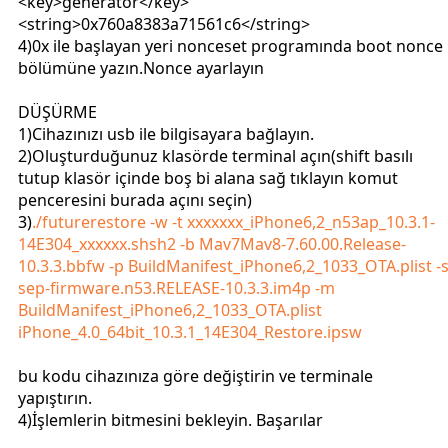
<key>generator</key>
<string>0x760a8383a71561c6</string>
4)0x ile başlayan yeri nonceset programında boot nonce
bölümüne yazın.Nonce ayarlayın
DÜŞÜRME
1)Cihazınızı usb ile bilgisayara bağlayın.
2)Oluşturduğunuz klasörde terminal açın(shift basılı
tutup klasör içinde boş bi alana sağ tıklayın komut
penceresini burada açını seçin)
3)
./futurerestore -w -t xxxxxxx_iPhone6,2_n53ap_10.3.1-
14E304_xxxxxx.shsh2 -b Mav7Mav8-7.60.00.Release-
10.3.3.bbfw -p BuildManifest_iPhone6,2_1033_OTA.plist -
sep-firmware.n53.RELEASE-10.3.3.im4p -m
BuildManifest_iPhone6,2_1033_OTA.plist
iPhone_4.0_64bit_10.3.1_14E304_Restore.ipsw
bu kodu cihazınıza göre değiştirin ve terminale
yapıştırın.
4)İşlemlerin bitmesini bekleyin. Başarılar