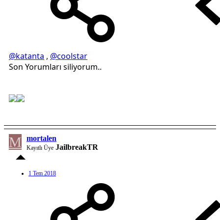
@katanta
,
@coolstar
Son Yorumları siliyorum..
M
mortalen
JailbreakTR
Kayıtlı Üye
1 Tem 2018