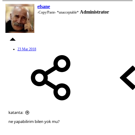
efsane
Administrator
-Copy/Paste- *unacceptable*
23 Mar 2018
katanta:
ne yapabilirim bilen yok mu?