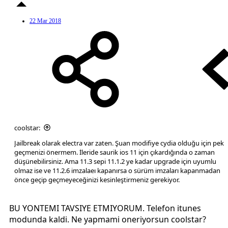
22 Mar 2018
coolstar:
Jailbreak olarak electra var zaten. Şuan modifiye cydia olduğu için pek
geçmenizi önermem. İleride saurik ios 11 için çıkardığında o zaman
düşünebilirsiniz. Ama 11.3 sepi 11.1.2 ye kadar upgrade için uyumlu
olmaz ise ve 11.2.6 imzalaeı kapanırsa o sürüm imzaları kapanmadan
önce geçip geçmeyeceğinizi kesinleştirmeniz gerekiyor.
BU YONTEMI TAVSIYE ETMIYORUM. Telefon itunes
modunda kaldi. Ne yapmami oneriyorsun coolstar?