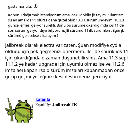
gastamonulu:
Konunu dağıtmak istemiyorum ama ios10 goblin jb teyim . Sıkıntısız
su an ama ios 11 olursa daha guzel olur. 10.3.1 sürümündeyim. 10.3.3
guncellemesi geliyor surekli. Bunu bu surume cıkardıgımda ios 11 de
son surum geliyor diye biliyorum. JB sürümü 11 ilk surumleri . Eger jb
sürümü gelecekse cıkarayım ?
Jailbreak olarak electra var zaten. Şuan modifiye cydia
olduğu için pek geçmenizi önermem. İleride saurik ios 1
için çıkardığında o zaman düşünebilirsiniz. Ama 11.3 sepi
11.1.2 ye kadar upgrade için uyumlu olmaz ise ve 11.2.6
imzalaeı kapanırsa o sürüm imzaları kapanmadan önce
geçip geçmeyeceğinizi kesinleştirmeniz gerekiyor.
katanta
JailbreakTR
Kayıtlı Üye