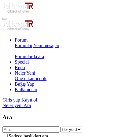
Forum
Forumlar
Yeni mesajlar
Forumlarda ara
Special
Repo
Neler Yeni
Öne çıkan içerik
Bağış Yap
Kullanıcılar
Giriş yap
Kayıt ol
Neler yeni
Ara
Ara
Sadece başlıkları ara