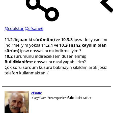
@coolstar
@efsane6
11.2.1(şuan ki sürümüm)
ve
10.3.3
ipsw dosyasını mı
indirmeliyim yoksa
11.2.1
ve
10.2(shsh2 kaydım olan
sürüm)
ipsw dosyasını mı indirmeliyim ?
10.2
sürümünü indireceksem düzenlenmiş
BuildManifest
dosyasını nasıl yapabilirim?
Çok soru sordum kusura bakmayın sıkıldım artık jbsiz
telefon kullanmaktan :(
efsane
Administrator
-Copy/Paste- *unacceptable*