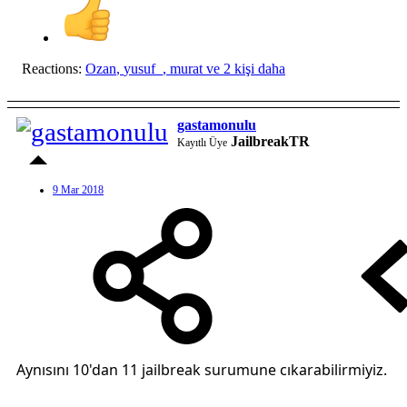
Reactions:
Ozan
,
yusuf_
,
murat
ve 2 kişi daha
gastamonulu
JailbreakTR
Kayıtlı Üye
9 Mar 2018
Aynısını 10'dan 11 jailbreak surumune cıkarabilirmiyiz.