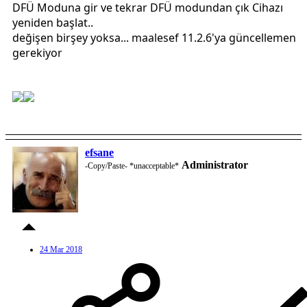
DFÜ Moduna gir ve tekrar DFÜ modundan çık Cihazı
yeniden başlat..
değişen birşey yoksa... maalesef 11.2.6'ya güncellemen
gerekiyor
efsane
Administrator
-Copy/Paste- *unacceptable*
24 Mar 2018