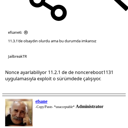
efsane6:
11.3.1'de olsaydın olurdu ama bu durumda imkansız
JailbreakTR
Nonce ayarlabiliyor 11.2.1 de de noncereboot1131
uygulamasıyla exploit o sürümdede çalışıyor.
efsane
Administrator
-Copy/Paste- *unacceptable*