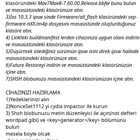
klasöründeki
Mav7Mav8-7.60.00.Release.bbfw bunu bulun
ve masaüstündeki klasörünüze atın.
3)İos 10.3.3 ipsw sinde Firmware/all_flash klasöründeki
sep-
firmware-nXX.im4p dosyasını masaüstünde oluşturduğunuz
klasöre atın.
4) Linkteki buildmanifest lerden cihazınıza uygun olanı indirin
ve masaüstündeki klasörünüze atın.
5)Düşürmek istediğiniz sürümün ipsw isini direk ipsw halinde
masaüstündeki klasörünüze atın.
6)Future Restoreyi indirin ve masaüstündeki klasörünüzün
içine atın.
7)SHSH blobunuzu masaüstündeki klasörünüzün içine atın.
CİHAZINIZI HAZIRLAMA
1)Yedeklerinizi alın
2)NonceSet1112 yi cydia impactor ile kurun
3) Shsh blobunuzu metin düzenleyici ile açın(not defteri
wordpad gibi) ve <key>generator</key> bölümünü
bulun
mesela böyle olcak