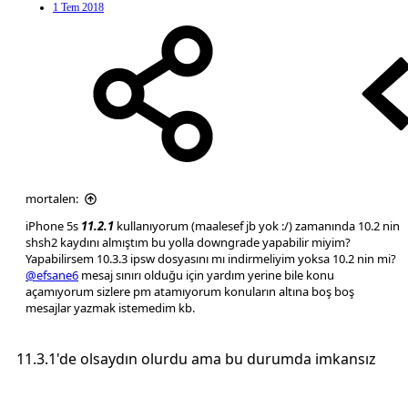
1 Tem 2018
mortalen:
iPhone 5s
11.2.1
kullanıyorum (maalesef jb yok :/) zamanında 10.2 nin
shsh2 kaydını almıştım bu yolla downgrade yapabilir miyim?
Yapabilirsem 10.3.3 ipsw dosyasını mı indirmeliyim yoksa 10.2 nin mi?
@efsane6
mesaj sınırı olduğu için yardım yerine bile konu
açamıyorum sizlere pm atamıyorum konuların altına boş boş
mesajlar yazmak istemedim kb.
11.3.1'de olsaydın olurdu ama bu durumda imkansız