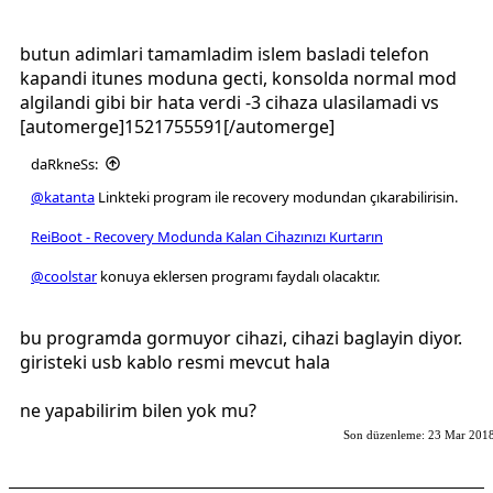
butun adimlari tamamladim islem basladi telefon
kapandi itunes moduna gecti, konsolda normal mod
algilandi gibi bir hata verdi -3 cihaza ulasilamadi vs
[automerge]1521755591[/automerge]
daRkneSs:
@katanta
Linkteki program ile recovery modundan çıkarabilirisin.
ReiBoot - Recovery Modunda Kalan Cihazınızı Kurtarın
@coolstar
konuya eklersen programı faydalı olacaktır.
bu programda gormuyor cihazi, cihazi baglayin diyor.
giristeki usb kablo resmi mevcut hala
ne yapabilirim bilen yok mu?
Son düzenleme:
23 Mar 201