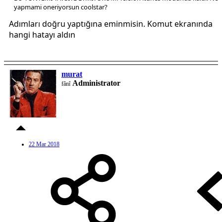
yapmami oneriyorsun coolstar?
Adımları doğru yaptığına eminmisin. Komut ekranında
hangi hatayı aldın
murat
Administrator
fânî
22 Mar 2018