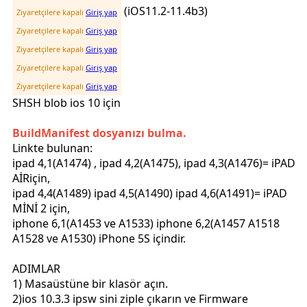
(iOS11.2-11.4b3)
Ziyaretçilere kapalı
Giriş yap
Ziyaretçilere kapalı
Giriş yap
Ziyaretçilere kapalı
Giriş yap
Ziyaretçilere kapalı
Giriş yap
Ziyaretçilere kapalı
Giriş yap
SHSH blob ios 10 için
BuildManifest dosyanızı bulma.
Linkte bulunan:
ipad 4,1(A1474) , ipad 4,2(A1475), ipad 4,3(A1476)= iPAD
AİRiçin,
ipad 4,4(A1489) ipad 4,5(A1490) ipad 4,6(A1491)= iPAD
MİNİ 2 için,
iphone 6,1(
A1453 ve A1533) iphone
6,2(
A1457 A1518
A1528 ve A1530)
iPhone 5S içindir.
ADIMLAR
1) Masaüstüne bir klasör açın.
2)ios 10.3.3 ipsw sini ziple çıkarın ve Firmware