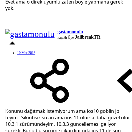
Evet ama o direk uyumlu zaten böyle yapmana gerek
yok.
gastamonulu
JailbreakTR
Kayıtlı Üye
10 Mar 2018
Konunu dağıtmak istemiyorum ama ios10 goblin jb
teyim . Sıkıntısız su an ama ios 11 olursa daha guzel olur.
10.3.1 sürümündeyim. 10.3.3 guncellemesi geliyor
surekli. Bunu bu surume cıkardıgımda ios 11 de son