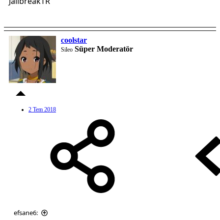
JailbreakTR
coolstar
Süper Moderatör
Sileo
2 Tem 2018
efsane6: