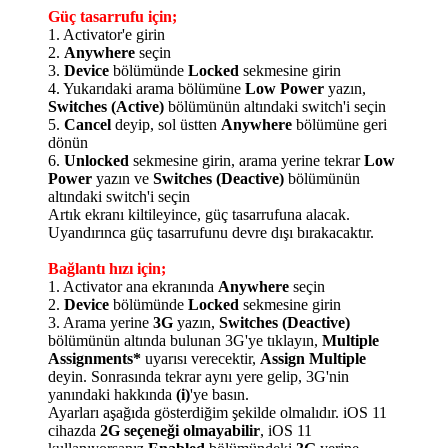
Güç tasarrufu için;
1. Activator'e girin
2.
Anywhere
seçin
3.
Device
bölümünde
Locked
sekmesine girin
4. Yukarıdaki arama bölümüne
Low Power
yazın,
Switches (Active)
bölümünün altındaki switch'i seçin
5.
Cancel
deyip, sol üstten
Anywhere
bölümüne geri
dönün
6.
Unlocked
sekmesine girin, arama yerine tekrar
Low
Power
yazın ve
Switches (Deactive)
bölümünün
altındaki switch'i seçin
Artık ekranı kiltileyince, güç tasarrufuna alacak.
Uyandırınca güç tasarrufunu devre dışı bırakacaktır.
Bağlantı hızı için;
1. Activator ana ekranında
Anywhere
seçin
2.
Device
bölümünde
Locked
sekmesine girin
3. Arama yerine
3G
yazın,
Switches (Deactive)
bölümünün altında bulunan 3G'ye tıklayın,
Multiple
Assignments*
uyarısı verecektir,
Assign Multiple
deyin. Sonrasında tekrar aynı yere gelip, 3G'nin
yanındaki hakkında
(i)
'ye basın.
Ayarları aşağıda gösterdiğim şekilde olmalıdır. iOS 11
cihazda
2G seçeneği olmayabilir
, iOS 11