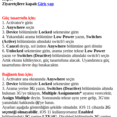
Ziyaretçilere kapalı
Giriş yap
Güç tasarrufu için;
1. Activator'e girin
2.
Anywhere
seçin
3.
Device
bölümünde
Locked
sekmesine girin
4. Yukarıdaki arama bölümüne
Low Power
yazın,
Switches
(Active)
bölümünün altındaki switch'i seçin
5.
Cancel
deyip, sol üstten
Anywhere
bölümüne geri dönün
6.
Unlocked
sekmesine girin, arama yerine tekrar
Low Power
yazın ve
Switches (Deactive)
bölümünün altındaki switch'i seçin
Artık ekranı kiltileyince, güç tasarrufuna alacak. Uyandırınca güç
tasarrufunu devre dışı bırakacaktır.
Bağlantı hızı için;
1. Activator ana ekranında
Anywhere
seçin
2.
Device
bölümünde
Locked
sekmesine girin
3. Arama yerine
3G
yazın,
Switches (Deactive)
bölümünün altında
bulunan 3G'ye tıklayın,
Multiple Assignments*
uyarısı verecektir,
Assign Multiple
deyin. Sonrasında tekrar aynı yere gelip, 3G'nin
yanındaki hakkında
(i)
'ye basın.
Ayarları aşağıda gösterdiğim şekilde olmalıdır. iOS 11 cihazda
2G
seçeneği olmayabilir
, iOS 11 kullanıyorsanız
Enabled
bölümündeki
3G
yerine
LTE/4G
, Disabled bölümünde
2G
yerine