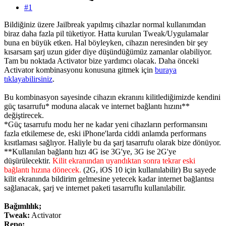
#1
Bildiğiniz üzere Jailbreak yapılmış cihazlar normal kullanımdan
biraz daha fazla pil tüketiyor. Hatta kurulan Tweak/Uygulamalar
buna en büyük etken. Hal böyleyken, cihazın neresinden bir şey
kısarsam şarj uzun gider diye düşündüğümüz zamanlar olabiliyor.
Tam bu noktada Activator bize yardımcı olacak. Daha önceki
Activator kombinasyonu konusuna gitmek için
buraya
tıklayabilirsiniz
.
Bu kombinasyon sayesinde cihazın ekranını kilitlediğimizde kendini
güç tasarrufu* moduna alacak ve internet bağlantı hızını**
değiştirecek.
*Güç tasarrufu modu her ne kadar yeni cihazların performansını
fazla etkilemese de, eski iPhone'larda ciddi anlamda performans
kısıtlaması sağlıyor. Haliyle bu da şarj tasarrufu olarak bize dönüyor.
**Kullanılan bağlantı hızı 4G ise 3G'ye, 3G ise 2G'ye
düşürülecektir.
Kilit ekranından uyandıktan sonra tekrar eski
bağlantı hızına dönecek.
(2G, iOS 10 için kullanılabilir) Bu sayede
kilit ekranında bildirim gelmesine yetecek kadar internet bağlantısı
sağlanacak, şarj ve internet paketi tasarruflu kullanılabilir.
Bağımlılık;
Tweak:
Activator
Repo: