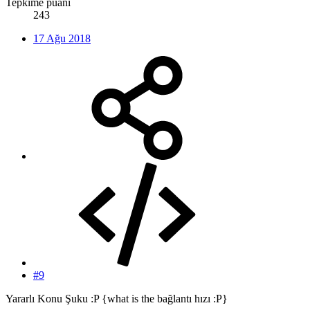
Tepkime puanı
243
17 Ağu 2018
#9
Yararlı Konu Şuku :P {what is the bağlantı hızı :P}