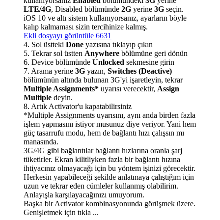
kullanıyorsanız
Enabled
bölümündeki
3G
yerine
LTE/4G
, Disabled bölümünde
2G
yerine
3G
seçin.
iOS 10 ve altı sistem kullanıyorsanız, ayarların böyle
kalıp kalmaması sizin tercihinize kalmış.
Ekli dosyayı görüntüle 6631
4. Sol üstteki
Done
yazısına tıklayıp çıkın
5. Tekrar sol üstten
Anywhere
bölümüne geri dönün
6. Device bölümünde
Unlocked
sekmesine girin
7. Arama yerine
3G
yazın,
Switches (Deactive)
bölümünün altında bulunan 3G'yi işaretleyin, tekrar
Multiple Assignments*
uyarısı verecektir,
Assign
Multiple
deyin.
8. Artık Activator'u kapatabilirsiniz
*Multiple Assignments uyarısını, aynı anda birden fazla
işlem yapmasını istiyor musunuz diye veriyor. Yani hem
güç tasarrufu modu, hem de bağlantı hızı çalışsın mı
manasında.
3G/4G gibi bağlantılar bağlantı hızlarına oranla şarj
tüketirler. Ekran kilitliyken fazla bir bağlantı hızına
ihtiyacınız olmayacağı için bu yöntem işinizi görecektir.
Herkesin yapabileceği şekilde anlatmaya çalıştığım için
uzun ve tekrar eden cümleler kullanmış olabilirim.
Anlayışla karşılayacağınızı umuyorum.
Başka bir Activator kombinasyonunda görüşmek üzere.
Genişletmek için tıkla ...