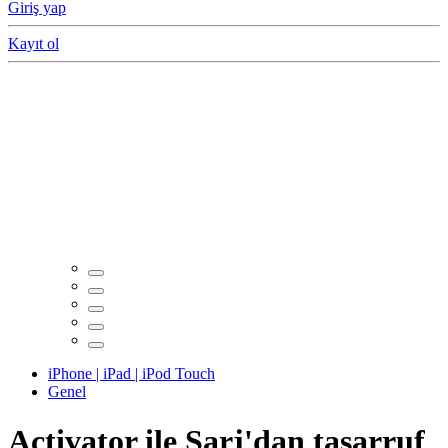
Giriş yap
Kayıt ol
iPhone | iPad | iPod Touch
Genel
Activator ile Şarj'dan tasarruf