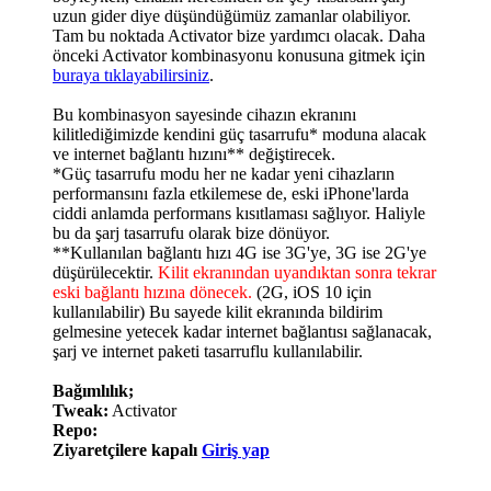
uzun gider diye düşündüğümüz zamanlar olabiliyor.
Tam bu noktada Activator bize yardımcı olacak. Daha
önceki Activator kombinasyonu konusuna gitmek için
buraya tıklayabilirsiniz
.
Bu kombinasyon sayesinde cihazın ekranını
kilitlediğimizde kendini güç tasarrufu* moduna alacak
ve internet bağlantı hızını** değiştirecek.
*Güç tasarrufu modu her ne kadar yeni cihazların
performansını fazla etkilemese de, eski iPhone'larda
ciddi anlamda performans kısıtlaması sağlıyor. Haliyle
bu da şarj tasarrufu olarak bize dönüyor.
**Kullanılan bağlantı hızı 4G ise 3G'ye, 3G ise 2G'ye
düşürülecektir.
Kilit ekranından uyandıktan sonra tekrar
eski bağlantı hızına dönecek.
(2G, iOS 10 için
kullanılabilir) Bu sayede kilit ekranında bildirim
gelmesine yetecek kadar internet bağlantısı sağlanacak,
şarj ve internet paketi tasarruflu kullanılabilir.
Bağımlılık;
Tweak:
Activator
Repo:
Ziyaretçilere kapalı
Giriş yap