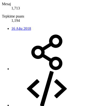
Mesaj
1,713
Tepkime puanı
1,194
16 Ağu 2018