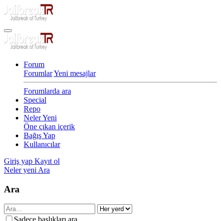
Forum
Forumlar
Yeni mesajlar
Forumlarda ara
Special
Repo
Neler Yeni
Öne çıkan içerik
Bağış Yap
Kullanıcılar
Giriş yap
Kayıt ol
Neler yeni
Ara
Ara
Sadece başlıkları ara