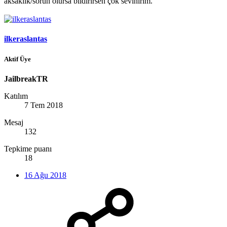
aksaklık/sorun olursa bildirirsen çok sevinirim.
ilkeraslantas
Aktif Üye
JailbreakTR
Katılım
7 Tem 2018
Mesaj
132
Tepkime puanı
18
16 Ağu 2018