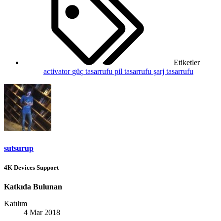
Etiketler
activator
güç tasarrufu
pil tasarrufu
şarj tasarrufu
sutsurup
4K Devices Support
Katkıda Bulunan
Katılım
4 Mar 2018