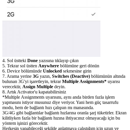
4. Sol üstteki
Done
yazısına tıklayıp çıkın
5. Tekrar sol üstten
Anywhere
bölümüne geri dönün
6. Device bölümünde
Unlocked
sekmesine girin
7. Arama yerine
3G
yazın,
Switches (Deactive)
bölümünün altında
bulunan 3G'yi işaretleyin, tekrar
Multiple Assignments*
uyarısı
verecektir,
Assign Multiple
deyin.
8. Artık Activator'u kapatabilirsiniz
*Multiple Assignments uyarısını, aynı anda birden fazla işlem
yapmasını istiyor musunuz diye veriyor. Yani hem güç tasarrufu
modu, hem de bağlantı hızı çalışsın mı manasında.
3G/4G gibi bağlantılar bağlantı hızlarına oranla şarj tüketirler. Ekran
kilitliyken fazla bir bağlantı hızına ihtiyacınız olmayacağı için bu
yöntem işinizi görecektir.
Herkesin yapabileceği şekilde anlatmaya çalıştığım için uzun ve