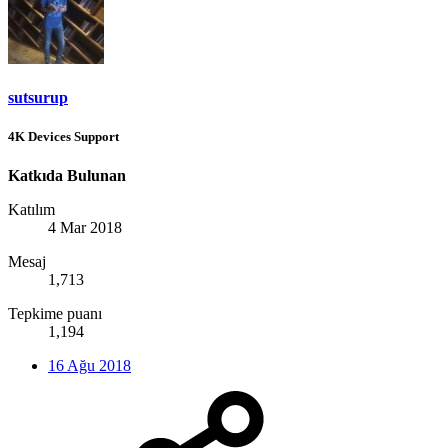
sutsurup
4K Devices Support
Katkıda Bulunan
Katılım
4 Mar 2018
Mesaj
1,713
Tepkime puanı
1,194
16 Ağu 2018