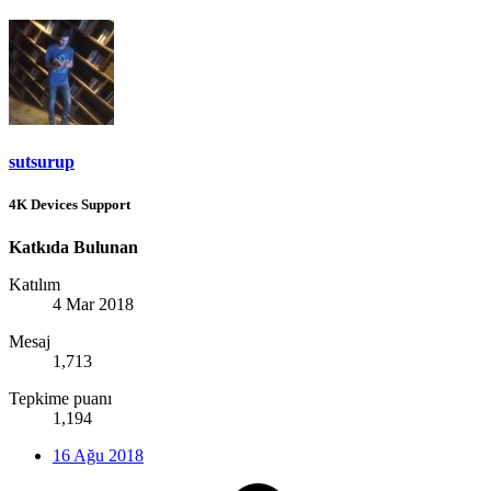
sutsurup
4K Devices Support
Katkıda Bulunan
Katılım
4 Mar 2018
Mesaj
1,713
Tepkime puanı
1,194
16 Ağu 2018