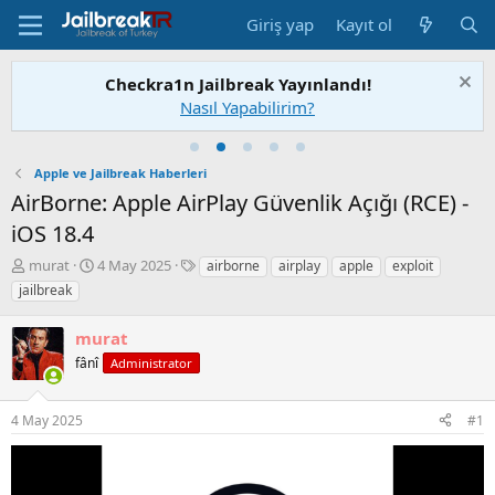
Giriş yap
Kayıt ol
Checkra1n Jailbreak Yayınlandı!
Nasıl Yapabilirim?
Apple ve Jailbreak Haberleri
AirBorne: Apple AirPlay Güvenlik Açığı (RCE) -
iOS 18.4
K
B
E
murat
4 May 2025
airborne
airplay
apple
exploit
o
a
t
jailbreak
n
ş
i
u
l
k
murat
S
a
e
a
fânî
n
t
Administrator
h
g
l
i
ı
e
4 May 2025
#1
b
ç
r
i
t
a
r