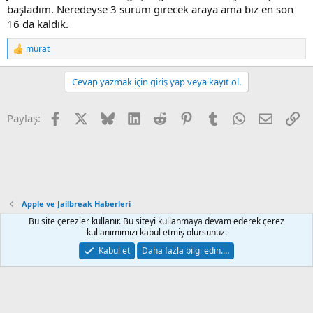
başladım. Neredeyse 3 sürüm girecek araya ama biz en son
16 da kaldık.
murat
R
e
a
Cevap yazmak için giriş yap veya kayıt ol.
c
t
i
Facebook
X
Bluesky
LinkedIn
Reddit
Pinterest
Tumblr
WhatsApp
E-posta
Li
Paylaş:
o
n
s
:
Apple ve Jailbreak Haberleri
Bu site çerezler kullanır. Bu siteyi kullanmaya devam ederek çerez
kullanımımızı kabul etmiş olursunuz.
Default Style
Türkçe (TR)
Kabul et
Daha fazla bilgi edin.…
İletişim
Kurallar
Gizlilik
Yardım
Ana sayfa
R
S
S