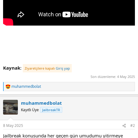
Kaynak
:
Ziyaretçilere kapalı
Giriş yap
Son düzenleme:
4 May 2025
muhammedbolat
R
e
a
muhammedbolat
c
t
Kayıtlı Üye
JailbreakTR
i
o
n
8 May 2025
#2
s
:
Jailbreak konusunda her geçen gün umudumu yitirmeye