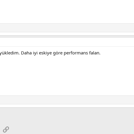
 yükledim. Daha iyi eskiye göre performans falan.
sApp
E-posta
Link