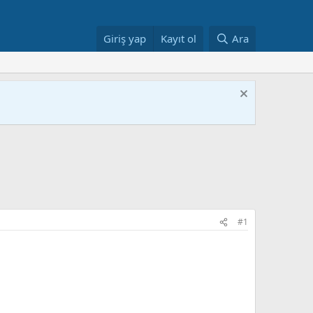
Giriş yap
Kayıt ol
Ara
#1