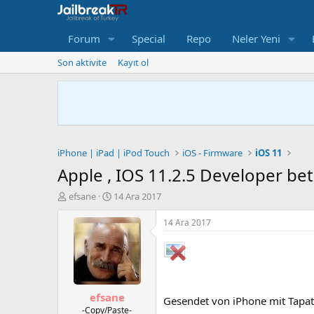
Forum
Special
Repo
Neler Yeni
Son aktivite
Kayıt ol
iPhone | iPad | iPod Touch
iOS - Firmware
iOS 11
Apple , IOS 11.2.5 Developer bet
K
B
efsane
14 Ara 2017
o
a
n
ş
14 Ara 2017
u
l
S
a
a
n
h
g
i
ı
efsane
b
ç
Gesendet von iPhone mit Tapat
i
t
-Copy/Paste-