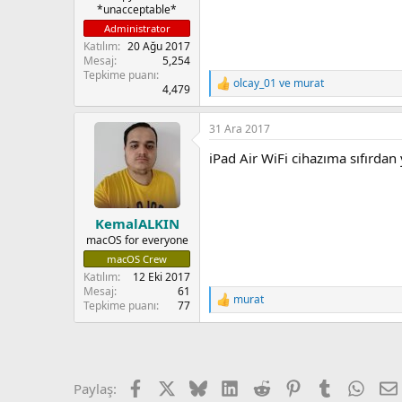
*unacceptable*
a
r
Administrator
i
Katılım
20 Ağu 2017
h
Mesaj
5,254
i
Tepkime puanı
olcay_01
ve
murat
R
4,479
e
a
31 Ara 2017
c
t
iPad Air WiFi cihazıma sıfırdan
i
o
n
s
:
KemalALKIN
macOS for everyone
macOS Crew
Katılım
12 Eki 2017
Mesaj
61
murat
R
Tepkime puanı
77
e
a
c
t
i
Facebook
X
Bluesky
LinkedIn
Reddit
Pinterest
Tumblr
What
Paylaş:
o