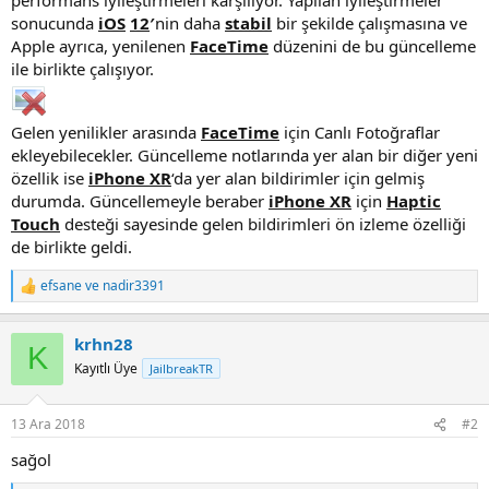
i
sonucunda
iOS
12
′
nin daha
stabil
bir şekilde çalışmasına ve
Apple ayrıca, yenilenen
FaceTime
düzenini de bu güncelleme
ile birlikte çalışıyor.
Gelen yenilikler arasında
FaceTime
için Canlı Fotoğraflar
ekleyebilecekler. Güncelleme notlarında yer alan bir diğer yeni
özellik ise
iPhone XR
‘da yer alan bildirimler için gelmiş
durumda. Güncellemeyle beraber
iPhone XR
için
Haptic
Touch
desteği sayesinde gelen bildirimleri ön izleme özelliği
de birlikte geldi.
efsane
ve
nadir3391
R
e
a
krhn28
c
K
t
Kayıtlı Üye
JailbreakTR
i
o
n
13 Ara 2018
#2
s
:
sağol