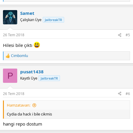
e
a
Samet
c
t
Çalışkan Üye
JailbreakTR
i
o
n
26 Tem 2018
#5
s
:
Hilesi bile çıktı
Cimbomlu
R
e
a
pusat1438
c
P
t
Kayıtlı Üye
JailbreakTR
i
o
n
26 Tem 2018
#6
s
:
Hamzatavan:
Cydia da hack i bile cikmis
hangi repo dostum