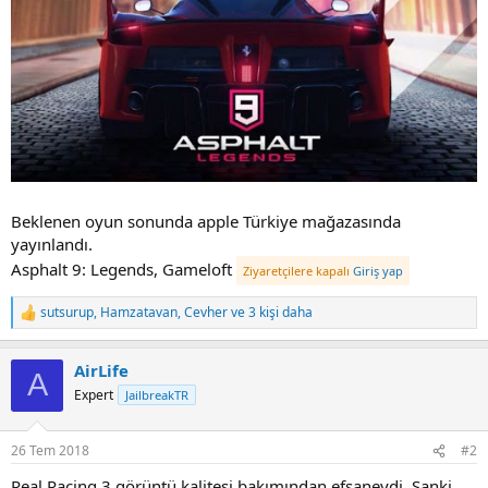
i
Beklenen oyun sonunda apple Türkiye mağazasında
yayınlandı.
Asphalt 9: Legends, Gameloft
Ziyaretçilere kapalı
Giriş yap
sutsurup
,
Hamzatavan
,
Cevher
ve 3 kişi daha
R
e
a
AirLife
c
A
t
Expert
JailbreakTR
i
o
n
26 Tem 2018
#2
s
:
Real Racing 3 görüntü kalitesi bakımından efsaneydi. Sanki