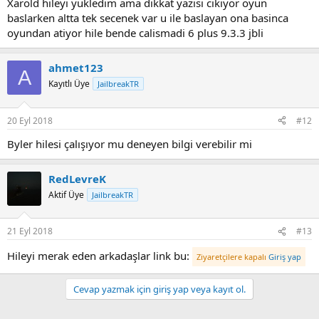
Xarold hileyi yukledim ama dikkat yazisi cikiyor oyun
baslarken altta tek secenek var u ile baslayan ona basinca
oyundan atiyor hile bende calismadi 6 plus 9.3.3 jbli
ahmet123
A
Kayıtlı Üye
JailbreakTR
20 Eyl 2018
#12
Byler hilesi çalışıyor mu deneyen bilgi verebilir mi
RedLevreK
Aktif Üye
JailbreakTR
21 Eyl 2018
#13
Hileyi merak eden arkadaşlar link bu:
Ziyaretçilere kapalı
Giriş yap
Cevap yazmak için giriş yap veya kayıt ol.