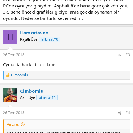
PC’de oynuyor gibiydim. Asphalt 8’de bana göre çok kötüydü,
3-5 sene önceki grafikler gibiydi ama çok da oynanan bir
oyundu. Nedense bir türlü sevemedim.
Hamzatavan
H
Kayıtlı Üye
JailbreakTR
26 Tem 2018
#3
Cydia da hack i bile cikmis
Cimbomlu
R
e
a
Cimbomlu
c
t
Aktif Üye
JailbreakTR
i
o
n
26 Tem 2018
#4
s
:
AirLife: