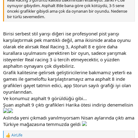
Real Racing 3 görüntü kalitesi bakımından efsaneydi. Sanki PC’de
oynuyor gibiydim. Asphalt 8’de bana göre çok kötüydü, 3-5 sene
önceki grafikler gibiydi ama çok da oynanan bir oyundu. Nedense
bir türlü sevemedim.
Birisi serbest stil yarışı diğeri ise profesyonel pist yarışı
karşılaştırmak pek mantıklı değil, ama ikisinide araba oyunu
olarak ele alırsak Real Racing 3, Asphalt 8 e göre daha
kurallara uyulmasını gerektiren bir oyun, sadece yarışmak
isteyenler Real racing 3 ü tercih etmeyecektir, o yüzden
asphaltın oynayanı çok diyebiliriz.
Grafik kalitesine gelirsek geliştiricilerine bakmamız yeterli ea
games ile gameloftu karşılaştıramayız ama asphalt 8 inde
grafikleri gayet tatmin edici, app Storun sayılı grafiği iyi olan
oyunlarından.
Ve konumuz asphalt 9 görüldüğü gibi...
Şuan asphalt 9 çıktı grafikleri Harika ötesi indirip denemelisin
Aslında yeni çıkmadı yanılmıyorsam Nisan aylarında çıktı ama
Türkiye mağazasına temmuzda geldi
AirLife
R