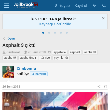
Giriş yap
Kayıt ol
iOS 11.0 ~ 14.8 Jailbreak!
Kaynağı Görüntüle
Oyun
Asphalt 9 çıktı!
K
B
E
Cimbomlu
26 Tem 2018
appstore
asphalt
asphalt8
o
a
t
asphalt9
asphaltindir
türkiye
yayınlandı
n
ş
i
u
l
k
Cimbomlu
S
a
e
a
Aktif Üye
n
t
JailbreakTR
h
g
l
i
ı
e
26 Tem 2018
#1
b
ç
r
i
t
a
r
i
h