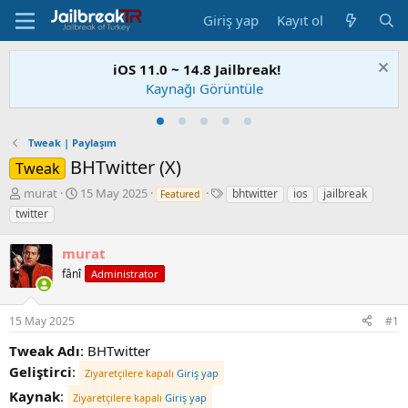
Giriş yap
Kayıt ol
iOS 11.0 ~ 14.8 Jailbreak!
Kaynağı Görüntüle
Tweak | Paylaşım
BHTwitter (X)
Tweak
K
B
E
murat
15 May 2025
bhtwitter
ios
jailbreak
Featured
o
a
t
twitter
n
ş
i
u
l
k
murat
S
a
e
a
fânî
n
t
Administrator
h
g
l
i
ı
e
15 May 2025
#1
b
ç
r
i
t
Tweak
Adı
: BHTwitter
a
Geliştirci
:
r
Ziyaretçilere kapalı
Giriş yap
i
Kaynak
:
Ziyaretçilere kapalı
Giriş yap
h