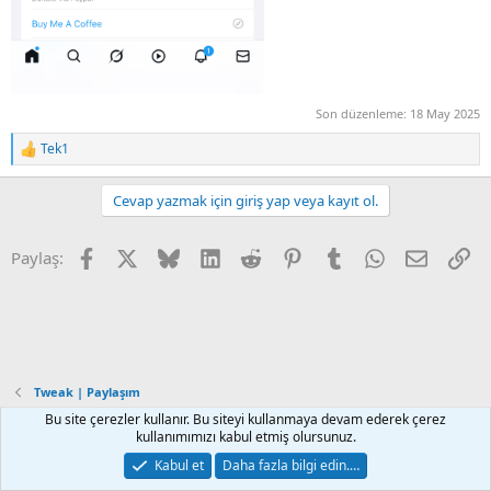
Son düzenleme:
18 May 2025
Tek1
R
e
a
Cevap yazmak için giriş yap veya kayıt ol.
c
t
i
Facebook
X
Bluesky
LinkedIn
Reddit
Pinterest
Tumblr
WhatsApp
E-posta
Li
Paylaş:
o
n
s
:
Tweak | Paylaşım
Bu site çerezler kullanır. Bu siteyi kullanmaya devam ederek çerez
kullanımımızı kabul etmiş olursunuz.
Default Style
Türkçe (TR)
Kabul et
Daha fazla bilgi edin.…
İletişim
Kurallar
Gizlilik
Yardım
Ana sayfa
R
S