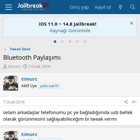
Giriş yap
Kayıt ol
iOS 11.0 ~ 14.8 Jailbreak!
Kaynağı Görüntüle
Tweak İstek
Bluetooth Paylaşımı
K
B
timurc
7 Ocak 2018
o
a
n
ş
timurc
u
l
Aktif Üye
JailbreakTR
S
a
a
n
h
g
7 Ocak 2018
#1
i
ı
b
ç
selam arkadaşlar telefonumu pc ye bağladığımda usb bellek
i
t
olarak görünmesini sağlayabileceğim bi tweak vermı
a
r
i
timurc
h