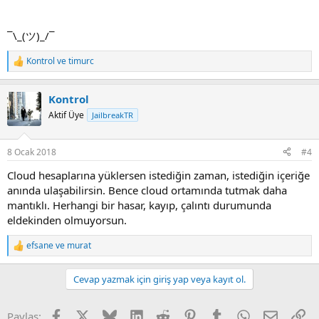
¯\_(ツ)_/¯
Kontrol
ve
timurc
R
e
a
Kontrol
c
t
Aktif Üye
JailbreakTR
i
o
n
8 Ocak 2018
#4
s
:
Cloud hesaplarına yüklersen istediğin zaman, istediğin içeriğe
anında ulaşabilirsin. Bence cloud ortamında tutmak daha
mantıklı. Herhangi bir hasar, kayıp, çalıntı durumunda
eldekinden olmuyorsun.
efsane
ve
murat
R
e
a
Cevap yazmak için giriş yap veya kayıt ol.
c
t
i
Facebook
X
Bluesky
LinkedIn
Reddit
Pinterest
Tumblr
WhatsApp
E-posta
Li
Paylaş:
o