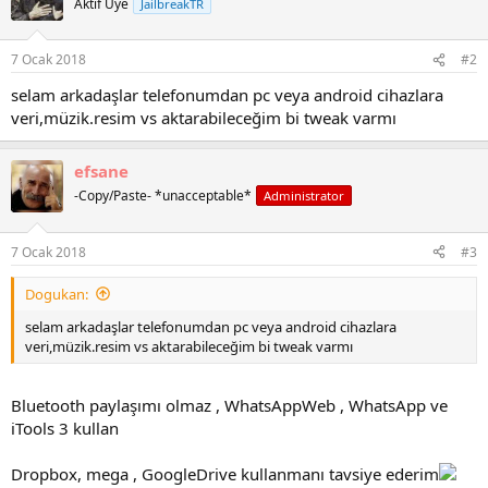
Aktif Üye
JailbreakTR
i
7 Ocak 2018
#2
selam arkadaşlar telefonumdan pc veya android cihazlara
veri,müzik.resim vs aktarabileceğim bi tweak varmı
efsane
-Copy/Paste- *unacceptable*
Administrator
7 Ocak 2018
#3
Dogukan:
selam arkadaşlar telefonumdan pc veya android cihazlara
veri,müzik.resim vs aktarabileceğim bi tweak varmı
Bluetooth paylaşımı olmaz , WhatsAppWeb , WhatsApp ve
iTools 3 kullan
Dropbox, mega , GoogleDrive kullanmanı tavsiye ederim