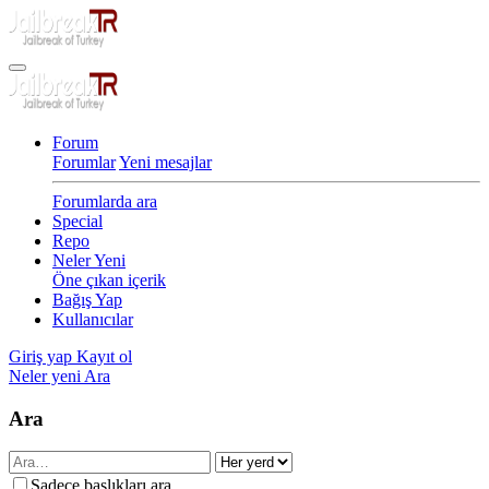
Forum
Forumlar
Yeni mesajlar
Forumlarda ara
Special
Repo
Neler Yeni
Öne çıkan içerik
Bağış Yap
Kullanıcılar
Giriş yap
Kayıt ol
Neler yeni
Ara
Ara
Sadece başlıkları ara