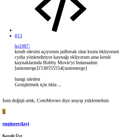
#13
hs1987:
kendi sitesini açıyorum jailbreak olan kısmı tıklıyorum
cydia yönlendiriyor kaynağı ekliyorum ama kendi
kaynaklarında Bobby Movie'yi bulamadım
[automerge]1538555554[/automerge]
hangi siteden
Genişletmek için tıkla ...
İsmi değişti artık, CotoMovies diye arayıp yüklemelisin
E
engineerdayi
Kayıtlı Üye