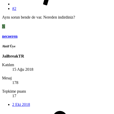
#2
Aynı sorun bende de var. Nereden indirdiniz?
N
necoeren
Aktif Üye
JailbreakTR
Katılım
15 Ağu 2018
Mesaj
178
Tepkime puanı
17
2 Eki 2018