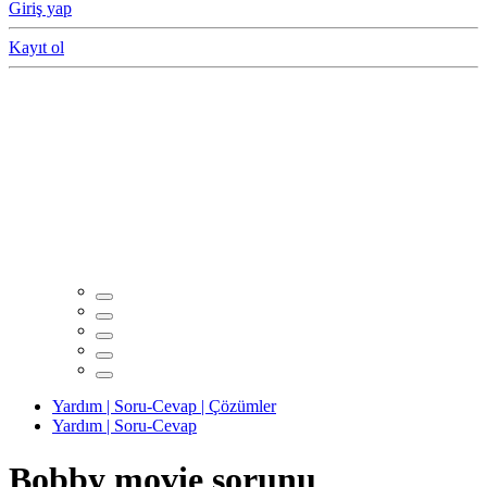
Giriş yap
Kayıt ol
Yardım | Soru-Cevap | Çözümler
Yardım | Soru-Cevap
Bobby movie sorunu