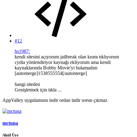
#12
hs1987:
kendi sitesini açıyorum jailbreak olan kısmı tıklıyorum
cydia yönlendiriyor kaynağı ekliyorum ama kendi
kaynaklarında Bobby Movie'yi bulamadım
[automerge]1538555554[/automerge]
hangi siteden
Genişletmek için tıkla ...
AppValley uygulamsını indir ordan indir sorun çıkmaz
mctuna
Aktif Üye