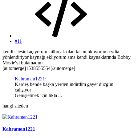
#11
kendi sitesini açıyorum jailbreak olan kısmı tıklıyorum cydia
yönlendiriyor kaynağı ekliyorum ama kendi kaynaklarında Bobby
Movie'yi bulamadım
[automerge]1538555554[/automerge]
Kahraman1221:
Kardeş bende başka yerden indirdim gayet düzgün
çalişiyor
Genişletmek için tıkla ...
hangi siteden
Kahraman1221