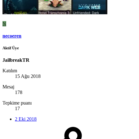
N
necoeren
Aktif Üye
JailbreakTR
Katılım
15 Ağu 2018
Mesaj
178
Tepkime puanı
17
2 Eki 2018