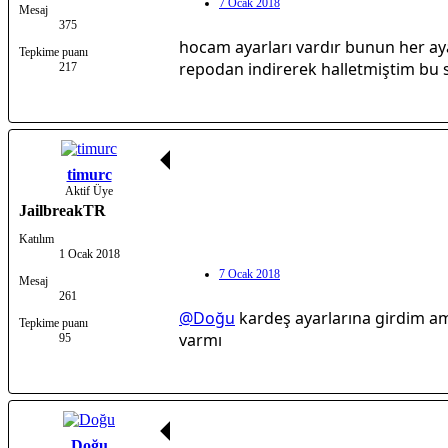
7 Ocak 2018
Mesaj
375
hocam ayarları vardır bunun her aya
Tepkime puanı
repodan indirerek halletmiştim bu 
217
timurc
Aktif Üye
JailbreakTR
Katılım
1 Ocak 2018
7 Ocak 2018
Mesaj
261
@Doğu
kardeş ayarlarına girdim a
Tepkime puanı
varmı
95
Doğu