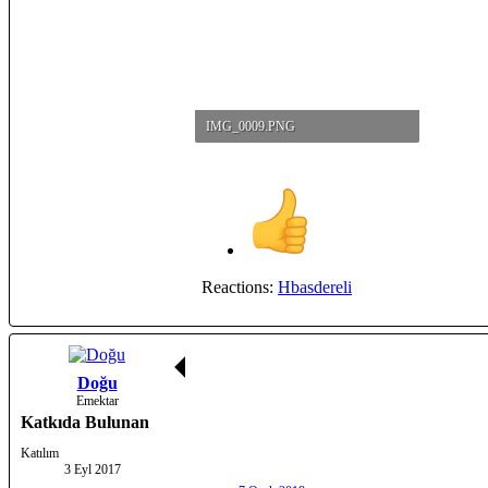
IMG_0009.PNG
609.8 KB · Görüntüleme: 28
Reactions:
Hbasdereli
Doğu
Emektar
Katkıda Bulunan
Katılım
3 Eyl 2017