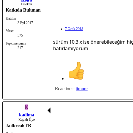
Emektar
Katkıda Bulunan
Katılım
3 Eyl 2017
7 Ocak 2018
Mesaj
375
sürüm 10.3.x ise önerebileceğim hiç
Tepkime puanı
hatırlamıyorum
217
Reactions:
timurc
K
kadima
Kayıtlı Üye
JailbreakTR