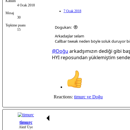
Katılım
4 Ocak 2018
7 Ocak 2018
Mesaj
30
Tepkime puanı
Dogukan:
15
Arkadaşlar selam
Callbar tweak neden böyle soluk duruyor bil
@Doğu
arkadşımızın dediği gibi ba
HYI reposundan yüklemiştim sendeki
Reactions:
timurc
ve
Doğu
timurc
Aktif Üye