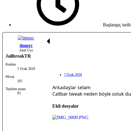
Başlangıç tarih
timurc
Aktif Üye
JailbreakTR
Katılım
1 Ocak 2018
7 Ocak 2018
Mesaj
261
Arkadaşlar selam
Tepkime puanı
Callbar tweak neden böyle soluk dur
95
Ekli dosyalar