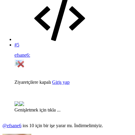
#5
efsane6:
Ziyaretçilere kapalı
Giriş yap
Genişletmek için tıkla ...
@efsane6
ios 10 için bir işe yarar mı. İndirmelimiyiz.