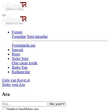
Forum
Forumlar
Yeni mesajlar
Forumlarda ara
Special
Repo
Neler Yeni
Öne çıkan içerik
Bağış Yap
Kullanıcılar
Giriş yap
Kayıt ol
Neler yeni
Ara
Ara
Sadece başlıkları ara