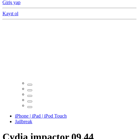
Giriş yap
Kayıt ol
iPhone | iPad | iPod Touch
Jailbreak
Cydia impactor 09.44