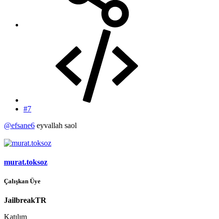
#7
@efsane6
eyvallah saol
murat.toksoz
Çalışkan Üye
JailbreakTR
Katılım