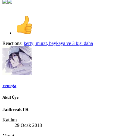
Reactions:
kerty
,
murat
,
baykaya
ve 3 kişi daha
renega
Aktif Üye
JailbreakTR
Katılım
29 Ocak 2018
Mesaj