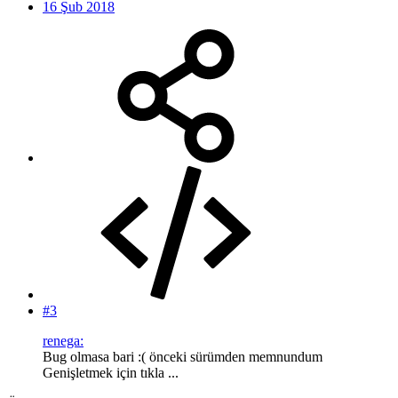
16 Şub 2018
#3
renega:
Bug olmasa bari :( önceki sürümden memnundum
Genişletmek için tıkla ...