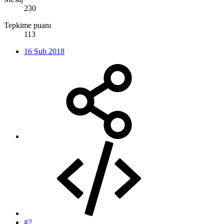
230
Tepkime puanı
113
16 Şub 2018
#2