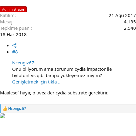
Administrator
Katılım
21 Ağu 2017
Mesaj
4,135
Tepkime puanı
2,540
18 Haz 2018
#8
Ncengiz67:
Onu biliyorum ama sorunum cydia impactor ile
bytafont vs gibi bir ipa yükleyemez miyim?
Genişletmek için tıkla ...
Maalesef hayır, o tweakler cydia substrate gerektirir.
Ncengiz67
R
e
a
c
t
i