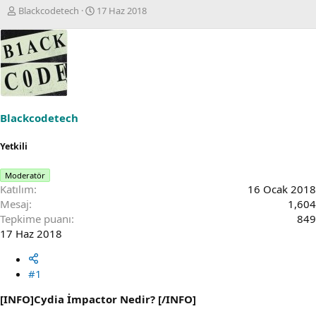
K
B
Blackcodetech
17 Haz 2018
o
a
n
ş
u
l
S
a
a
n
h
g
i
ı
b
ç
Blackcodetech
i
t
a
Yetkili
r
i
h
Moderatör
i
Katılım
16 Ocak 2018
Mesaj
1,604
Tepkime puanı
849
17 Haz 2018
#1
[INFO]Cydia İmpactor Nedir? [/INFO]