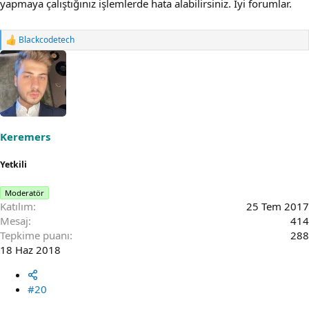
yapmaya çalıştığınız işlemlerde hata alabilirsiniz. İyi forumlar.
Blackcodetech
R
e
a
c
t
i
o
n
s
Keremers
:
Yetkili
Moderatör
Katılım
25 Tem 2017
Mesaj
414
Tepkime puanı
288
18 Haz 2018
#20