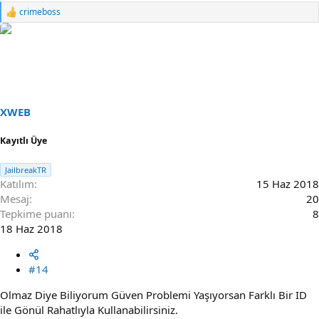
crimeboss
R
e
a
c
t
i
o
n
s
XWEB
:
Kayıtlı Üye
JailbreakTR
Katılım
15 Haz 2018
Mesaj
20
Tepkime puanı
8
18 Haz 2018
#14
Olmaz Diye Biliyorum Güven Problemi Yaşıyorsan Farklı Bir ID
ile Gönül Rahatlıyla Kullanabilirsiniz.