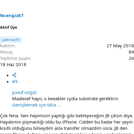
o
n
s
Ncengiz67
:
Aktif Üye
JailbreakTR
Katılım
27 May 2018
Mesaj
89
Tepkime puanı
26
18 Haz 2018
#9
yusuf.ozgul:
Maalesef hayır, o tweakler cydia substrate gerektirir.
Genişletmek için tıkla ...
Çok fena. Yani hepimizin yaptığı gibi bekleyeceğim JB çıksın diye.
Hayatımın pişmanlığı oldu bu iPhone. Cidden bu kadar her şeyin
kısıtlı olduğunu bilseydim asla transfer olmazdim ios'a. JB den