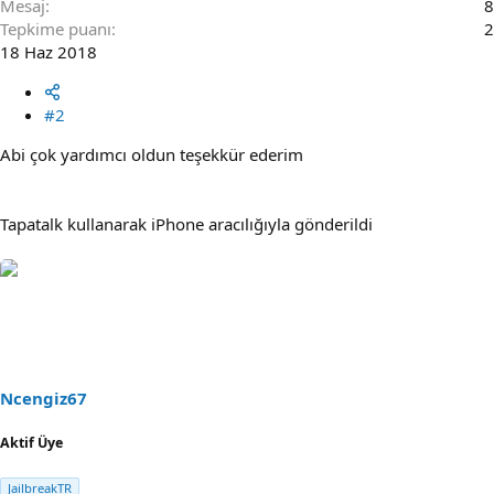
Mesaj
8
Tepkime puanı
2
18 Haz 2018
#2
Abi çok yardımcı oldun teşekkür ederim
Tapatalk kullanarak iPhone aracılığıyla gönderildi
Ncengiz67
Aktif Üye
JailbreakTR