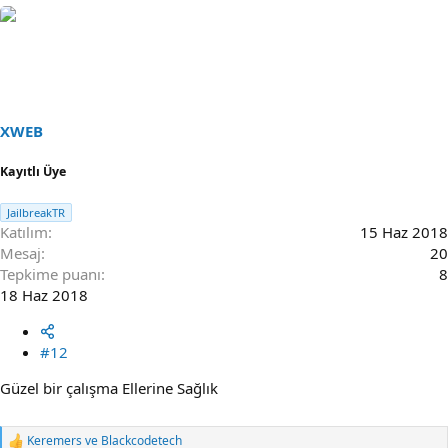
XWEB
Kayıtlı Üye
JailbreakTR
Katılım
15 Haz 2018
Mesaj
20
Tepkime puanı
8
18 Haz 2018
#12
Güzel bir çalışma Ellerine Sağlık
Keremers
ve
Blackcodetech
R