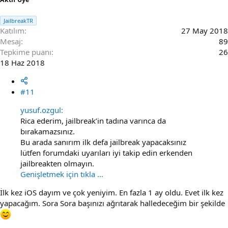
JailbreakTR
Katılım
27 May 2018
Mesaj
89
Tepkime puanı
26
18 Haz 2018
#11
yusuf.ozgul:
Rica ederim, jailbreak’in tadına varınca da
bırakamazsınız.
Bu arada sanırım ilk defa jailbreak yapacaksınız
lütfen forumdaki uyarıları iyi takip edin erkenden
jailbreakten olmayın.
Genişletmek için tıkla ...
İlk kez iOS dayım ve çok yeniyim. En fazla 1 ay oldu. Evet ilk kez
yapacağım. Sora Sora başınızı ağrıtarak halledeceğim bir şekilde