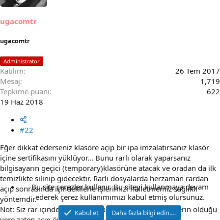
o
n
s
ugacomtr
:
ugacomtr
Administrator
Katılım
26 Tem 2017
Mesaj
1,719
Tepkime puanı
622
19 Haz 2018
#22
Eğer dikkat ederseniz klasöre açıp bir ipa imzalatırsanız klasör
içine sertifikasını yüklüyor... Bunu rarlı olarak yaparsanız
bilgisayarın geçici (temporary)klasörüne atacak ve oradan da ilk
temizlikte silinip gidecektir. Rarlı dosyalarda herzaman rardan
Bu site çerezler kullanır. Bu siteyi kullanmaya devam
açıp sonrasında içindekilerle işlerimizi halletmemiz sağlıklı
ederek çerez kullanımımızı kabul etmiş olursunuz.
yöntemdir.
Not: Siz rar içinden işlem yapsanız da o geçici klasörlerin olduğu
Kabul et
Daha fazla bilgi edin.…
yere zaten açıp öyle işlem yapıyor. Dolayısıyla sizin