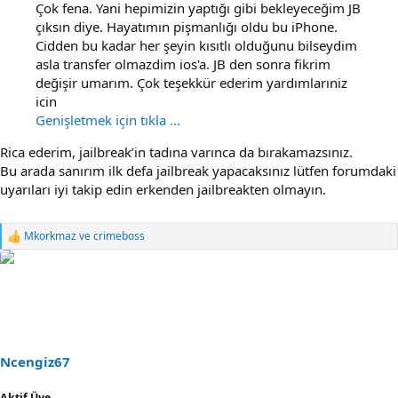
Çok fena. Yani hepimizin yaptığı gibi bekleyeceğim JB
çıksın diye. Hayatımın pişmanlığı oldu bu iPhone.
Cidden bu kadar her şeyin kısıtlı olduğunu bilseydim
asla transfer olmazdim ios'a. JB den sonra fikrim
değişir umarım. Çok teşekkür ederim yardımlarıniz
icin
Genişletmek için tıkla ...
Rica ederim, jailbreak’in tadına varınca da bırakamazsınız.
Bu arada sanırım ilk defa jailbreak yapacaksınız lütfen forumdaki
uyarıları iyi takip edin erkenden jailbreakten olmayın.
Mkorkmaz
ve
crimeboss
R
e
a
c
t
i
o
n
s
Ncengiz67
:
Aktif Üye