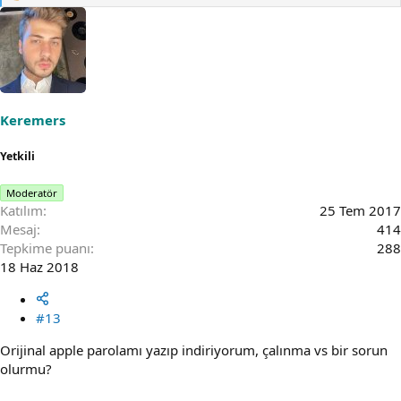
e
a
c
t
i
o
n
s
Keremers
:
Yetkili
Moderatör
Katılım
25 Tem 2017
Mesaj
414
Tepkime puanı
288
18 Haz 2018
#13
Orijinal apple parolamı yazıp indiriyorum, çalınma vs bir sorun
olurmu?