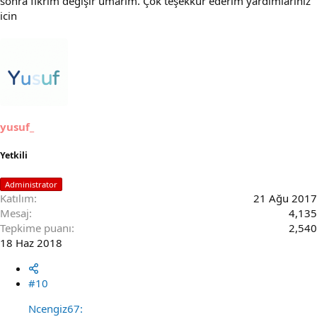
sonra fikrim değişir umarım. Çok teşekkür ederim yardımlarıniz
icin
yusuf_
Yetkili
Administrator
Katılım
21 Ağu 2017
Mesaj
4,135
Tepkime puanı
2,540
18 Haz 2018
#10
Ncengiz67: