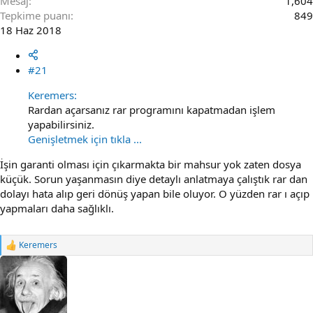
Mesaj
1,604
Tepkime puanı
849
18 Haz 2018
#21
Keremers:
Rardan açarsanız rar programını kapatmadan işlem
yapabilirsiniz.
Genişletmek için tıkla ...
İşin garanti olması için çıkarmakta bir mahsur yok zaten dosya
küçük. Sorun yaşanmasın diye detaylı anlatmaya çalıştık rar dan
dolayı hata alıp geri dönüş yapan bile oluyor. O yüzden rar ı açıp
yapmaları daha sağlıklı.
Keremers
R
e
a
c
t
i