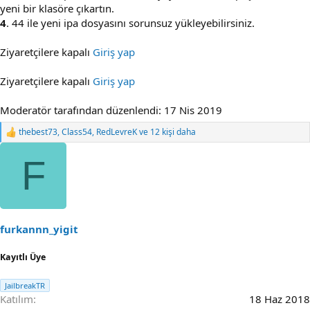
yeni bir klasöre çıkartın.
4
. 44 ile yeni ipa dosyasını sorunsuz yükleyebilirsiniz.
Ziyaretçilere kapalı
Giriş yap
Ziyaretçilere kapalı
Giriş yap
Moderatör tarafından düzenlendi:
17 Nis 2019
thebest73
,
Class54
,
RedLevreK
ve 12 kişi daha
R
e
a
F
c
t
i
o
n
s
furkannn_yigit
:
Kayıtlı Üye
JailbreakTR
Katılım
18 Haz 2018