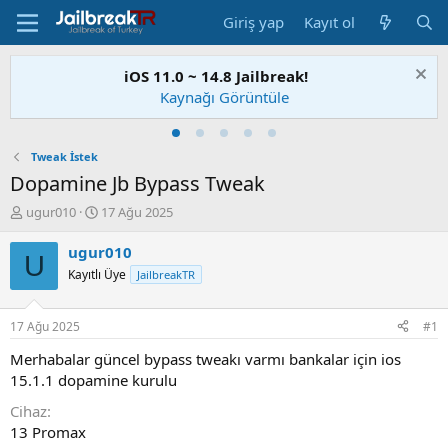
Giriş yap
Kayıt ol
iOS 11.0 ~ 14.8 Jailbreak!
Kaynağı Görüntüle
Tweak İstek
Dopamine Jb Bypass Tweak
K
B
ugur010
17 Ağu 2025
o
a
n
ş
ugur010
U
u
l
Kayıtlı Üye
JailbreakTR
S
a
a
n
h
g
17 Ağu 2025
#1
i
ı
b
ç
Merhabalar güncel bypass tweakı varmı bankalar için ios
i
t
15.1.1 dopamine kurulu
a
r
Cihaz
i
13 Promax
h