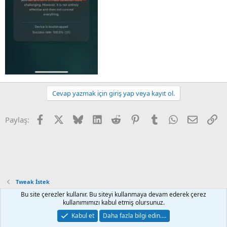
Cevap yazmak için giriş yap veya kayıt ol.
Facebook
X
Bluesky
LinkedIn
Reddit
Pinterest
Tumblr
WhatsApp
E-posta
Li
Paylaş:
Tweak İstek
Bu site çerezler kullanır. Bu siteyi kullanmaya devam ederek çerez
kullanımımızı kabul etmiş olursunuz.
Default Style
Türkçe (TR)
Kabul et
Daha fazla bilgi edin.…
İletişim
Kurallar
Gizlilik
Yardım
Ana sayfa
R
S