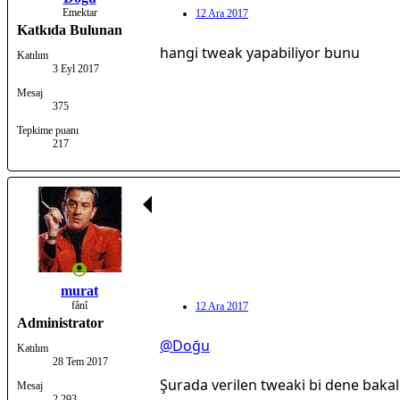
Emektar
12 Ara 2017
Katkıda Bulunan
hangi tweak yapabiliyor bunu
Katılım
3 Eyl 2017
Mesaj
375
Tepkime puanı
217
murat
fânî
12 Ara 2017
Administrator
@Doğu
Katılım
28 Tem 2017
Şurada verilen tweaki bi dene baka
Mesaj
2,293