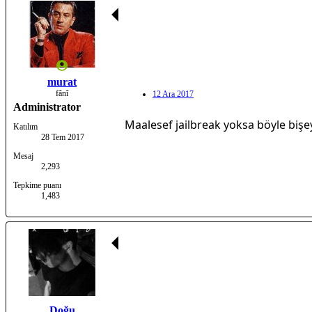
murat
fânî
12 Ara 2017
Administrator
Maalesef jailbreak yoksa böyle bi
Katılım
28 Tem 2017
Mesaj
2,293
Tepkime puanı
1,483
Doğu