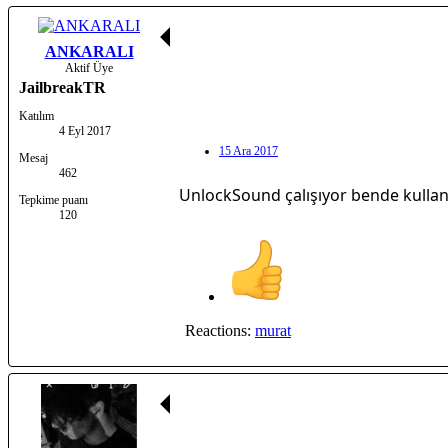
ANKARALI
Aktif Üye
JailbreakTR
Katılım
4 Eyl 2017
15 Ara 2017
Mesaj
462
UnlockSound çalışıyor bende kulla
Tepkime puanı
120
Reactions:
murat