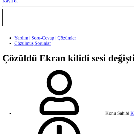
Kayıt ol
Yardım | Soru-Cevap | Çözümler
Çözülmüş Sorunlar
Çözüldü
Ekran kilidi sesi değiş
Konu Sahibi
K