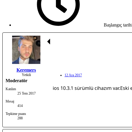
Başlangıç tarih
Keremers
Yetkili
12 Ara 2017
Moderatör
ios 10.3.1 sürümlü cihazım var.Eski 
Katılım
25 Tem 2017
Mesaj
414
Tepkime puanı
288