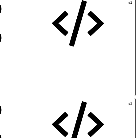
#2
#3