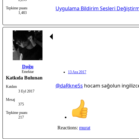
Uygulama Bildirim Sesleri Değiştir
Tepkime puanı
1,483
Doğu
Emektar
13 Ara 2017
Katkıda Bulunan
@daRkneSs
hocam sağolun ingiliz
Katılım
3 Eyl 2017
Mesaj
375
Tepkime puanı
217
Reactions:
murat