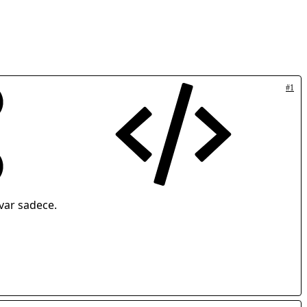
#1
 var sadece.