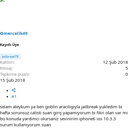
n
ş
u
l
S
a
a
n
h
g
i
ı
b
ç
Omercelik49
i
t
a
Kayıtlı Üye
r
i
JailbreakTR
h
Katılım
12 Şub 2018
i
Mesaj
5
Tepkime puanı
0
15 Şub 2018
#1
selam aleykum ya ben goblin araciligiyla jailbreak yukledim bi
hafta sorunsuz calisti suan giriş yapamiyorum bi fikri olan var mi
bu konuda yardimci olursaniz sevinirim iphone6 ios 10.3.3
surum kullanıyorum suan