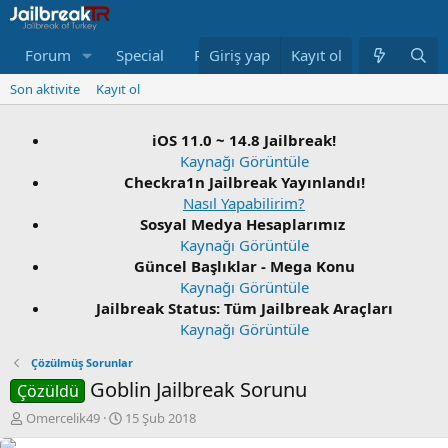
Forum
Special
Repo
Giriş yap
Neler Yeni
Kayıt ol
Bağış Yap
Son aktivite
Kayıt ol
iOS 11.0 ~ 14.8 Jailbreak!
Kaynağı Görüntüle
Checkra1n Jailbreak Yayınlandı!
Nasıl Yapabilirim?
Sosyal Medya Hesaplarımız
Kaynağı Görüntüle
Güncel Başlıklar - Mega Konu
Kaynağı Görüntüle
Jailbreak Status: Tüm Jailbreak Araçları
Kaynağı Görüntüle
Çözülmüş Sorunlar
Goblin Jailbreak Sorunu
Çözüldü
K
B
Omercelik49
15 Şub 2018
o
a