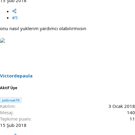
15 Şub 2018
#5
onu nasıl yuklerım yardımcı olabılırmıısın
Victordepaula
Aktif Üye
JailbreakTR
Katılım
3 Ocak 2018
Mesaj
140
Tepkime puanı
11
15 Şub 2018