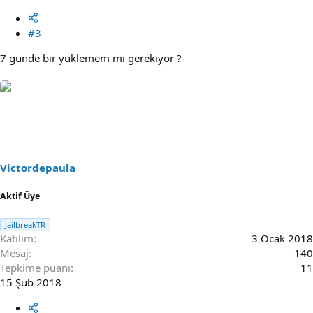
#3
7 gunde bır yuklemem mı gerekıyor ?
Victordepaula
Aktif Üye
JailbreakTR
Katılım
3 Ocak 2018
Mesaj
140
Tepkime puanı
11
15 Şub 2018