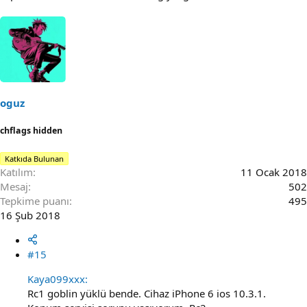
oguz
chflags hidden
Katkıda Bulunan
Katılım
11 Ocak 2018
Mesaj
502
Tepkime puanı
495
16 Şub 2018
#15
Kaya099xxx:
Rc1 goblin yüklü bende. Cihaz iPhone 6 ios 10.3.1.