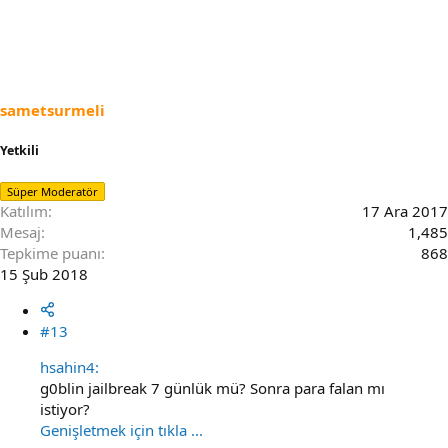
sametsurmeli
Yetkili
Süper Moderatör
Katılım
17 Ara 2017
Mesaj
1,485
Tepkime puanı
868
15 Şub 2018
#13
hsahin4:
g0blin jailbreak 7 günlük mü? Sonra para falan mı
istiyor?
Genişletmek için tıkla ...