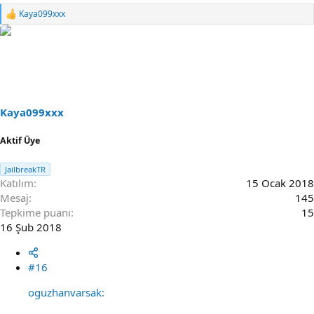
Kaya099xxx
R
e
a
c
t
i
o
n
s
Kaya099xxx
:
Aktif Üye
JailbreakTR
Katılım
15 Ocak 2018
Mesaj
145
Tepkime puanı
15
16 Şub 2018
#16
oguzhanvarsak: