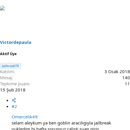
Victordepaula
Aktif Üye
JailbreakTR
Katılım
3 Ocak 2018
Mesaj
140
Tepkime puanı
11
15 Şub 2018
#2
Omercelik49:
selam aleykum ya ben goblin araciligiyla jailbreak
yukledim bi hafta sorunsuz calisti suan giriş