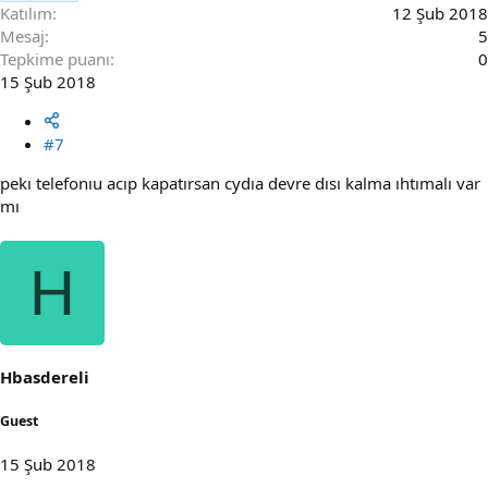
Katılım
12 Şub 2018
Mesaj
5
Tepkime puanı
0
15 Şub 2018
#7
pekı telefonıu acıp kapatırsan cydıa devre dısı kalma ıhtımalı var
mı
H
Hbasdereli
Guest
15 Şub 2018