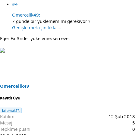
#4
Omercelik49:
7 gunde bır yuklemem mı gerekıyor ?
Genişletmek için tıkla ...
Eğer Ext3nder yükelemezsen evet
Omercelik49
Kayıtlı Üye
JailbreakTR
Katılım
12 Şub 2018
Mesaj
5
Tepkime puanı
0