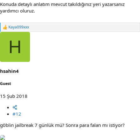
Konuda detaylı anlatım mevcut takıldığınız yeri yazarsanız
yardımcı oluruz.
Kaya099xxx
R
e
a
H
c
t
i
o
n
s
hsahin4
:
Guest
15 Şub 2018
#12
g0blin jailbreak 7 günlük mü? Sonra para falan mı istiyor?