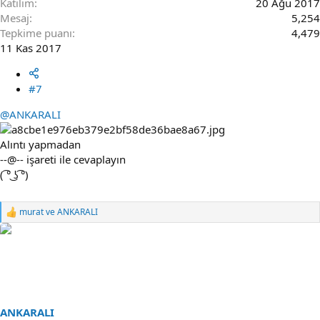
Katılım
20 Ağu 2017
Mesaj
5,254
Tepkime puanı
4,479
11 Kas 2017
#7
@ANKARALI
Alıntı yapmadan
--@-- işareti ile cevaplayın
( ͡° ͜ʖ ͡°)
murat
ve
ANKARALI
R
e
a
c
t
i
o
n
s
ANKARALI
: