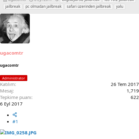
o
a
t
jailbreak
pc olmadan jailbreak
safari üzerinden jailbreak
yalu
n
ş
i
u
l
k
S
a
e
a
n
t
h
g
l
i
ı
e
b
ç
r
i
t
ugacomtr
a
r
ugacomtr
i
h
i
Administrator
Katılım
26 Tem 2017
Mesaj
1,719
Tepkime puanı
622
6 Eyl 2017
#1