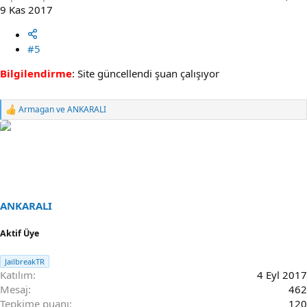
9 Kas 2017
#5
Bilgilendirme
: Site güncellendi şuan çalışıyor
Armagan
ve
ANKARALI
R
e
a
c
t
i
o
n
s
ANKARALI
:
Aktif Üye
JailbreakTR
Katılım
4 Eyl 2017
Mesaj
462
Tepkime puanı
120