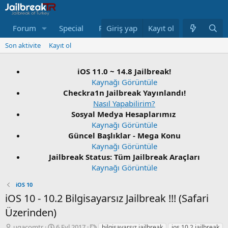
Forum
Special
Repo
Giriş yap
Neler Yeni
Kayıt ol
Bağış Yap
Son aktivite
Kayıt ol
iOS 11.0 ~ 14.8 Jailbreak!
Kaynağı Görüntüle
Checkra1n Jailbreak Yayınlandı!
Nasıl Yapabilirim?
Sosyal Medya Hesaplarımız
Kaynağı Görüntüle
Güncel Başlıklar - Mega Konu
Kaynağı Görüntüle
Jailbreak Status: Tüm Jailbreak Araçları
Kaynağı Görüntüle
iOS 10
iOS 10 - 10.2 Bilgisayarsız Jailbreak !!! (Safari
Üzerinden)
K
B
E
ugacomtr
6 Eyl 2017
bilgisayarsız jailbreak
ios 10.2 jailbreak