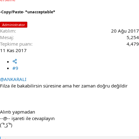
-Copy/Paste- *unacceptable*
Administrator
Katılım
20 Ağu 2017
Mesaj
5,254
Tepkime puanı
4,479
11 Kas 2017
#9
@ANKARALI
Filza ile bakabilirsin süresine ama her zaman doğru değildir
Alıntı yapmadan
--@-- işareti ile cevaplayın
( ͡° ͜ʖ ͡°)