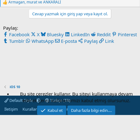
Armagan
,
murat
ve
ANKARALI
R
e
Cevap yazmak için giriş yap veya kayıt ol.
a
c
t
Paylaş:
i
Facebook
X
Bluesky
LinkedIn
Reddit
Pinterest
o
n
Tumblr
WhatsApp
E-posta
Paylaş
Link
s
:
iOS 10
Bu site çerezler kullanır. Bu siteyi kullanmaya devam
ederek çerez kullanımımızı kabul etmiş olursunuz.
Default Style
Türkçe (TR)
İletişim
Kurallar
Gizlilik
Yardım
Ana sayfa
R
Kabul et
Daha fazla bilgi edin.…
S
S