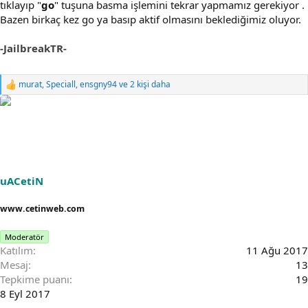
tıklayıp "
go
" tuşuna basma işlemini tekrar yapmamız gerekiyor .
Bazen birkaç kez go ya basıp aktif olmasını beklediğimiz oluyor.
-JailbreakTR-
murat
,
Speciall
,
ensgny94
ve 2 kişi daha
R
e
a
c
t
i
o
n
s
uACetiN
:
www.cetinweb.com
Moderatör
Katılım
11 Ağu 2017
Mesaj
13
Tepkime puanı
19
8 Eyl 2017