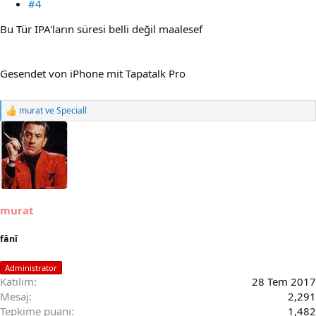
#4
Bu Tür IPA'ların süresi belli değil maalesef
Gesendet von iPhone mit Tapatalk Pro
murat
ve
Speciall
R
e
a
c
t
i
o
n
s
murat
:
fânî
Administrator
Katılım
28 Tem 2017
Mesaj
2,291
Tepkime puanı
1,482