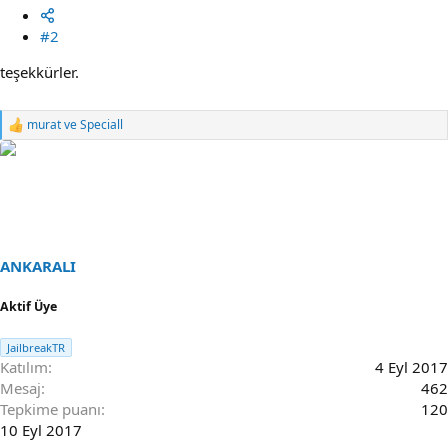
#2
teşekkürler.
murat
ve
Speciall
R
e
a
c
t
i
o
n
s
ANKARALI
:
Aktif Üye
JailbreakTR
Katılım
4 Eyl 2017
Mesaj
462
Tepkime puanı
120
10 Eyl 2017