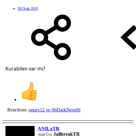
30 Ocak 2019
Kurabilen var mı?
Reactions:
onurx12
ve
06DarkNess06
ANILxTR
JailbreakTR
Aktif Üye