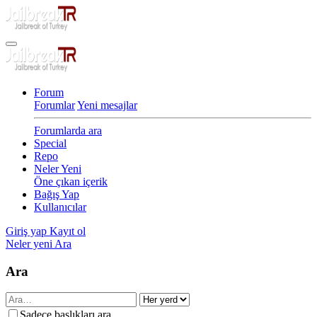
Forum
Forumlar
Yeni mesajlar
Forumlarda ara
Special
Repo
Neler Yeni
Öne çıkan içerik
Bağış Yap
Kullanıcılar
Giriş yap
Kayıt ol
Neler yeni
Ara
Ara
Sadece başlıkları ara