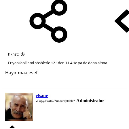
hknst:
Fr yapılabilir mi shshlerle 12.1den 11.4.1e ya da daha altına
Hayır maalesef
efsane
Administrator
-Copy/Paste- *unacceptable*