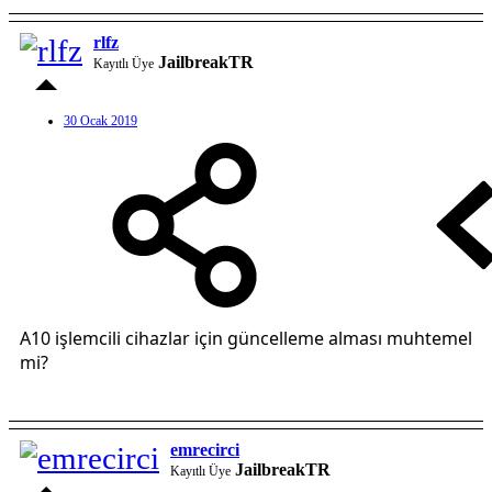
rlfz
JailbreakTR
Kayıtlı Üye
30 Ocak 2019
A10 işlemcili cihazlar için güncelleme alması muhtemel
mi?
emrecirci
JailbreakTR
Kayıtlı Üye