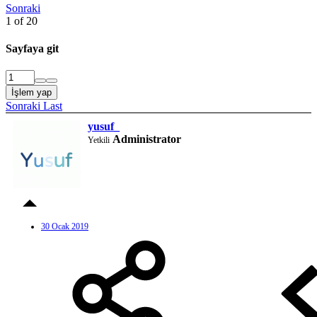
Sonraki
1 of 20
Sayfaya git
İşlem yap
Sonraki
Last
yusuf_
Administrator
Yetkili
30 Ocak 2019