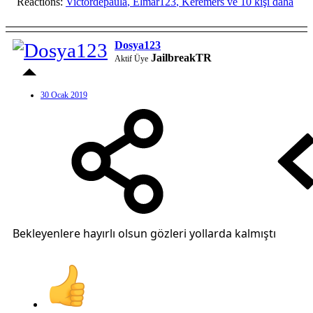
Reactions:
Victordepaula
,
Elmar123
,
Keremers
ve 10 kişi daha
Dosya123
JailbreakTR
Aktif Üye
30 Ocak 2019
Bekleyenlere hayırlı olsun gözleri yollarda kalmıştı