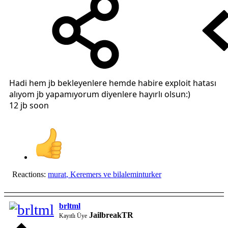
Hadi hem jb bekleyenlere hemde habire exploit hatası
alıyom jb yapamıyorum diyenlere hayırlı olsun:)
12 jb soon
Reactions:
murat
,
Keremers
ve
bilaleminturker
brltml
JailbreakTR
Kayıtlı Üye