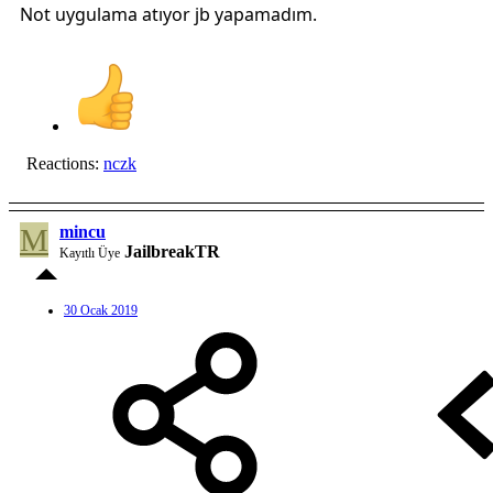
Not uygulama atıyor jb yapamadım.
Reactions:
nczk
M
mincu
JailbreakTR
Kayıtlı Üye
30 Ocak 2019