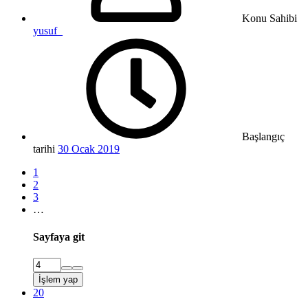
Konu Sahibi
yusuf_
Başlangıç
tarihi
30 Ocak 2019
1
2
3
…
Sayfaya git
İşlem yap
20