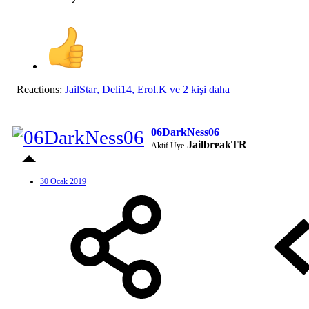
Reactions:
JailStar
,
Deli14
,
Erol.K
ve 2 kişi daha
06DarkNess06
JailbreakTR
Aktif Üye
30 Ocak 2019