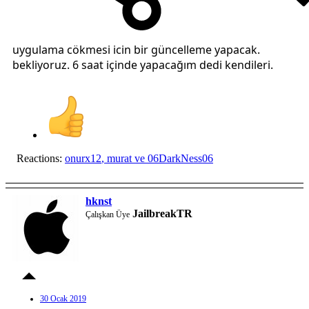
uygulama cökmesi icin bir güncelleme yapacak.
bekliyoruz. 6 saat içinde yapacağım dedi kendileri.
Reactions:
onurx12
,
murat
ve
06DarkNess06
hknst
JailbreakTR
Çalışkan Üye
30 Ocak 2019