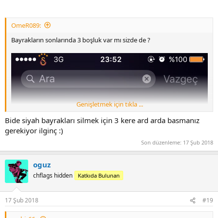
OmeR089:
Bayrakların sonlarında 3 boşluk var mı sizde de ?
Genişletmek için tıkla ...
Bide siyah bayrakları silmek için 3 kere ard arda basmanız
gerekiyor ilginç :)
Son düzenleme:
17 Şub 2018
oguz
chflags hidden
Katkıda Bulunan
17 Şub 2018
#19