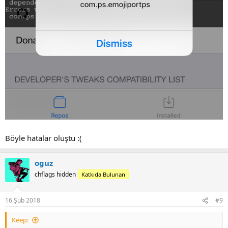
Böyle hatalar oluştu :(
oguz
chflags hidden
Katkıda Bulunan
16 Şub 2018
#9
Keep: