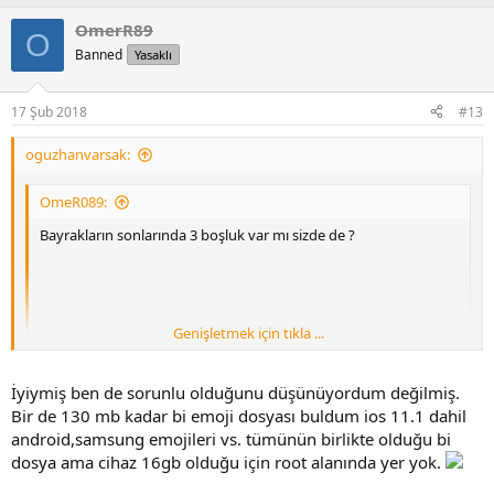
OmerR89
O
Banned
Yasaklı
17 Şub 2018
#13
oguzhanvarsak:
OmeR089:
Bayrakların sonlarında 3 boşluk var mı sizde de ?
Genişletmek için tıkla ...
Tapatalk kullanarak iPhone aracılığıyla gönderildi
Genişletmek için tıkla ...
Evet bende de aynı ama oralara basınca 3'ünde de siyah bayrak
İyiymiş ben de sorunlu olduğunu düşünüyordum değilmiş.
çıkıyor çok ilginç
Bir de 130 mb kadar bi emoji dosyası buldum ios 11.1 dahil
android,samsung emojileri vs. tümünün birlikte olduğu bi
dosya ama cihaz 16gb olduğu için root alanında yer yok.