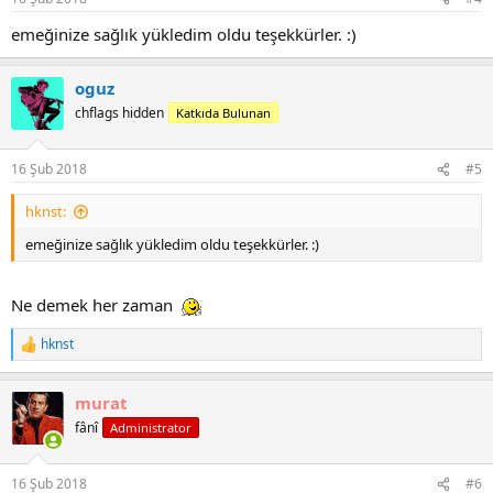
s
:
emeğinize sağlık yükledim oldu teşekkürler. :)
oguz
chflags hidden
Katkıda Bulunan
16 Şub 2018
#5
hknst:
emeğinize sağlık yükledim oldu teşekkürler. :)
Ne demek her zaman
hknst
R
e
a
murat
c
t
fânî
Administrator
i
o
n
16 Şub 2018
#6
s