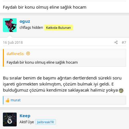
:
Faydalı bir konu olmuş eline sağlık hocam
oguz
chflags hidden
Katkıda Bulunan
16 Şub 2018
#7
daRkneSs:
Faydalı bir konu olmuş eline sağlık hocam
Bu sıralar benim de başımı ağrıtan dertlerdendi sürekli soru
işareti görmekten sıkılmıştım, çözüm bulmak iyi geldi. E
bulduğumuz çözümü kendimize saklayacak halimiz yokya
murat
R
e
a
Keep
c
t
Aktif Üye
JailbreakTR
i