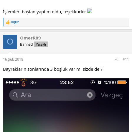
İşlemleri baştan yaptım oldu, teşekkürler
oguz
R
e
a
OmerR89
c
O
t
Banned
Yasaklı
i
o
n
16 Şub 2018
#11
s
:
Bayrakların sonlarında 3 boşluk var mı sizde de ?