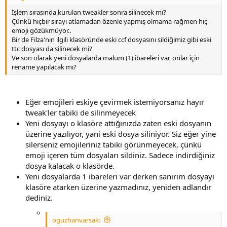
İşlem sırasında kurulan tweakler sonra silinecek mi?
Çünkü hiçbir sırayı atlamadan özenle yapmış olmama rağmen hiç
emoji gözükmüyor..
Bir de Filza'nın ilgili klasöründe eski ccf dosyasını sildiğimiz gibi eski
ttc dosyası da silinecek mi?
Ve son olarak yeni dosyalarda malum (1) ibareleri var, onlar için
rename yapılacak mı?
Eğer emojileri eskiye çevirmek istemiyorsanız hayır
tweak'ler tabiki de silinmeyecek
Yeni dosyayı o klasöre attığınızda zaten eski dosyanın
üzerine yazılıyor, yani eski dosya siliniyor. Siz eğer yine
silerseniz emojileriniz tabiki görünmeyecek, çünkü
emoji içeren tüm dosyaları sildiniz. Sadece indirdiğiniz
dosya kalacak o klasörde.
Yeni dosyalarda 1 ibareleri var derken sanırım dosyayı
klasöre atarken üzerine yazmadınız, yeniden adlandır
dediniz.
oguzhanvarsak: