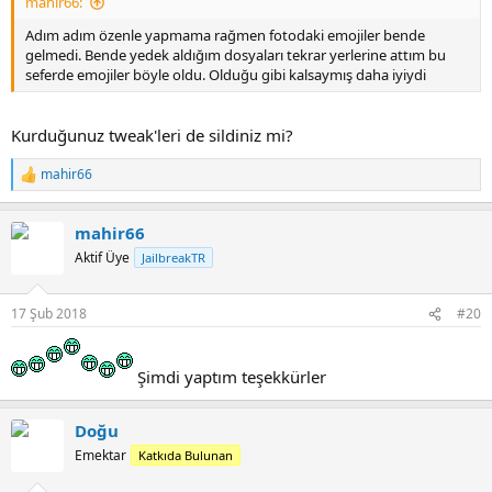
mahir66:
Adım adım özenle yapmama rağmen fotodaki emojiler bende
gelmedi. Bende yedek aldığım dosyaları tekrar yerlerine attım bu
seferde emojiler böyle oldu. Olduğu gibi kalsaymış daha iyiydi
Kurduğunuz tweak'leri de sildiniz mi?
mahir66
R
e
a
mahir66
c
t
Aktif Üye
JailbreakTR
i
o
n
17 Şub 2018
#20
s
:
Tapatalk kullanarak iPhone aracılığıyla gönderildi
Şimdi yaptım teşekkürler
Doğu
Emektar
Katkıda Bulunan