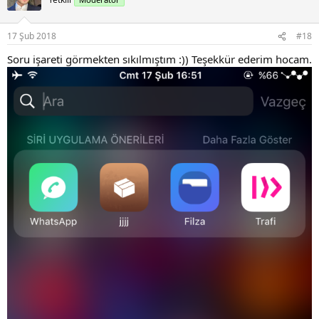
17 Şub 2018
#18
Soru işareti görmekten sıkılmıştım :)) Teşekkür ederim hocam.