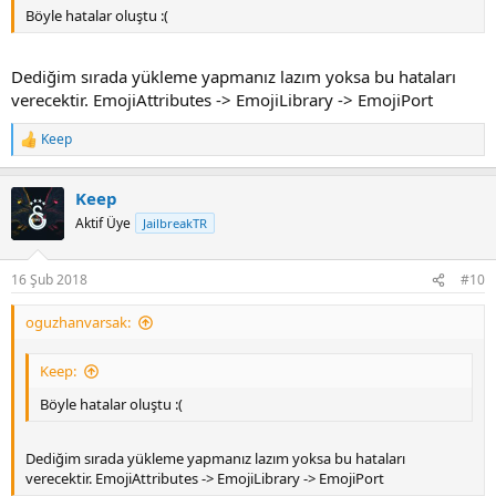
Böyle hatalar oluştu :(
Dediğim sırada yükleme yapmanız lazım yoksa bu hataları
verecektir. EmojiAttributes -> EmojiLibrary -> EmojiPort
Keep
R
e
a
Keep
c
t
Aktif Üye
JailbreakTR
i
o
n
16 Şub 2018
#10
s
:
oguzhanvarsak:
Keep:
Böyle hatalar oluştu :(
Dediğim sırada yükleme yapmanız lazım yoksa bu hataları
verecektir. EmojiAttributes -> EmojiLibrary -> EmojiPort