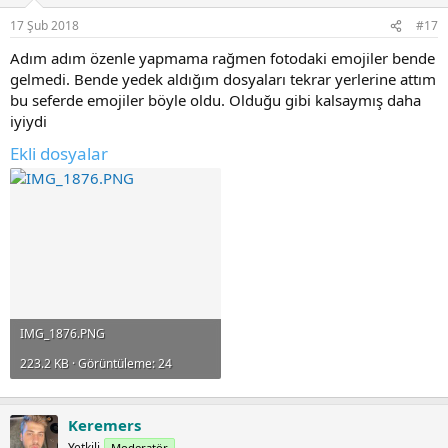
17 Şub 2018
#17
Adım adım özenle yapmama rağmen fotodaki emojiler bende
gelmedi. Bende yedek aldığım dosyaları tekrar yerlerine attım
bu seferde emojiler böyle oldu. Olduğu gibi kalsaymış daha
iyiydi
Ekli dosyalar
IMG_1876.PNG
223.2 KB · Görüntüleme: 24
Keremers
Yetkili
Moderatör