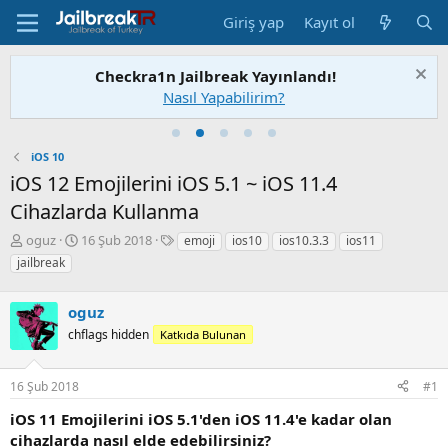
Giriş yap
Kayıt ol
Checkra1n Jailbreak Yayınlandı!
Nasıl Yapabilirim?
iOS 10
iOS 12 Emojilerini iOS 5.1 ~ iOS 11.4
Cihazlarda Kullanma
K
B
E
oguz
16 Şub 2018
emoji
ios10
ios10.3.3
ios11
o
a
t
jailbreak
n
ş
i
u
l
k
S
oguz
a
e
a
n
t
chflags hidden
Katkıda Bulunan
h
g
l
i
ı
e
b
ç
r
16 Şub 2018
#1
i
t
iOS 11 Emojilerini iOS 5.1'den iOS 11.4'e kadar olan
a
r
cihazlarda nasıl elde edebilirsiniz?