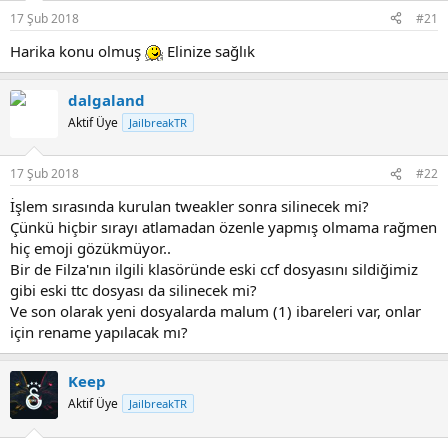
17 Şub 2018
#21
Harika konu olmuş
Elinize sağlık
dalgaland
Aktif Üye
JailbreakTR
17 Şub 2018
#22
İşlem sırasında kurulan tweakler sonra silinecek mi?
Çünkü hiçbir sırayı atlamadan özenle yapmış olmama rağmen
hiç emoji gözükmüyor..
Bir de Filza'nın ilgili klasöründe eski ccf dosyasını sildiğimiz
gibi eski ttc dosyası da silinecek mi?
Ve son olarak yeni dosyalarda malum (1) ibareleri var, onlar
için rename yapılacak mı?
Keep
Aktif Üye
JailbreakTR