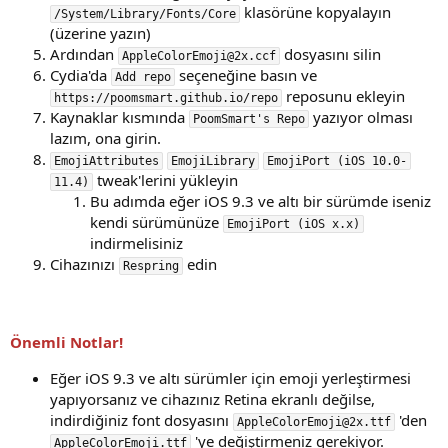
klasörüne kopyalayın
/System/Library/Fonts/Core
(üzerine yazın)
Ardından
dosyasını silin
AppleColorEmoji@2x.ccf
Cydia'da
seçeneğine basın ve
Add repo
reposunu ekleyin
https://poomsmart.github.io/repo
Kaynaklar kısmında
yazıyor olması
PoomSmart's Repo
lazım, ona girin.
EmojiAttributes
EmojiLibrary
EmojiPort (iOS 10.0-
tweak'lerini yükleyin
11.4)
Bu adımda eğer iOS 9.3 ve altı bir sürümde iseniz
kendi sürümünüze
EmojiPort (iOS x.x)
indirmelisiniz
Cihazınızı
edin
Respring
Önemli Notlar!
Eğer iOS 9.3 ve altı sürümler için emoji yerleştirmesi
yapıyorsanız ve cihazınız Retina ekranlı değilse,
indirdiğiniz font dosyasını
'den
AppleColorEmoji@2x.ttf
'ye değiştirmeniz gerekiyor.
AppleColorEmoji.ttf