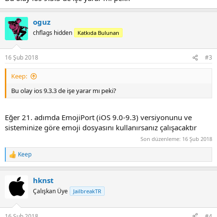
oguz
chflags hidden
Katkıda Bulunan
16 Şub 2018
#3
Keep:
Bu olay ios 9.3.3 de işe yarar mı peki?
Eğer 21. adımda EmojiPort (iOS 9.0-9.3) versiyonunu ve
sisteminize göre emoji dosyasını kullanırsanız çalışacaktır
Son düzenleme:
16 Şub 2018
Keep
R
e
a
hknst
c
t
Çalışkan Üye
JailbreakTR
i
o
n
16 Şub 2018
#4