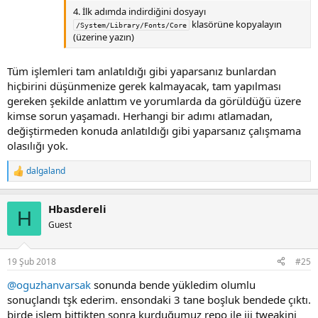
4. İlk adımda indirdiğini dosyayı
klasörüne kopyalayın
/System/Library/Fonts/Core
(üzerine yazın)
Tüm işlemleri tam anlatıldığı gibi yaparsanız bunlardan
hiçbirini düşünmenize gerek kalmayacak, tam yapılması
gereken şekilde anlattım ve yorumlarda da görüldüğü üzere
kimse sorun yaşamadı. Herhangi bir adımı atlamadan,
değiştirmeden konuda anlatıldığı gibi yaparsanız çalışmama
olasılığı yok.
dalgaland
R
e
a
Hbasdereli
c
H
t
Guest
i
o
n
19 Şub 2018
#25
s
:
@oguzhanvarsak
sonunda bende yükledim olumlu
sonuçlandı tşk ederim. ensondaki 3 tane boşluk bendede çıktı.
birde işlem bittikten sonra kurduğumuz repo ile jjj tweakini