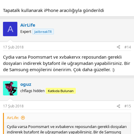
Tapatalk kullanarak iPhone aracılığıyla gönderildi
AirLife
A
Expert
JailbreakTR
17 Şub 2018
#14
Cydia varsa Poomsmart ve xvbakervx reposundan gerekli
dosyaları indirerek bytafont ile uğraşmadan yapabilirsiniz. Bir
de Samsung emojilerini öneririm. Çok daha güzeller. :)
oguz
chflags hidden
Katkıda Bulunan
17 Şub 2018
#15
AirLife:
Cydia varsa Poomsmart ve xvbakervx reposundan gerekli dosyaları
indirerek bytafont ile uğraşmadan yapabilirsiniz. Bir de Samsung