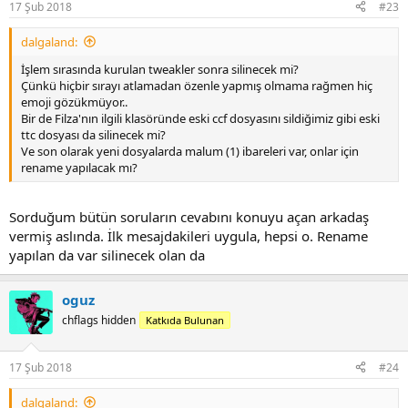
17 Şub 2018
#23
dalgaland:
İşlem sırasında kurulan tweakler sonra silinecek mi?
Çünkü hiçbir sırayı atlamadan özenle yapmış olmama rağmen hiç
emoji gözükmüyor..
Bir de Filza'nın ilgili klasöründe eski ccf dosyasını sildiğimiz gibi eski
ttc dosyası da silinecek mi?
Ve son olarak yeni dosyalarda malum (1) ibareleri var, onlar için
rename yapılacak mı?
Sorduğum bütün soruların cevabını konuyu açan arkadaş
vermiş aslında. İlk mesajdakileri uygula, hepsi o. Rename
yapılan da var silinecek olan da
oguz
chflags hidden
Katkıda Bulunan
17 Şub 2018
#24
dalgaland: