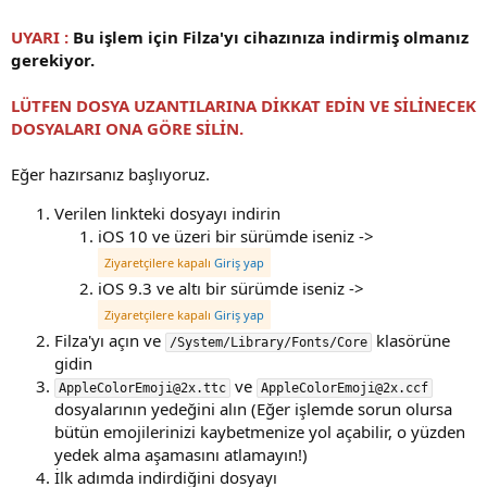
i
h
UYARI :
Bu işlem için Filza'yı cihazınıza indirmiş olmanız
i
gerekiyor.
LÜTFEN DOSYA UZANTILARINA DİKKAT EDİN VE SİLİNECEK
DOSYALARI ONA GÖRE SİLİN.
Eğer hazırsanız başlıyoruz.
Verilen linkteki dosyayı indirin
iOS 10 ve üzeri bir sürümde iseniz ->
Ziyaretçilere kapalı
Giriş yap
iOS 9.3 ve altı bir sürümde iseniz ->
Ziyaretçilere kapalı
Giriş yap
Filza'yı açın ve
klasörüne
/System/Library/Fonts/Core
gidin
ve
AppleColorEmoji@2x.ttc
AppleColorEmoji@2x.ccf
dosyalarının yedeğini alın (Eğer işlemde sorun olursa
bütün emojilerinizi kaybetmenize yol açabilir, o yüzden
yedek alma aşamasını atlamayın!)
İlk adımda indirdiğini dosyayı