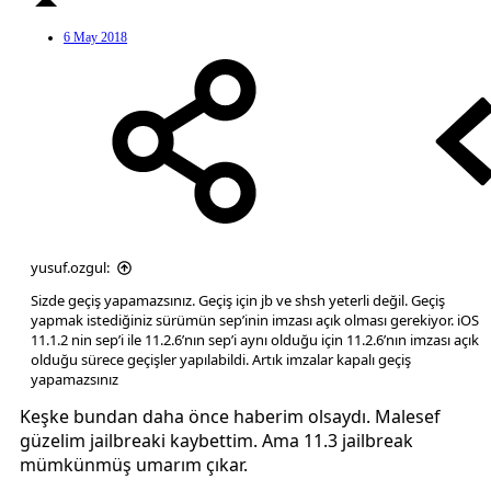
6 May 2018
yusuf.ozgul:
Sizde geçiş yapamazsınız. Geçiş için jb ve shsh yeterli değil. Geçiş
yapmak istediğiniz sürümün sep’inin imzası açık olması gerekiyor. iOS
11.1.2 nin sep’i ile 11.2.6’nın sep’i aynı olduğu için 11.2.6’nın imzası açık
olduğu sürece geçişler yapılabildi. Artık imzalar kapalı geçiş
yapamazsınız
Keşke bundan daha önce haberim olsaydı. Malesef
güzelim jailbreaki kaybettim. Ama 11.3 jailbreak
mümkünmüş umarım çıkar.