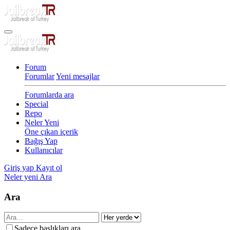
Forum
Forumlar
Yeni mesajlar
Forumlarda ara
Special
Repo
Neler Yeni
Öne çıkan içerik
Bağış Yap
Kullanıcılar
Giriş yap
Kayıt ol
Neler yeni
Ara
Ara
Sadece başlıkları ara