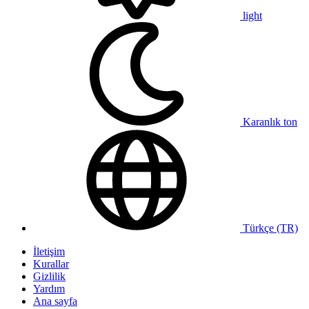
light
Karanlık ton
Türkçe (TR)
İletişim
Kurallar
Gizlilik
Yardım
Ana sayfa