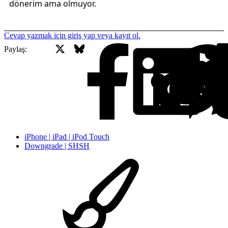
dönerim ama olmuyor.
Cevap yazmak için giriş yap veya kayıt ol.
X
Bluesky
Facebook
Paylaş:
iPhone | iPad | iPod Touch
Downgrade | SHSH