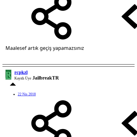
Maalesef artık geçiş yapamazsınız
R
rcpkzl
JailbreakTR
Kayıtlı Üye
22 Nis 2018