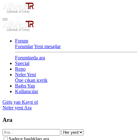
Forum
Forumlar
Yeni mesajlar
Forumlarda ara
Special
Repo
Neler Yeni
Öne çıkan içerik
Bağış Yap
Kullanıcılar
Giriş yap
Kayıt ol
Neler yeni
Ara
Ara
Sadece başlıkları ara