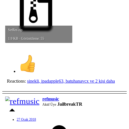
SetRes.zip
1.9 KB · Görüntüleme: 55
Reactions:
sinekli
,
ipadapple63
,
batuhanavcx
ve 2 kişi daha
refmusic
JailbreakTR
Aktif Üye
27 Ocak 2018