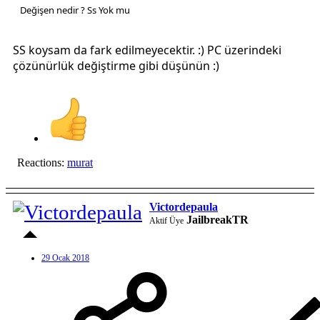
Değişen nedir ? Ss Yok mu
SS koysam da fark edilmeyecektir. :) PC üzerindeki
çözünürlük değiştirme gibi düşünün :)
Reactions:
murat
Victordepaula
JailbreakTR
Aktif Üye
29 Ocak 2018