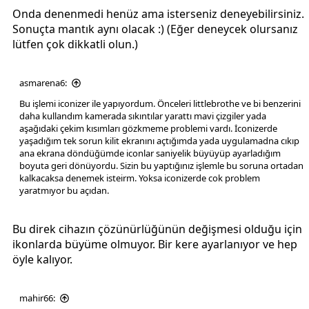
Onda denenmedi henüz ama isterseniz deneyebilirsiniz.
Sonuçta mantık aynı olacak :) (Eğer deneycek olursanız
lütfen çok dikkatli olun.)
asmarena6:
Bu işlemi iconizer ile yapıyordum. Önceleri littlebrothe ve bi benzerini
daha kullandım kamerada sıkıntılar yarattı mavi çizgiler yada
aşağıdaki çekim kısımları gözkmeme problemi vardı. İconizerde
yaşadığım tek sorun kilit ekranını açtığımda yada uygulamadna cıkıp
ana ekrana döndüğümde iconlar saniyelik büyüyüp ayarladığım
boyuta geri dönüyordu. Sizin bu yaptığınız işlemle bu soruna ortadan
kalkacaksa denemek isteirm. Yoksa iconizerde cok problem
yaratmıyor bu açıdan.
Bu direk cihazın çözünürlüğünün değişmesi olduğu için
ikonlarda büyüme olmuyor. Bir kere ayarlanıyor ve hep
öyle kalıyor.
mahir66: