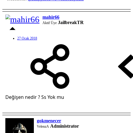
mahir66
JailbreakTR
Aktif Üye
27 Ocak 2018
Değişen nedir ? Ss Yok mu
gokmenecer
Administrator
VelenzA