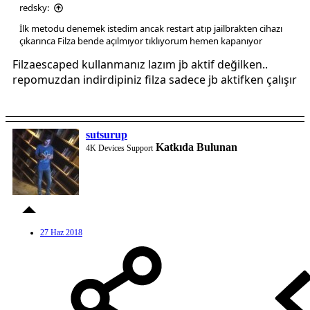
redsky:
İlk metodu denemek istedim ancak restart atıp jailbrakten cihazı
çıkarınca Filza bende açılmıyor tıklıyorum hemen kapanıyor
Filzaescaped kullanmanız lazım jb aktif değilken..
repomuzdan indirdipiniz filza sadece jb aktifken çalışır
sutsurup
Katkıda Bulunan
4K Devices Support
27 Haz 2018