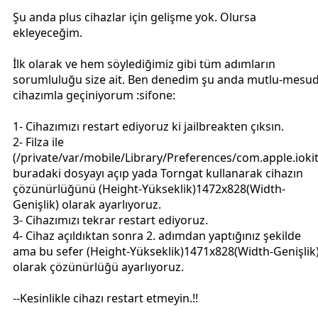
Şu anda plus cihazlar için gelişme yok. Olursa
ekleyeceğim.
İlk olarak ve hem söylediğimiz gibi tüm adımların
sorumluluğu size ait. Ben denedim şu anda mutlu-mesu
cihazımla geçiniyorum :sifone:
1- Cihazımızı restart ediyoruz ki jailbreakten çıksın.
2- Filza ile
(/private/var/mobile/Library/Preferences/com.apple.ioki
buradaki dosyayı açıp yada Torngat kullanarak cihazın
çözünürlüğünü (Height-Yükseklik)1472x828(Width-
Genişlik) olarak ayarlıyoruz.
3- Cihazımızı tekrar restart ediyoruz.
4- Cihaz açıldıktan sonra 2. adımdan yaptığınız şekilde
ama bu sefer (Height-Yükseklik)1471x828(Width-Genişlik
olarak çözünürlüğü ayarlıyoruz.
--Kesinlikle cihazı restart etmeyin.!!