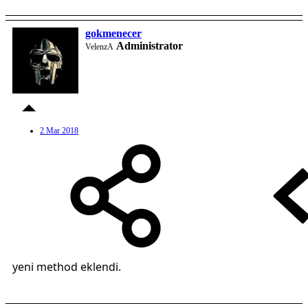
gokmenecer
Administrator
VelenzA
2 Mar 2018
yeni method eklendi.