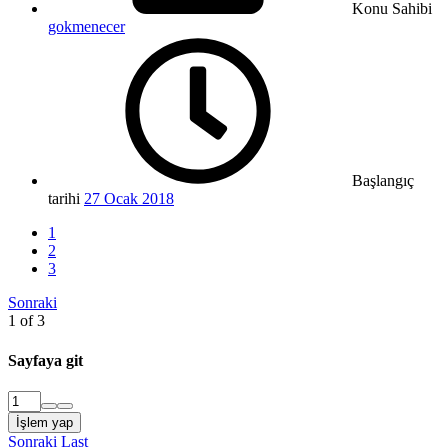
Konu Sahibi
gokmenecer
Başlangıç
tarihi
27 Ocak 2018
1
2
3
Sonraki
1 of 3
Sayfaya git
İşlem yap
Sonraki
Last