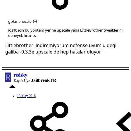
gokmenecer:
ios10 için bu yöntem yerine upscale yada LİttleBrother tweaklerini
deneyebilirsiniz.
Littlebrotherı indiremiyorum nefense uyumlu değil
galiba -0.3.3e upscale de hep hatalar oluyor
R
redsky
JailbreakTR
Kayıtlı Üye
18 May 2018