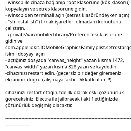
- winscp ile cihaza bağlanıp root klasörüne (kök klasörü)
kopyalayın ve setres klasörüne gidin.
- winscp den terminali açın (setres klasöründeyken açın)
- "sh install.sh" (tırnak işaretleri olmadan) komutunu
çalıştırın.
- /private/var/mobile/Library/Preferences/ klasörüne
gidin ve
com.apple.iokit.IOMobileGraphicsFamily.plist.setrestarg
isimli dosyayı açın
- açtığınız dosyada "canvas_height" yazan kısma 1472,
"canvas_width" yazan kısma 828 yazın ve kaydedin.
-cihazınızı restart edin. (geçersiz bir değer girerseniz
ekranınız doğru çalışmayacaktır. Dikkatli olun..!!)
cihazınızı restart ettiğinizde ilk olarak eski çözünürlük
göreceksiniz. Electra ile jailbraeak i aktif ettiğinizde
çözünürlük değişmiş olacaktır.
--------------------------------------------------------------------------------------
-----------------