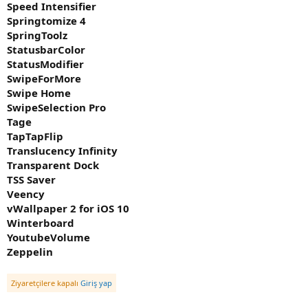
Speed Intensifier
Springtomize 4
SpringToolz
StatusbarColor
StatusModifier
SwipeForMore
Swipe Home
SwipeSelection Pro
Tage
TapTapFlip
Translucency Infinity
Transparent Dock
TSS Saver
Veency
vWallpaper 2 for iOS 10
Winterboard
YoutubeVolume
Zeppelin
Ziyaretçilere kapalı
Giriş yap