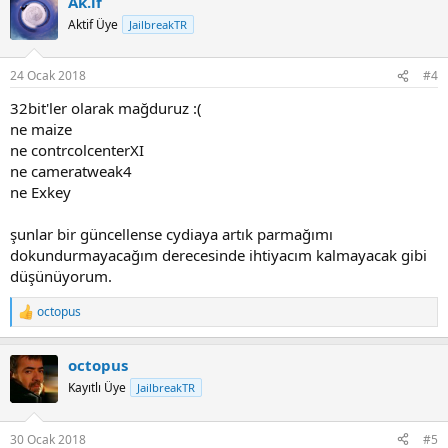
Ak.if
Aktif Üye
JailbreakTR
24 Ocak 2018
#4
32bit'ler olarak mağduruz :(
ne maize
ne contrcolcenterXI
ne cameratweak4
ne Exkey
şunlar bir güncellense cydiaya artık parmağımı
dokundurmayacağım derecesinde ihtiyacım kalmayacak gibi
düşünüyorum.
octopus
R
e
a
octopus
c
t
Kayıtlı Üye
JailbreakTR
i
o
n
30 Ocak 2018
#5
s