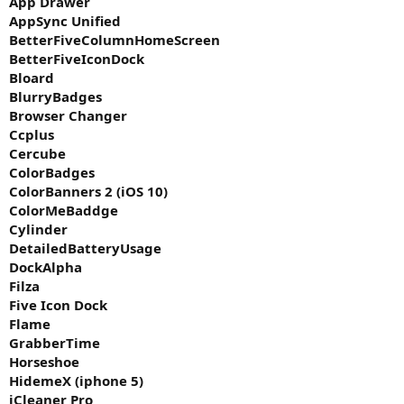
App Drawer
i
AppSync Unified
h
BetterFiveColumnHomeScreen
i
BetterFiveIconDock
Bloard
BlurryBadges
Browser Changer
Ccplus
Cercube
ColorBadges
ColorBanners 2 (iOS 10)
ColorMeBaddge
Cylinder
DetailedBatteryUsage
DockAlpha
Filza
Five Icon Dock
Flame
GrabberTime
Horseshoe
HidemeX (iphone 5)
iCleaner Pro