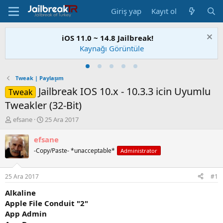
Giriş yap
Kayıt ol
iOS 11.0 ~ 14.8 Jailbreak!
Kaynağı Görüntüle
Tweak | Paylaşım
Jailbreak IOS 10.x - 10.3.3 icin Uyumlu
Tweak
Tweakler (32-Bit)
K
B
efsane
25 Ara 2017
o
a
n
ş
efsane
u
l
-Copy/Paste- *unacceptable*
Administrator
S
a
a
n
h
g
25 Ara 2017
#1
i
ı
b
ç
Alkaline
i
t
Apple File Conduit "2"
a
App Admin
r