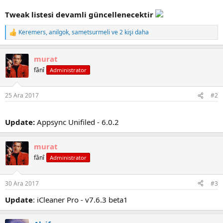
Tweak listesi devamli güncellenecektir
Keremers
,
anilgok
,
sametsurmeli
ve 2 kişi daha
R
e
a
murat
c
t
fânî
Administrator
i
o
n
25 Ara 2017
#2
s
:
Update:
Appsync Unifiled - 6.0.2
murat
fânî
Administrator
30 Ara 2017
#3
Update
: iCleaner Pro - v7.6.3 beta1