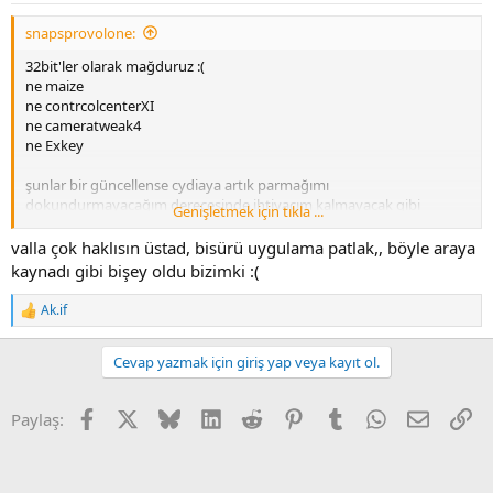
:
snapsprovolone:
32bit'ler olarak mağduruz :(
ne maize
ne contrcolcenterXI
ne cameratweak4
ne Exkey
şunlar bir güncellense cydiaya artık parmağımı
dokundurmayacağım derecesinde ihtiyacım kalmayacak gibi
Genişletmek için tıkla ...
düşünüyorum.
valla çok haklısın üstad, bisürü uygulama patlak,, böyle araya
kaynadı gibi bişey oldu bizimki :(
Ak.if
R
e
a
Cevap yazmak için giriş yap veya kayıt ol.
c
t
i
Facebook
X
Bluesky
LinkedIn
Reddit
Pinterest
Tumblr
WhatsApp
E-posta
Li
Paylaş:
o
n
s
: