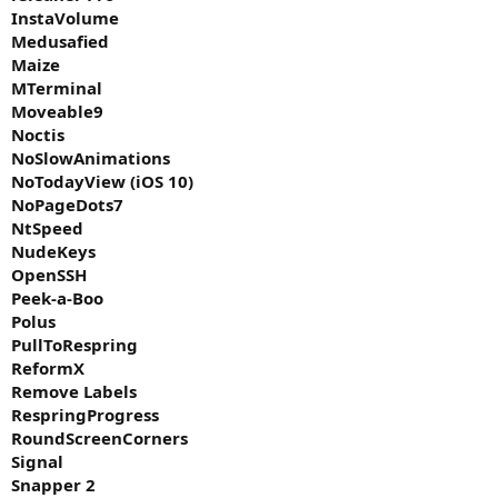
InstaVolume
Medusafied
Maize
MTerminal
Moveable9
Noctis
NoSlowAnimations
NoTodayView (iOS 10)
NoPageDots7
NtSpeed
NudeKeys
OpenSSH
Peek-a-Boo
Polus
PullToRespring
ReformX
Remove Labels
RespringProgress
RoundScreenCorners
Signal
Snapper 2