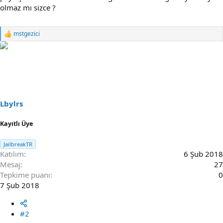
olmaz mı sizce ?
mstgezici
R
e
a
c
t
i
o
n
s
Lbylrs
:
Kayıtlı Üye
JailbreakTR
Katılım
6 Şub 2018
Mesaj
27
Tepkime puanı
0
7 Şub 2018
#2