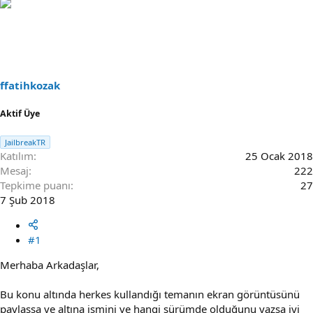
n
ş
u
l
S
a
a
n
h
g
i
ı
b
ç
ffatihkozak
i
t
a
Aktif Üye
r
i
h
JailbreakTR
i
Katılım
25 Ocak 2018
Mesaj
222
Tepkime puanı
27
7 Şub 2018
#1
Merhaba Arkadaşlar,
Bu konu altında herkes kullandığı temanın ekran görüntüsünü
paylaşsa ve altına ismini ve hangi sürümde olduğunu yazsa iyi