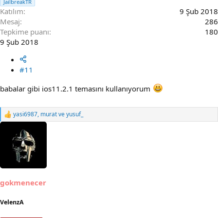
JailbreakTR
Katılım
9 Şub 2018
Mesaj
286
Tepkime puanı
180
9 Şub 2018
#11
babalar gibi ios11.2.1 temasını kullanıyorum
yasi6987
,
murat
ve
yusuf_
R
e
a
c
t
i
o
n
s
gokmenecer
:
VelenzA