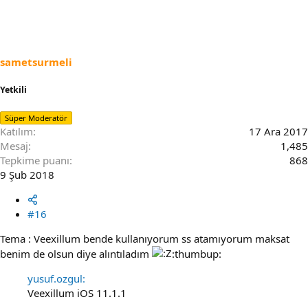
sametsurmeli
Yetkili
Süper Moderatör
Katılım
17 Ara 2017
Mesaj
1,485
Tepkime puanı
868
9 Şub 2018
#16
Tema : Veexillum bende kullanıyorum ss atamıyorum maksat
benim de olsun diye alıntıladım
:thumbup:
yusuf.ozgul:
Veexillum iOS 11.1.1