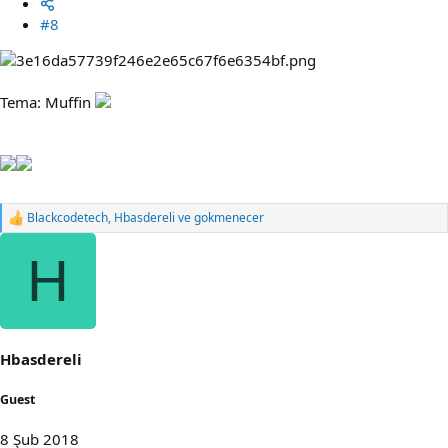
#8
Tema: Muffin
Blackcodetech
,
Hbasdereli
ve
gokmenecer
R
e
a
H
c
t
i
o
n
s
Hbasdereli
:
Guest
8 Şub 2018