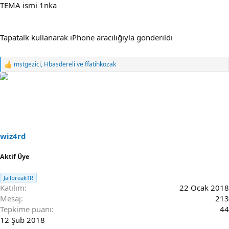
TEMA ismi 1nka
Tapatalk kullanarak iPhone aracılığıyla gönderildi
mstgezici
,
Hbasdereli
ve
ffatihkozak
R
e
a
c
t
i
o
n
s
wiz4rd
:
Aktif Üye
JailbreakTR
Katılım
22 Ocak 2018
Mesaj
213
Tepkime puanı
44
12 Şub 2018