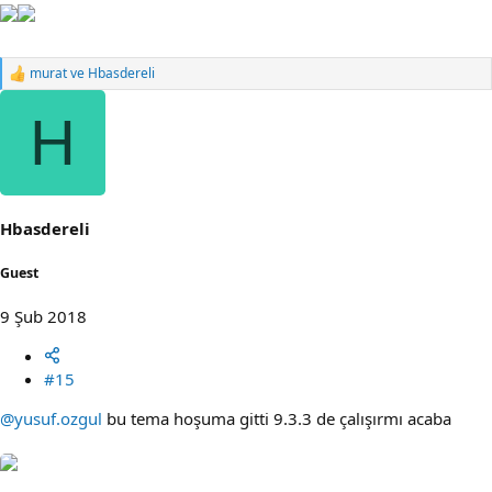
murat
ve
Hbasdereli
R
e
a
H
c
t
i
o
n
s
Hbasdereli
:
Guest
9 Şub 2018
#15
@yusuf.ozgul
bu tema hoşuma gitti 9.3.3 de çalışırmı acaba