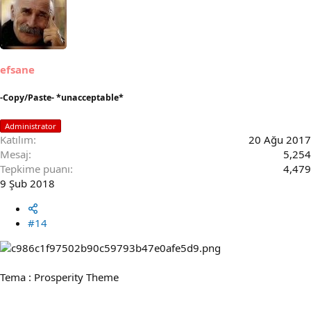
c
t
i
o
n
s
efsane
:
-Copy/Paste- *unacceptable*
Administrator
Katılım
20 Ağu 2017
Mesaj
5,254
Tepkime puanı
4,479
9 Şub 2018
#14
Tema : Prosperity Theme