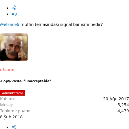
#9
@efsane6
muffin temasındaki signal bar ismi nedir?
efsane
-Copy/Paste- *unacceptable*
Administrator
Katılım
20 Ağu 2017
Mesaj
5,254
Tepkime puanı
4,479
8 Şub 2018