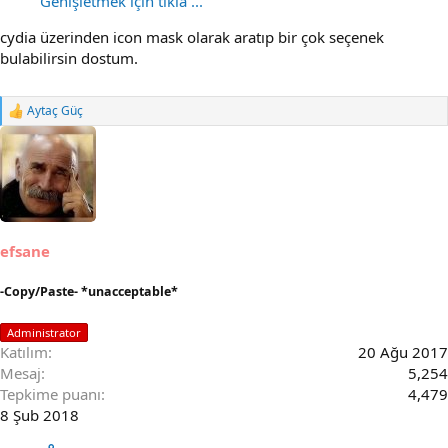
Genişletmek için tıkla ...
cydia üzerinden icon mask olarak aratıp bir çok seçenek
bulabilirsin dostum.
Aytaç Güç
R
e
a
c
t
i
o
n
s
efsane
:
-Copy/Paste- *unacceptable*
Administrator
Katılım
20 Ağu 2017
Mesaj
5,254
Tepkime puanı
4,479
8 Şub 2018