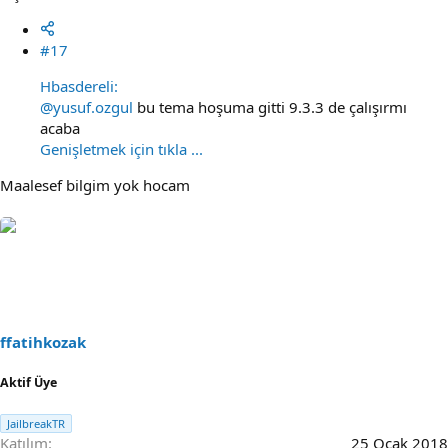
#17
Hbasdereli:
@yusuf.ozgul
bu tema hoşuma gitti 9.3.3 de çalışırmı
acaba
Genişletmek için tıkla ...
Maalesef bilgim yok hocam
ffatihkozak
Aktif Üye
JailbreakTR
Katılım
25 Ocak 2018