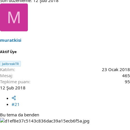
Son düzenleme:
12 Şub 2018
M
muratkisi
Aktif Üye
JailbreakTR
Katılım
23 Ocak 2018
Mesaj
465
Tepkime puanı
95
12 Şub 2018
#21
Bu tema da benden