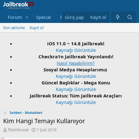
Forum
Special
Repo
Giriş yap
Neler Yeni
Kayıt ol
Bağış Yap
Son aktivite
Kayıt ol
iOS 11.0 ~ 14.8 Jailbreak!
Kaynağı Görüntüle
Checkra1n Jailbreak Yayınlandı!
Nasıl Yapabilirim?
Sosyal Medya Hesaplarımız
Kaynağı Görüntüle
Güncel Başlıklar - Mega Konu
Kaynağı Görüntüle
Jailbreak Status: Tüm Jailbreak Araçları
Kaynağı Görüntüle
Sohbet - Muhabbet
Kim Hangi Temayı Kullanıyor
K
B
ffatihkozak
7 Şub 2018
o
a