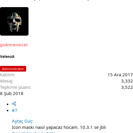
gokmenecer
VelenzA
Administrator
Katılım
15 Ara 2017
Mesaj
3,332
Tepkime puanı
3,522
8 Şub 2018
#7
Aytaç Güç:
Icon maskı nasıl yapacaz hocam. 10.3.1 se jbli