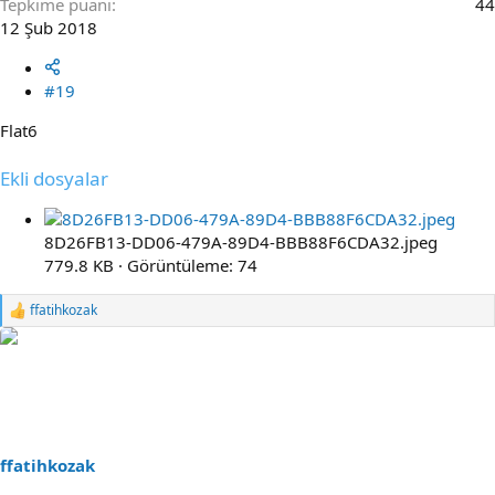
Tepkime puanı
44
12 Şub 2018
#19
Flat6
Ekli dosyalar
8D26FB13-DD06-479A-89D4-BBB88F6CDA32.jpeg
779.8 KB · Görüntüleme: 74
ffatihkozak
R
e
a
c
t
i
o
n
s
ffatihkozak
: