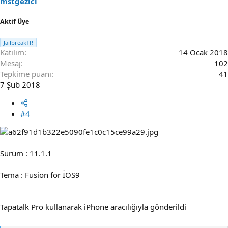
mstgezici
:
Aktif Üye
JailbreakTR
Katılım
14 Ocak 2018
Mesaj
102
Tepkime puanı
41
7 Şub 2018
#4
Sürüm : 11.1.1
Tema : Fusion for İOS9
Tapatalk Pro kullanarak iPhone aracılığıyla gönderildi