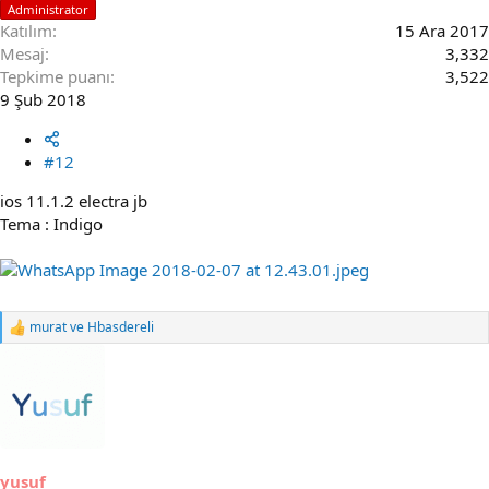
Administrator
Katılım
15 Ara 2017
Mesaj
3,332
Tepkime puanı
3,522
9 Şub 2018
#12
ios 11.1.2 electra jb
Tema : Indigo
murat
ve
Hbasdereli
R
e
a
c
t
i
o
n
s
yusuf_