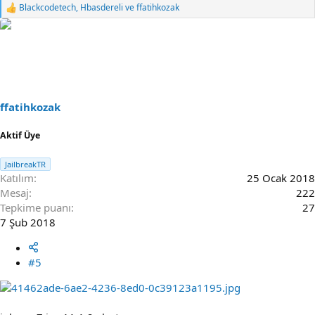
Blackcodetech
,
Hbasdereli
ve
ffatihkozak
R
e
a
c
t
i
o
n
s
ffatihkozak
:
Aktif Üye
JailbreakTR
Katılım
25 Ocak 2018
Mesaj
222
Tepkime puanı
27
7 Şub 2018
#5