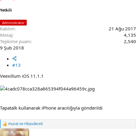
:
Yetkili
Administrator
Katılım
21 Ağu 2017
Mesaj
4,135
Tepkime puanı
2,540
9 Şub 2018
#13
Veexillum iOS 11.1.1
Tapatalk kullanarak iPhone aracılığıyla gönderildi
murat
ve
Hbasdereli
R
e
a