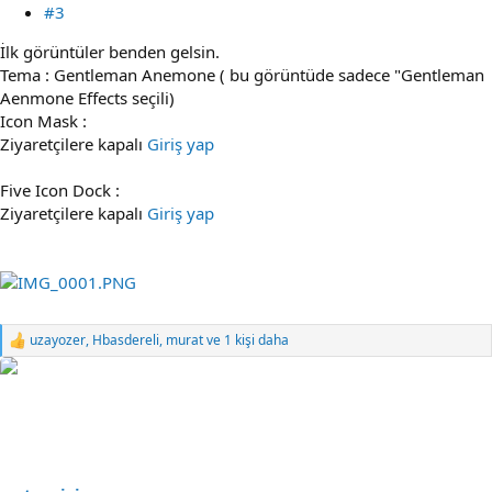
#3
İlk görüntüler benden gelsin.
Tema : Gentleman Anemone ( bu görüntüde sadece "Gentleman
Aenmone Effects seçili)
Icon Mask :
Ziyaretçilere kapalı
Giriş yap
Five Icon Dock :
Ziyaretçilere kapalı
Giriş yap
uzayozer
,
Hbasdereli
,
murat
ve 1 kişi daha
R
e
a
c
t
i
o
n
s