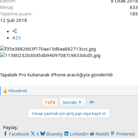
Katılım
8 Ocak 2018
Mesaj
633
Tepkime puanı
185
12 Şub 2018
#25
Tapatalk Pro kullanarak iPhone aracılığıyla gönderildi
Hbasdereli
R
e
Last
1 of 4
Sonraki
a
c
t
Cevap yazmak için giriş yap veya kayıt ol.
i
o
Paylaş:
n
s
Facebook
X
Bluesky
LinkedIn
Reddit
Pinterest
: