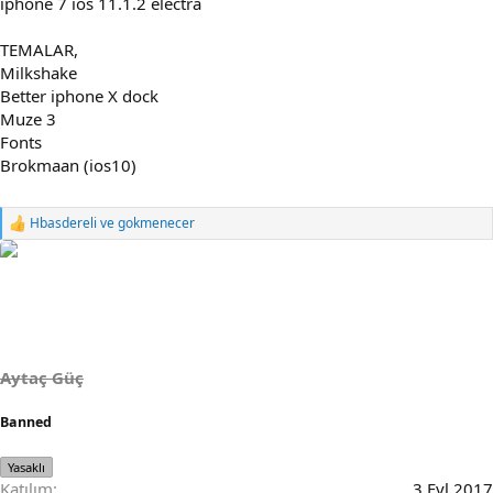
iphone 7 ios 11.1.2 electra
TEMALAR,
Milkshake
Better iphone X dock
Muze 3
Fonts
Brokmaan (ios10)
Hbasdereli
ve
gokmenecer
R
e
a
c
t
i
o
n
s
Aytaç Güç
:
Banned
Yasaklı
Katılım
3 Eyl 2017