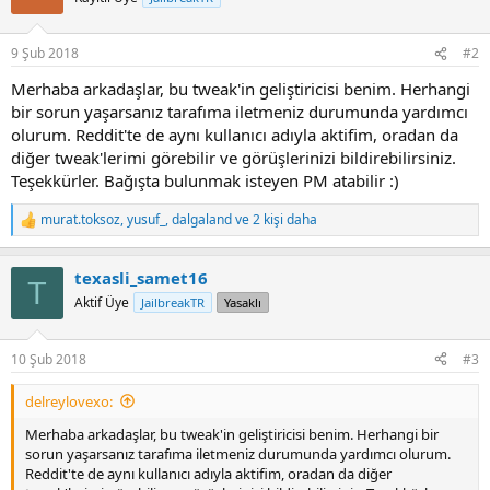
i
o
n
9 Şub 2018
#2
s
:
Merhaba arkadaşlar, bu tweak'in geliştiricisi benim. Herhangi
bir sorun yaşarsanız tarafıma iletmeniz durumunda yardımcı
olurum. Reddit'te de aynı kullanıcı adıyla aktifim, oradan da
diğer tweak'lerimi görebilir ve görüşlerinizi bildirebilirsiniz.
Teşekkürler. Bağışta bulunmak isteyen PM atabilir :)
murat.toksoz
,
yusuf_
,
dalgaland
ve 2 kişi daha
R
e
a
texasli_samet16
c
T
t
Aktif Üye
JailbreakTR
Yasaklı
i
o
n
10 Şub 2018
#3
s
:
delreylovexo:
Merhaba arkadaşlar, bu tweak'in geliştiricisi benim. Herhangi bir
sorun yaşarsanız tarafıma iletmeniz durumunda yardımcı olurum.
Reddit'te de aynı kullanıcı adıyla aktifim, oradan da diğer