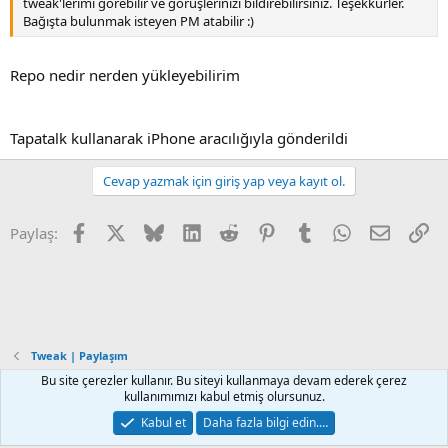
tweak'lerimi görebilir ve görüşlerinizi bildirebilirsiniz. Teşekkürler.
Bağışta bulunmak isteyen PM atabilir :)
Repo nedir nerden yükleyebilirim
Tapatalk kullanarak iPhone aracılığıyla gönderildi
Cevap yazmak için giriş yap veya kayıt ol.
Facebook
X
Bluesky
LinkedIn
Reddit
Pinterest
Tumblr
WhatsApp
E-posta
Li
Paylaş:
Tweak | Paylaşım
Bu site çerezler kullanır. Bu siteyi kullanmaya devam ederek çerez
kullanımımızı kabul etmiş olursunuz.
Default Style
Türkçe (TR)
Kabul et
Daha fazla bilgi edin.…
İletişim
Kurallar
Gizlilik
Yardım
Ana sayfa
R
S