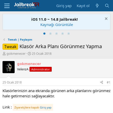
Giriş yap
Kayıt ol
iOS 11.0 ~ 14.8 Jailbreak!
Kaynağı Görüntüle
Tweak | Paylaşım
Klasör Arka Planı Görünmez Yapma
Tweak
K
B
gokmenecer
25 Ocak 2018
o
a
n
ş
gokmenecer
u
l
VelenzA
Administrator
S
a
a
n
h
g
25 Ocak 2018
#1
i
ı
b
ç
Klasörlerinizin ana ekranda görünen arka planlarını görünmez
i
t
hale getirmenizi sağlayacaktır.
a
r
Link :
Ziyaretçilere kapalı
Giriş yap
i
h