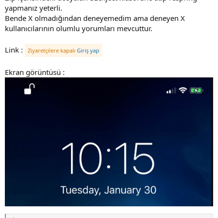
yapmanız yeterli.
i
Bende X olmadığından deneyemedim ama deneyen X
kullanıcılarının olumlu yorumları mevcuttur.
Link :
Ziyaretçilere kapalı
Giriş yap
Ekran görüntüsü :