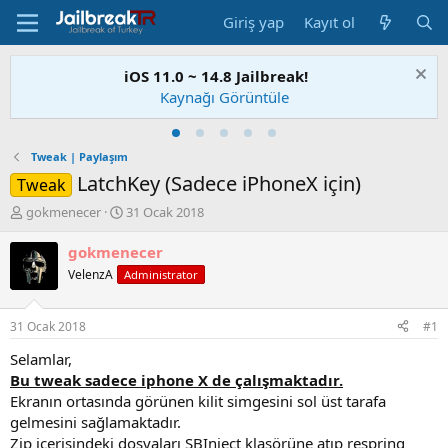
Giriş yap
Kayıt ol
iOS 11.0 ~ 14.8 Jailbreak!
Kaynağı Görüntüle
Tweak | Paylaşım
LatchKey (Sadece iPhoneX için)
Tweak
K
B
gokmenecer
31 Ocak 2018
o
a
n
ş
gokmenecer
u
l
VelenzA
Administrator
S
a
a
n
h
g
31 Ocak 2018
#1
i
ı
b
ç
Selamlar,
i
t
Bu tweak sadece iphone X de çalışmaktadır.
a
Ekranın ortasında görünen kilit simgesini sol üst tarafa
r
gelmesini sağlamaktadır.
i
Zip içerisindeki dosyaları SBInject klasörüne atıp respring
h