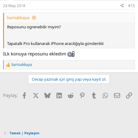
24 May 2018
#15
barisakkaya:
Reposunu ogrenebilir miyim?
Tapatalk Pro kullanarak iPhone aracılığıyla gönderildi
İLk konuya reposunu ekledim
barisakkaya
R
e
a
Cevap yazmak için giriş yap veya kayıt ol.
c
t
i
Facebook
X
Bluesky
LinkedIn
Reddit
Pinterest
Tumblr
WhatsApp
E-posta
Li
Paylaş:
o
n
s
:
Tweak | Paylaşım