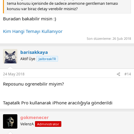
tema konusu içerisinde de sadece anemone gentleman teması
konusu var biraz detay verebilir misiniz?
Buradan bakabilir misin :)
Kim Hangi Temayı Kullanıyor
Son düzenleme:
26 Şub 2018
barisakkaya
Aktif Üye
JailbreakTR
24 May 2018
#14
Reposunu ogrenebilir miyim?
Tapatalk Pro kullanarak iPhone aracılığıyla gönderildi
gokmenecer
VelenzA
Administrator