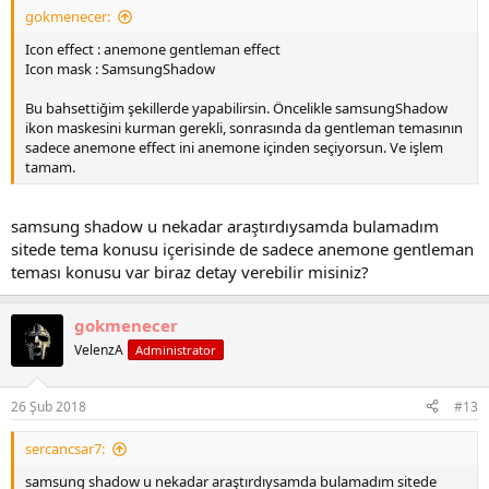
gokmenecer:
Icon effect : anemone gentleman effect
Icon mask : SamsungShadow
Bu bahsettiğim şekillerde yapabilirsin. Öncelikle samsungShadow
ikon maskesini kurman gerekli, sonrasında da gentleman temasının
sadece anemone effect ini anemone içinden seçiyorsun. Ve işlem
tamam.
samsung shadow u nekadar araştırdıysamda bulamadım
sitede tema konusu içerisinde de sadece anemone gentleman
teması konusu var biraz detay verebilir misiniz?
gokmenecer
VelenzA
Administrator
26 Şub 2018
#13
sercancsar7:
samsung shadow u nekadar araştırdıysamda bulamadım sitede