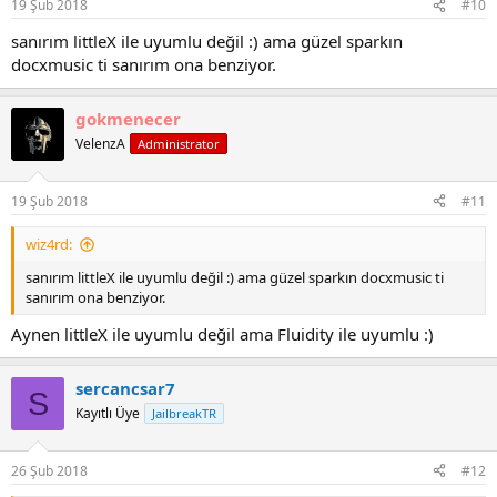
19 Şub 2018
#10
sanırım littleX ile uyumlu değil :) ama güzel sparkın
docxmusic ti sanırım ona benziyor.
gokmenecer
VelenzA
Administrator
19 Şub 2018
#11
wiz4rd:
sanırım littleX ile uyumlu değil :) ama güzel sparkın docxmusic ti
sanırım ona benziyor.
Aynen littleX ile uyumlu değil ama Fluidity ile uyumlu :)
sercancsar7
S
Kayıtlı Üye
JailbreakTR
26 Şub 2018
#12