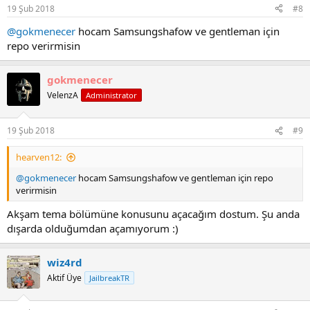
19 Şub 2018
#8
@gokmenecer
hocam Samsungshafow ve gentleman için
repo verirmisin
gokmenecer
VelenzA
Administrator
19 Şub 2018
#9
hearven12:
@gokmenecer
hocam Samsungshafow ve gentleman için repo
verirmisin
Akşam tema bölümüne konusunu açacağım dostum. Şu anda
dışarda olduğumdan açamıyorum :)
wiz4rd
Aktif Üye
JailbreakTR