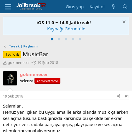
Giriş yap
Kayıt ol
Checkra1n Jailbreak Yayınlandı!
Nasıl Yapabilirim?
Tweak | Paylaşım
MusicBar
Tweak
K
B
gokmenecer
19 Şub 2018
o
a
n
ş
gokmenecer
u
l
VelenzA
Administrator
S
a
a
n
h
g
19 Şub 2018
#1
i
ı
b
ç
Selamlar ,
i
t
Henüz yeni çıkan bu uygulama ile arka planda muzik çalarken
a
ses açma tuşuna bastığınızda karşınıza bu şekilde bir ekran
r
getiriyor ve sıradaki parçaya geçiş, play/pause ve ses açma
i
işlemlerini yapabiliyorsunuz.
h