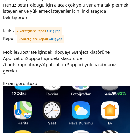
Henüz beta1 olduğu için alacak çok yolu var ama takip etmek
i
isteyenler ve yüklemek isteyenler için linki aşağıda
belirtiyorum.
Link :
Ziyaretçilere kapalı
Giriş yap
Repo :
Ziyaretçilere kapalı
Giriş yap
MobileSubstrate içindeki dosyayı SBInject klasörüne
ApplicationSupport içindeki klasörü de
/bootstrap/Library/Application Support yoluna atmanız
gerekli
Ekran görüntüsü