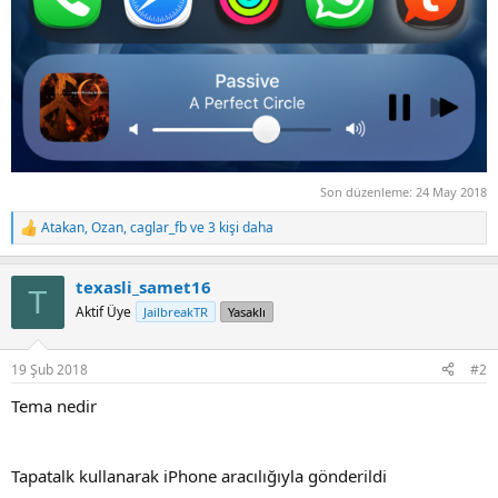
Son düzenleme:
24 May 2018
Atakan
,
Ozan
,
caglar_fb
ve 3 kişi daha
R
e
a
texasli_samet16
c
T
t
Aktif Üye
JailbreakTR
Yasaklı
i
o
n
19 Şub 2018
#2
s
:
Tema nedir
Tapatalk kullanarak iPhone aracılığıyla gönderildi