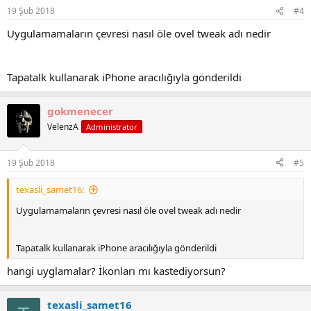
n
19 Şub 2018
#4
s
:
Uygulamamaların çevresi nasıl öle ovel tweak adı nedir
Tapatalk kullanarak iPhone aracılığıyla gönderildi
gokmenecer
VelenzA
Administrator
19 Şub 2018
#5
texasli_samet16:
Uygulamamaların çevresi nasıl öle ovel tweak adı nedir
Tapatalk kullanarak iPhone aracılığıyla gönderildi
hangi uyglamalar? İkonları mı kastediyorsun?
texasli_samet16