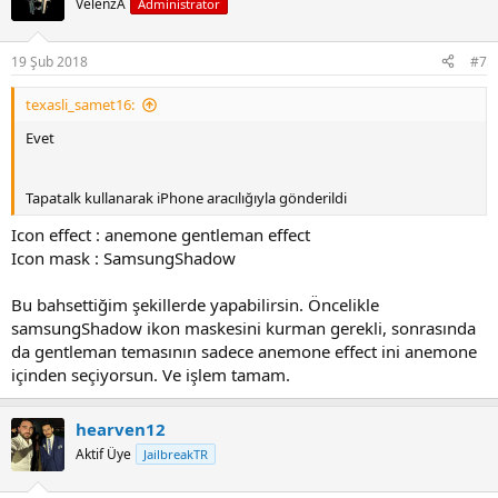
VelenzA
Administrator
19 Şub 2018
#7
texasli_samet16:
Evet
Tapatalk kullanarak iPhone aracılığıyla gönderildi
Icon effect : anemone gentleman effect
Icon mask : SamsungShadow
Bu bahsettiğim şekillerde yapabilirsin. Öncelikle
samsungShadow ikon maskesini kurman gerekli, sonrasında
da gentleman temasının sadece anemone effect ini anemone
içinden seçiyorsun. Ve işlem tamam.
hearven12
Aktif Üye
JailbreakTR