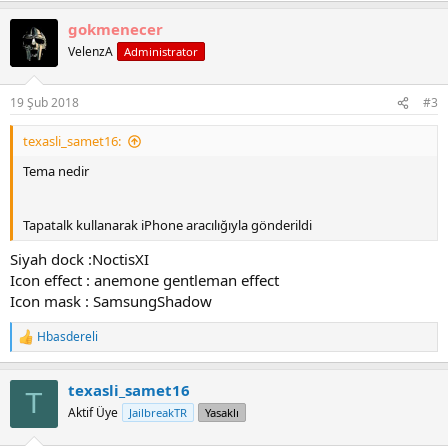
gokmenecer
VelenzA
Administrator
19 Şub 2018
#3
texasli_samet16:
Tema nedir
Tapatalk kullanarak iPhone aracılığıyla gönderildi
Siyah dock :NoctisXI
Icon effect : anemone gentleman effect
Icon mask : SamsungShadow
Hbasdereli
R
e
a
texasli_samet16
c
T
t
Aktif Üye
JailbreakTR
Yasaklı
i
o