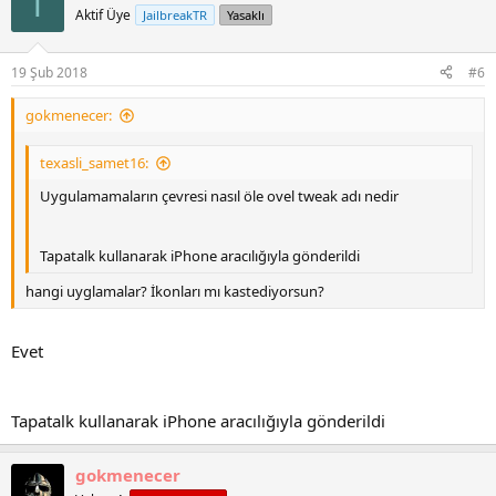
T
Aktif Üye
JailbreakTR
Yasaklı
19 Şub 2018
#6
gokmenecer:
texasli_samet16:
Uygulamamaların çevresi nasıl öle ovel tweak adı nedir
Tapatalk kullanarak iPhone aracılığıyla gönderildi
hangi uyglamalar? İkonları mı kastediyorsun?
Evet
Tapatalk kullanarak iPhone aracılığıyla gönderildi
gokmenecer