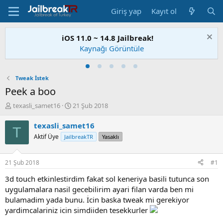
Giriş yap
Kayıt ol
iOS 11.0 ~ 14.8 Jailbreak!
Kaynağı Görüntüle
Tweak İstek
Peek a boo
K
B
texasli_samet16
21 Şub 2018
o
a
n
ş
texasli_samet16
T
u
l
Aktif Üye
JailbreakTR
Yasaklı
S
a
a
n
h
g
21 Şub 2018
#1
i
ı
b
ç
3d touch etkinlestirdim fakat sol keneriya basili tutunca son
i
t
uygulamalara nasil gecebilirim ayari filan varda ben mi
a
bulamadim yada bunu. İcin baska tweak mi gerekiyor
r
yardimcalariniz icin simdiiden tesekkurler
i
h