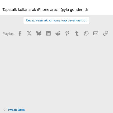
i
Tapatalk kullanarak iPhone aracılığıyla gönderildi
Cevap yazmak için giriş yap veya kayıt ol.
Facebook
X
Bluesky
LinkedIn
Reddit
Pinterest
Tumblr
WhatsApp
E-posta
Li
Paylaş:
Tweak İstek