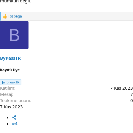
mümkün değil.
Tosbega
R
e
a
B
c
t
i
o
n
s
ByPassTR
:
Kayıtlı Üye
JailbreakTR
Katılım
7 Kas 2023
Mesaj
7
Tepkime puanı
0
7 Kas 2023
#4