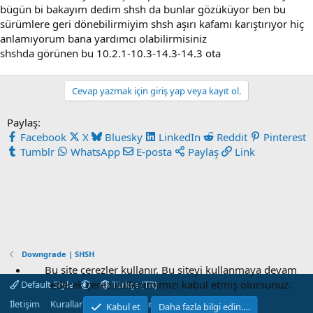
bügün bi bakayım dedim shsh da bunlar gözüküyor ben bu
sürümlere geri dönebilirmiyim shsh aşırı kafamı karıştırıyor hiç
anlamıyorum bana yardımcı olabilirmisiniz
shshda görünen bu 10.2.1-10.3-14.3-14.3 ota
Cevap yazmak için giriş yap veya kayıt ol.
Paylaş:
Facebook
X
Bluesky
LinkedIn
Reddit
Pinterest
Tumblr
WhatsApp
E-posta
Paylaş
Link
Downgrade | SHSH
Bu site çerezler kullanır. Bu siteyi kullanmaya devam
ederek çerez kullanımımızı kabul etmiş olursunuz.
Default Style
Türkçe (TR)
İletişim
Kurallar
Gizlilik
Yardım
Ana sayfa
R
Kabul et
Daha fazla bilgi edin.…