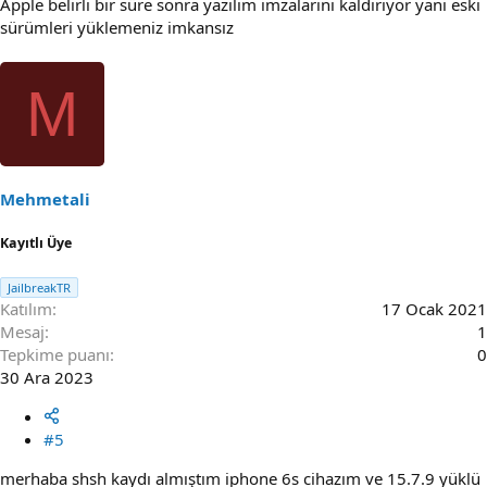
Apple belirli bir süre sonra yazılım imzalarını kaldırıyor yani eski
sürümleri yüklemeniz imkansız
M
Mehmetali
Kayıtlı Üye
JailbreakTR
Katılım
17 Ocak 2021
Mesaj
1
Tepkime puanı
0
30 Ara 2023
#5
merhaba shsh kaydı almıştım iphone 6s cihazım ve 15.7.9 yüklü