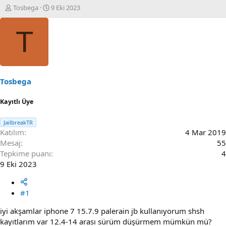
K
B
Tosbega
9 Eki 2023
o
a
n
ş
T
u
l
S
a
a
n
h
g
i
ı
b
ç
Tosbega
i
t
a
Kayıtlı Üye
r
i
JailbreakTR
h
Katılım
4 Mar 2019
i
Mesaj
55
Tepkime puanı
4
9 Eki 2023
#1
iyi akşamlar iphone 7 15.7.9 palerain jb kullanıyorum shsh
kayıtlarım var 12.4-14 arası sürüm düşürmem mümkün mü?