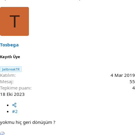
T
Tosbega
Kayıtlı Üye
JailbreakTR
Katılım
4 Mar 2019
Mesaj
55
Tepkime puanı
4
18 Eki 2023
#2
yokmu hiç geri dönüşüm ?