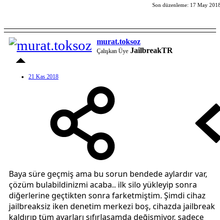
Son düzenleme:
17 May 201
murat.toksoz
JailbreakTR
Çalışkan Üye
21 Kas 2018
Baya süre geçmiş ama bu sorun bendede aylardır var,
çözüm bulabildinizmi acaba.. ilk silo yükleyip sonra
diğerlerine geçtikten sonra farketmiştim. Şimdi cihaz
jailbreaksiz iken denetim merkezi boş, cihazda jailbreak
kaldırıp tüm ayarları sıfırlasamda değişmiyor, sadece