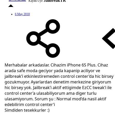
JailbreakTR
Kayıtlı Üye
6 May 2018
Merhabalar arkadaslar. Cihazim iPhone 6S Plus. Cihaz
arada safe moda geciyor yada kapanip aciliyor ve
jailbreak’i etkinlestiremeden control center’da hic birsey
gozukmuyor. Ayarlardan denetim merkezine giriyorum
hic birsey yok. Jailbreak’i aktif ettigimde EzCC tweak’i ile
control center’a ulasabiliyorum ama diger turlu
ulasamiyorum. Sorum şu : Normal mod’da nasil aktif
edebilirim control center’i
Simdiden tesekkurler :)