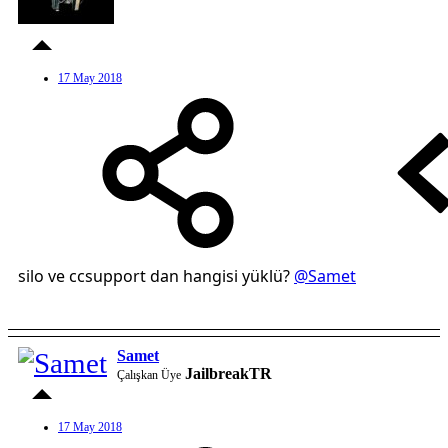
17 May 2018
silo ve ccsupport dan hangisi yüklü?
@Samet
Samet
JailbreakTR
Çalışkan Üye
17 May 2018