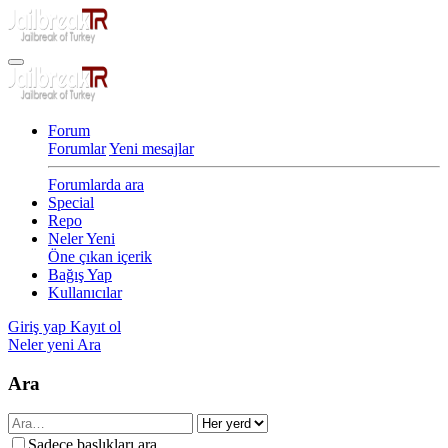
Forum
Forumlar
Yeni mesajlar
Forumlarda ara
Special
Repo
Neler Yeni
Öne çıkan içerik
Bağış Yap
Kullanıcılar
Giriş yap
Kayıt ol
Neler yeni
Ara
Ara
Sadece başlıkları ara