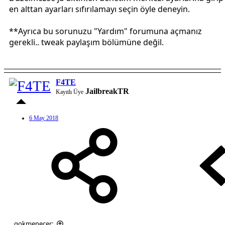
en alttan ayarları sıfırılamayı seçin öyle deneyin.
**Ayrıca bu sorunuzu "Yardım" forumuna açmanız
gerekli.. tweak paylaşım bölümüne değil.
F4TE
JailbreakTR
Kayıtlı Üye
6 May 2018
gokmenecer: