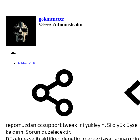
gokmenecer
Administrator
VelenzA
6 May 2018
repomuzdan ccsupport tweak ini yükleyin. Silo yüklüyse
kaldırın. Sorun düzelecektir.
Düzelmezse jb aktifken denetim merkezi ayarlarına girip