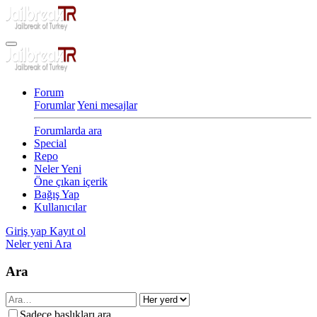
Forum
Forumlar
Yeni mesajlar
Forumlarda ara
Special
Repo
Neler Yeni
Öne çıkan içerik
Bağış Yap
Kullanıcılar
Giriş yap
Kayıt ol
Neler yeni
Ara
Ara
Sadece başlıkları ara