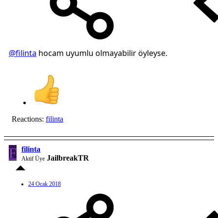
@filinta
hocam uyumlu olmayabilir öyleyse.
Reactions:
filinta
F
filinta
JailbreakTR
Aktif Üye
24 Ocak 2018