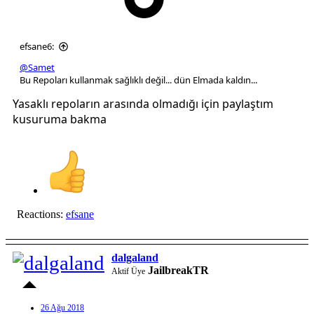
efsane6:
@Samet
Bu Repoları kullanmak sağlıklı değil... dün Elmada kaldın...
Yasaklı repoların arasında olmadığı için paylaştım
kusuruma bakma
Reactions:
efsane
dalgaland
JailbreakTR
Aktif Üye
26 Ağu 2018