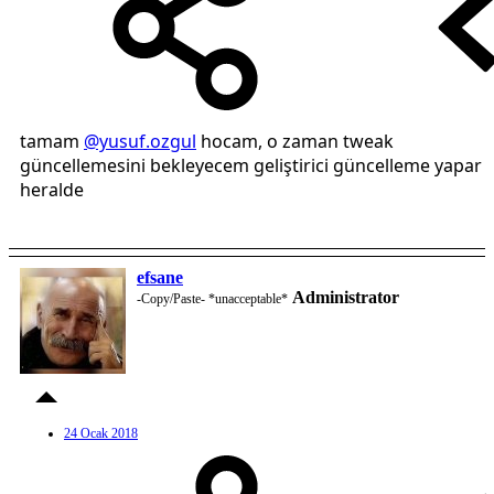
tamam
@yusuf.ozgul
hocam, o zaman tweak
güncellemesini bekleyecem geliştirici güncelleme yapar
heralde
efsane
Administrator
-Copy/Paste- *unacceptable*
24 Ocak 2018