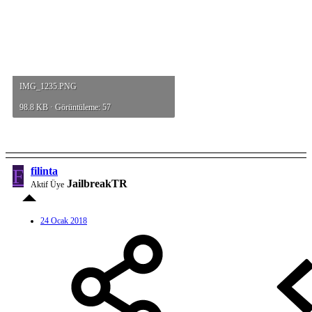
IMG_1235.PNG
98.8 KB · Görüntüleme: 57
F
filinta
JailbreakTR
Aktif Üye
24 Ocak 2018