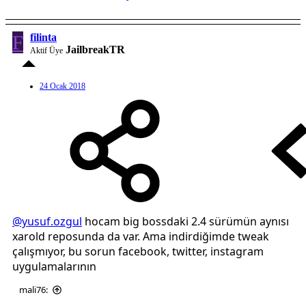
F
filinta
JailbreakTR
Aktif Üye
24 Ocak 2018
@yusuf.ozgul
hocam big bossdaki 2.4 sürümün aynısı
xarold reposunda da var. Ama indirdiğimde tweak
çalışmıyor, bu sorun facebook, twitter, instagram
uygulamalarının
mali76: