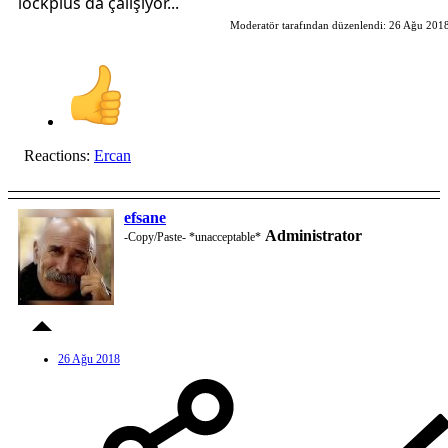
lockplus da çalışıyor...
Moderatör tarafından düzenlendi:
26 Ağu 201
Reactions:
Ercan
efsane
Administrator
-Copy/Paste- *unacceptable*
26 Ağu 2018