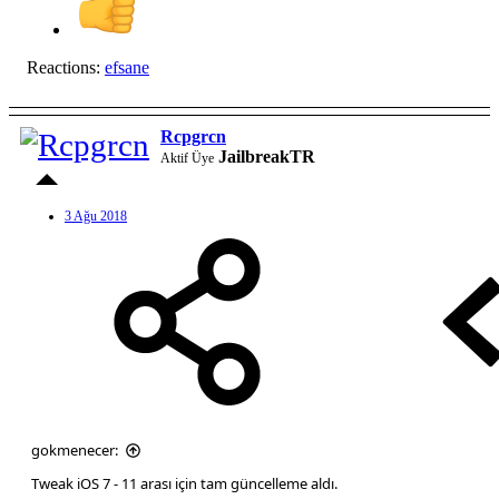
Reactions:
efsane
Rcpgrcn
JailbreakTR
Aktif Üye
3 Ağu 2018
gokmenecer:
Tweak iOS 7 - 11 arası için tam güncelleme aldı.