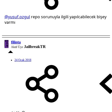
@yusuf.ozgul
repo sorunuyla ilgili yapılcabilecek bişey
varmı
F
filinta
JailbreakTR
Aktif Üye
24 Ocak 2018