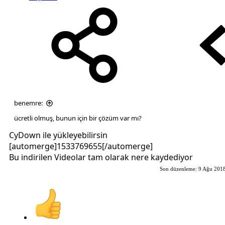
benemre:
ücretli olmuş, bunun için bir çözüm var mı?
CyDown ile yükleyebilirsin
[automerge]1533769655[/automerge]
Bu indirilen Videolar tam olarak nere kaydediyor
Son düzenleme:
9 Ağu 201