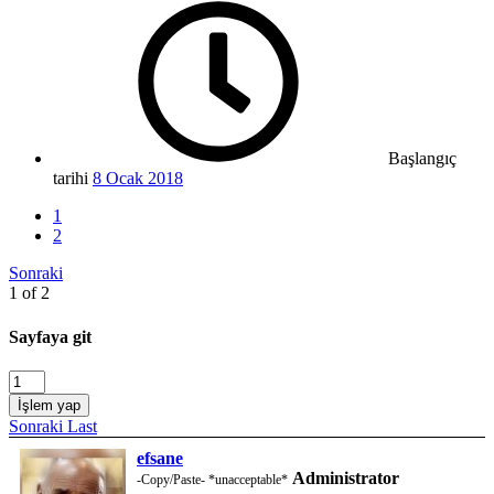
Başlangıç
tarihi
8 Ocak 2018
1
2
Sonraki
1 of 2
Sayfaya git
İşlem yap
Sonraki
Last
efsane
Administrator
-Copy/Paste- *unacceptable*