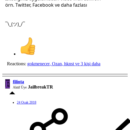
örn. Twitter, Facebook ve daha fazlası
¯\_(ツ)_/¯
Reactions:
gokmenecer
,
Ozan
,
hknst
ve 3 kişi daha
F
filinta
JailbreakTR
Aktif Üye
24 Ocak 2018