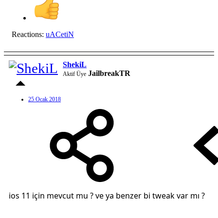
Reactions:
uACetiN
ShekiL
JailbreakTR
Aktif Üye
25 Ocak 2018
ios 11 için mevcut mu ? ve ya benzer bi tweak var mı ?