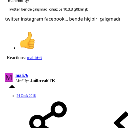
mahir66:
Twitter bende çalışmadı cihaz 5s 10.3.3 g0blin jb
twitter instagram facebook... bende hiçibiri çalışmadı
Reactions:
mahir66
M
mali76
JailbreakTR
Aktif Üye
24 Ocak 2018