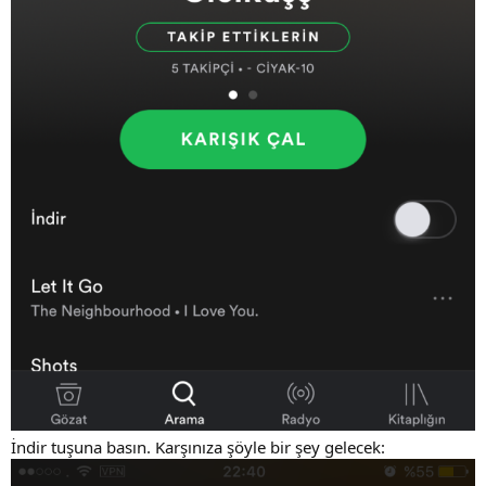
İndir tuşuna basın. Karşınıza şöyle bir şey gelecek: