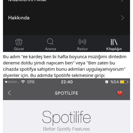
Bu adım "ee kardeş ben bi hafta boyunca müziğimi dinledim
deneme doldu şimdi napıcam ben" veya "Ben zaten bu
cihazda spotifya sahiptim bunu adımları uygulayamıyorum"
diyenler için. Bu adımda Spotilife sekmesine girip: