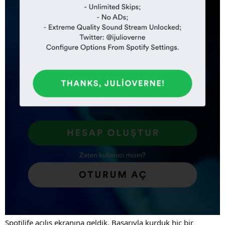
Spotilife açılış ekranına geldik. Başarıyla kurduk hiç bir