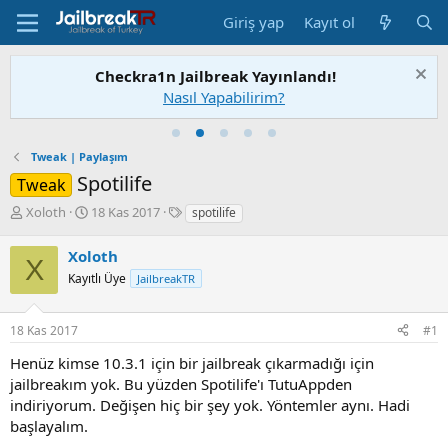
Giriş yap
Kayıt ol
Checkra1n Jailbreak Yayınlandı!
Nasıl Yapabilirim?
Tweak | Paylaşım
Spotilife
Tweak
K
B
E
Xoloth
18 Kas 2017
spotilife
o
a
t
n
ş
i
Xoloth
X
u
l
k
Kayıtlı Üye
JailbreakTR
S
a
e
a
n
t
h
g
l
18 Kas 2017
#1
i
ı
e
b
ç
r
Henüz kimse 10.3.1 için bir jailbreak çıkarmadığı için
i
t
jailbreakım yok. Bu yüzden Spotilife'ı TutuAppden
a
indiriyorum. Değişen hiç bir şey yok. Yöntemler aynı. Hadi
r
başlayalım.
i
h