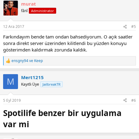
murat
c
t
fânî
Administrator
i
o
n
12 Ara 2017
#5
s
:
Farkındayım bende tam ondan bahsediyorum. O açık saatler
sonra direkt server üzerinden kilitlendi bu yüzden konuyu
gösterimden kaldırmak zorunda kaldık.
ensgny94
ve
Keep
R
e
a
Mert1215
c
M
t
Kayıtlı Üye
JailbreakTR
i
o
n
5 Eyl 2019
#6
s
:
Spotilife benzer bir uygulama
var mi