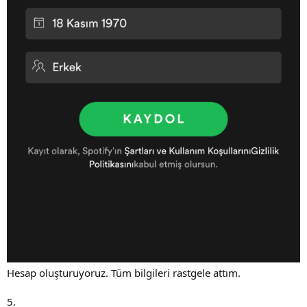
Hesap oluşturuyoruz. Tüm bilgileri rastgele attım.
5.