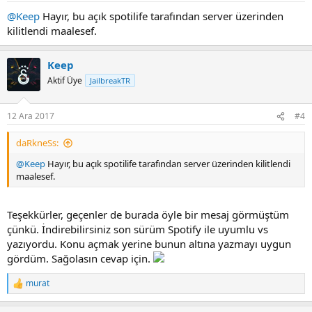
@Keep
Hayır, bu açık spotilife tarafından server üzerinden
kilitlendi maalesef.
Keep
Aktif Üye
JailbreakTR
12 Ara 2017
#4
daRkneSs:
@Keep
Hayır, bu açık spotilife tarafından server üzerinden kilitlendi
maalesef.
Teşekkürler, geçenler de burada öyle bir mesaj görmüştüm
çünkü. İndirebilirsiniz son sürüm Spotify ile uyumlu vs
yazıyordu. Konu açmak yerine bunun altına yazmayı uygun
gördüm. Sağolasın cevap için.
murat
R
e
a