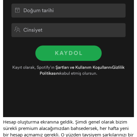
Hesap oluşturma ekranına geldik. Şimdi genel olarak bizim
sürekli premium alacağımızdan bahsedersek, her hafta yeni
bir hesap açmamız gerekli. O yüzden tavsiyem şarkılarınızı bir