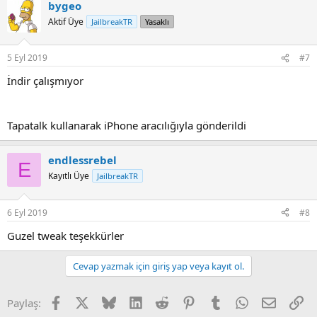
bygeo
Aktif Üye
JailbreakTR
Yasaklı
5 Eyl 2019
#7
İndir çalışmıyor
Tapatalk kullanarak iPhone aracılığıyla gönderildi
endlessrebel
E
Kayıtlı Üye
JailbreakTR
6 Eyl 2019
#8
Guzel tweak teşekkürler
Cevap yazmak için giriş yap veya kayıt ol.
Facebook
X
Bluesky
LinkedIn
Reddit
Pinterest
Tumblr
WhatsApp
E-posta
Li
Paylaş: