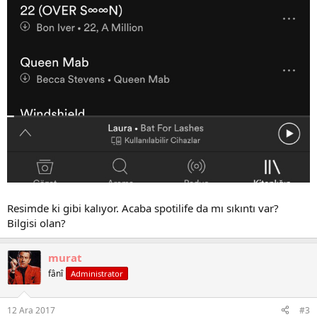
Resimde ki gibi kalıyor. Acaba spotilife da mı sıkıntı var?
Bilgisi olan?
murat
fânî
Administrator
12 Ara 2017
#3