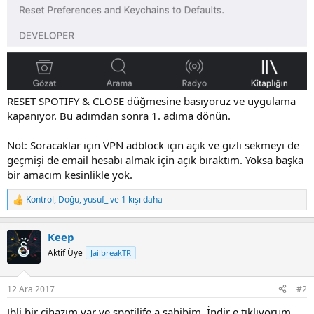
RESET SPOTIFY & CLOSE düğmesine basıyoruz ve uygulama
kapanıyor. Bu adımdan sonra 1. adıma dönün.
Not: Soracaklar için VPN adblock için açık ve gizli sekmeyi de
geçmişi de email hesabı almak için açık bıraktım. Yoksa başka
bir amacım kesinlikle yok.
Kontrol
,
Doğu
,
yusuf_
ve 1 kişi daha
R
e
a
Keep
c
t
Aktif Üye
JailbreakTR
i
o
n
12 Ara 2017
#2
s
:
Jbli bir cihazım var ve spotilife a sahibim. İndir e tıklıyorum