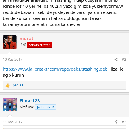
i
icinde ios 10 yerine ios
10.2.1
yazdigimiizda yukleniyormuw
redditde bawarili sekilde yukleyende vardi yardim etseniz
bende kursam sevinirm hafiza doldugu icin tweak
kuramiyorum bi el atin buna kardewler
murat
fânî
Administrator
10 Kas 2017
#2
https://www.jailbreaktr.com/repo/debs/stashing.deb
Filza ile
açıp kurun
Speciall
R
e
a
Elmar123
c
t
Aktif Üye
JailbreakTR
i
o
n
11 Kas 2017
#3
s
: