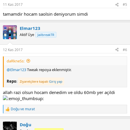
11 Kas 2017
#5
tamamdir hocam saolsin deniyorum simdi
Elmar123
Aktif Üye
JailbreakTR
12 Kas 2017
#6
daRkneSs:
@Elmar123
Tweak repoya eklenmiştir.
Repo
:
Ziyaretçilere kapalı
Giriş yap
allah razi olsun hocam denedim ve oldu 60mb yer açildi
Doğu
ve
murat
R
e
a
Doğu
c
t