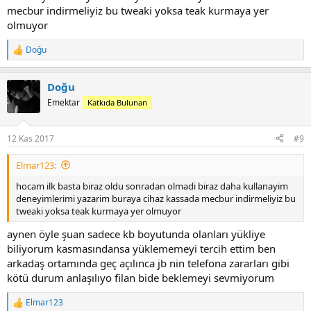
mecbur indirmeliyiz bu tweaki yoksa teak kurmaya yer
olmuyor
Doğu
R
e
a
Doğu
c
t
Emektar
Katkıda Bulunan
i
o
n
12 Kas 2017
#9
s
:
Elmar123:
hocam ilk basta biraz oldu sonradan olmadi biraz daha kullanayim
deneyimlerimi yazarim buraya cihaz kassada mecbur indirmeliyiz bu
tweaki yoksa teak kurmaya yer olmuyor
aynen öyle şuan sadece kb boyutunda olanları yükliye
biliyorum kasmasındansa yüklememeyi tercih ettim ben
arkadaş ortamında geç açılınca jb nin telefona zararları gibi
kötü durum anlaşılıyo filan bide beklemeyi sevmiyorum
Elmar123
R