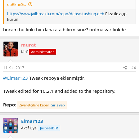
daRkneSs:
https://www.jailbreaktr.com/repo/debs/stashing.deb
Filza ile açıp
kurun
hocam bu linki bir daha ata bilirmisiniz?kirilma var linkde
murat
fânî
Administrator
11 Kas 2017
#4
@Elmar123
Tweak repoya eklenmiştir.
Tweak edited for 10.2.1 and added to the repository.
Repo
:
Ziyaretçilere kapalı
Giriş yap
Elmar123
Aktif Üye
JailbreakTR