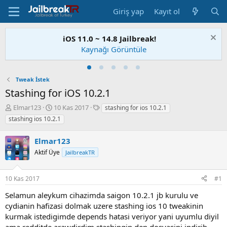
Giriş yap
Kayıt ol
iOS 11.0 ~ 14.8 Jailbreak!
Kaynağı Görüntüle
Tweak İstek
Stashing for iOS 10.2.1
K
B
E
Elmar123
10 Kas 2017
stashing for ios 10.2.1
o
a
t
stashing ios 10.2.1
n
ş
i
u
l
k
Elmar123
S
a
e
a
Aktif Üye
n
t
JailbreakTR
h
g
l
i
ı
e
10 Kas 2017
#1
b
ç
r
i
t
Selamun aleykum cihazimda saigon 10.2.1 jb kurulu ve
a
cydianin hafizasi dolmak uzere stashing ios 10 tweakinin
r
kurmak istedigimde depends hatasi veriyor yani uyumlu diyil
i
h
ama redditde arawdirdim stashingin dep dosyasini indirib