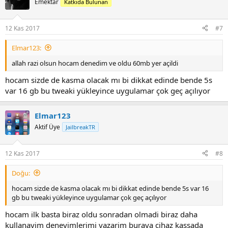
Emektar
Katkıda Bulunan
i
o
n
12 Kas 2017
#7
s
:
Elmar123:
allah razi olsun hocam denedim ve oldu 60mb yer açildi
hocam sizde de kasma olacak mı bi dikkat edinde bende 5s
var 16 gb bu tweaki yükleyince uygulamar çok geç açılıyor
Elmar123
Aktif Üye
JailbreakTR
12 Kas 2017
#8
Doğu:
hocam sizde de kasma olacak mı bi dikkat edinde bende 5s var 16
gb bu tweaki yükleyince uygulamar çok geç açılıyor
hocam ilk basta biraz oldu sonradan olmadi biraz daha
kullanayim deneyimlerimi yazarim buraya cihaz kassada