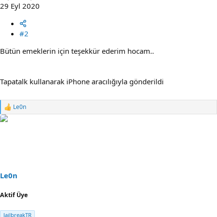
29 Eyl 2020
#2
Bütün emeklerin için teşekkür ederim hocam..
Tapatalk kullanarak iPhone aracılığıyla gönderildi
Le0n
R
e
a
c
t
i
o
n
s
Le0n
:
Aktif Üye
JailbreakTR