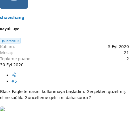
i
o
n
s
shawshang
:
Kayıtlı Üye
JailbreakTR
Katılım
5 Eyl 2020
Mesaj
21
Tepkime puanı
2
30 Eyl 2020
#5
Black Eagle temasını kullanmaya başladım. Gerçekten güzelmiş
eline sağlık. Güncelleme gelir mi daha sonra ?