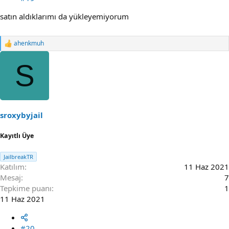
satın aldıklarımı da yükleyemiyorum
ahenkmuh
R
e
a
S
c
t
i
o
n
s
sroxybyjail
:
Kayıtlı Üye
JailbreakTR
Katılım
11 Haz 2021
Mesaj
7
Tepkime puanı
1
11 Haz 2021
#20