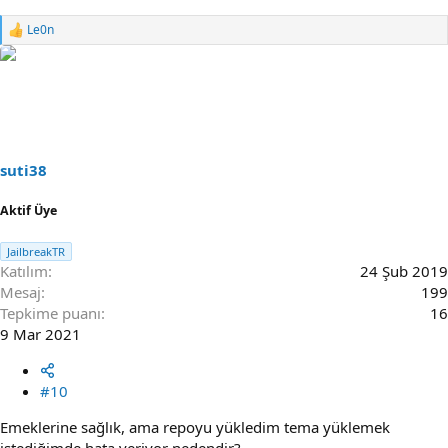
Le0n
R
e
a
c
t
i
o
n
s
suti38
:
Aktif Üye
JailbreakTR
Katılım
24 Şub 2019
Mesaj
199
Tepkime puanı
16
9 Mar 2021
#10
Emeklerine sağlık, ama repoyu yükledim tema yüklemek