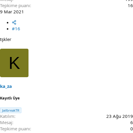
Tepkime puanı
16
9 Mar 2021
#16
tşkler
K
ka_za
Kayıtlı Üye
JailbreakTR
Katılım
23 Ağu 2019
Mesaj
6
Tepkime puanı
0