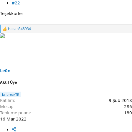
#22
Teşekkürler
Hasan348934
R
e
a
c
t
i
o
n
s
Le0n
:
Aktif Üye
JailbreakTR
Katılım
9 Şub 2018
Mesaj
286
Tepkime puanı
180
16 Mar 2022