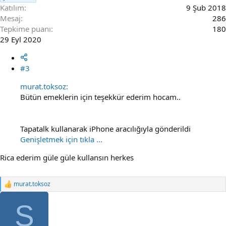
Katılım
9 Şub 2018
Mesaj
286
Tepkime puanı
180
29 Eyl 2020
#3
murat.toksoz:
Bütün emeklerin için teşekkür ederim hocam..
Tapatalk kullanarak iPhone aracılığıyla gönderildi
Genişletmek için tıkla ...
Rica ederim güle güle kullansın herkes
murat.toksoz
R
e
a
S
c
t