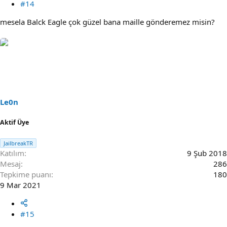
#14
mesela Balck Eagle çok güzel bana maille gönderemez misin?
Le0n
Aktif Üye
JailbreakTR
Katılım
9 Şub 2018
Mesaj
286
Tepkime puanı
180
9 Mar 2021
#15