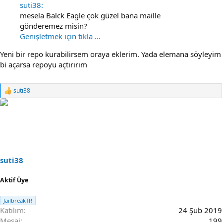
suti38:
mesela Balck Eagle çok güzel bana maille
gönderemez misin?
Genişletmek için tıkla ...
Yeni bir repo kurabilirsem oraya eklerim. Yada elemana söyleyim
bi açarsa repoyu açtırırım
suti38
R
e
a
c
t
i
o
n
s
suti38
:
Aktif Üye
JailbreakTR
Katılım
24 Şub 2019
Mesaj
199