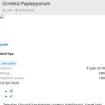
Ücretsiz Paylaşıyorum
K
B
Le0n
29 Eyl 2020
o
a
n
ş
u
l
S
a
a
n
h
g
i
ı
b
ç
Le0n
i
t
a
Aktif Üye
r
i
JailbreakTR
h
Katılım
9 Şub 2018
i
Mesaj
286
Tepkime puanı
180
29 Eyl 2020
#1
Temaları Discord kanalımdan ücretsiz alabilirsiniz. Davet linki