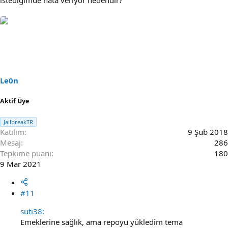
istediğimde hata veriyor nedendir?
Le0n
Aktif Üye
JailbreakTR
Katılım
9 Şub 2018
Mesaj
286
Tepkime puanı
180
9 Mar 2021
#11
suti38:
Emeklerine sağlık, ama repoyu yükledim tema