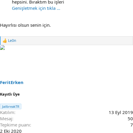
hepsini. Bıraktım bu işleri
Genişletmek için tıkla ...
Hayırlısı olsun senin için.
Le0n
R
e
a
c
t
i
o
n
s
FeritErken
:
Kayıtlı Üye
JailbreakTR
Katılım
13 Eyl 2019
Mesaj
50
Tepkime puanı
7
2 Eki 2020