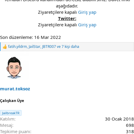
aşağıdadır.
Ziyaretçilere kapalı
Giriş yap
Twitter:
Ziyaretçilere kapalı
Giriş yap
Son düzenleme:
16 Mar 2022
fatih.yildrm
,
JailStar
,
JBTR007
ve 7 kişi daha
R
e
a
c
t
i
o
n
s
murat.toksoz
:
Çalışkan Üye
JailbreakTR
Katılım
30 Ocak 2018
Mesaj
698
Tepkime puanı
318