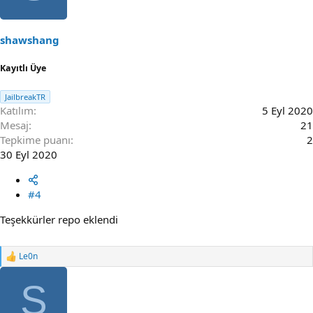
i
o
n
s
shawshang
:
Kayıtlı Üye
JailbreakTR
Katılım
5 Eyl 2020
Mesaj
21
Tepkime puanı
2
30 Eyl 2020
#4
Teşekkürler repo eklendi
Le0n
R
e
a
S
c
t