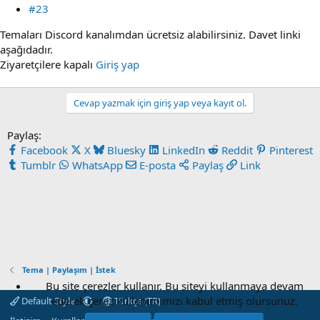
#23
Temaları Discord kanalımdan ücretsiz alabilirsiniz. Davet linki
aşağıdadır.
Ziyaretçilere kapalı
Giriş yap
Cevap yazmak için giriş yap veya kayıt ol.
Paylaş:
Facebook
X
Bluesky
LinkedIn
Reddit
Pinterest
Tumblr
WhatsApp
E-posta
Paylaş
Link
Tema | Paylaşım | İstek
Bu site çerezler kullanır. Bu siteyi kullanmaya devam
ederek çerez kullanımımızı kabul etmiş olursunuz.
Default Style
Türkçe (TR)