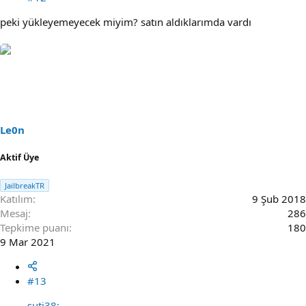
peki yükleyemeyecek miyim? satın aldıklarımda vardı
Le0n
Aktif Üye
JailbreakTR
Katılım
9 Şub 2018
Mesaj
286
Tepkime puanı
180
9 Mar 2021
#13
suti38: