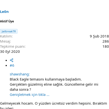
Le0n
Aktif Üye
JailbreakTR
Katılım
9 Şub 2018
Mesaj
286
Tepkime puanı
180
30 Eyl 2020
#6
shawshang:
Black Eagle temasını kullanmaya başladım.
Gerçekten güzelmiş eline sağlık. Güncelleme gelir mi
daha sonra ?
Genişletmek için tıkla ...
Gelmeyecek hocam. O yüzden ücretsiz verdim hepsini. Bıraktım
bu işleri