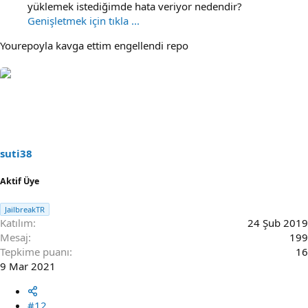
yüklemek istediğimde hata veriyor nedendir?
Genişletmek için tıkla ...
Yourepoyla kavga ettim engellendi repo
suti38
Aktif Üye
JailbreakTR
Katılım
24 Şub 2019
Mesaj
199
Tepkime puanı
16
9 Mar 2021
#12