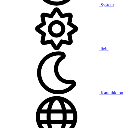
System
light
Karanlık ton