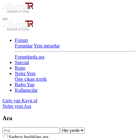
Forum
Forumlar
Yeni mesajlar
Forumlarda ara
Special
Repo
Neler Yeni
Öne çıkan içerik
Bağış Yap
Kullanıcılar
Giriş yap
Kayıt ol
Neler yeni
Ara
Ara
Sadece başlıkları ara