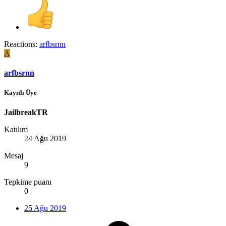
Reactions:
arfbsrnn
A
arfbsrnn
Kayıtlı Üye
JailbreakTR
Katılım
24 Ağu 2019
Mesaj
9
Tepkime puanı
0
25 Ağu 2019