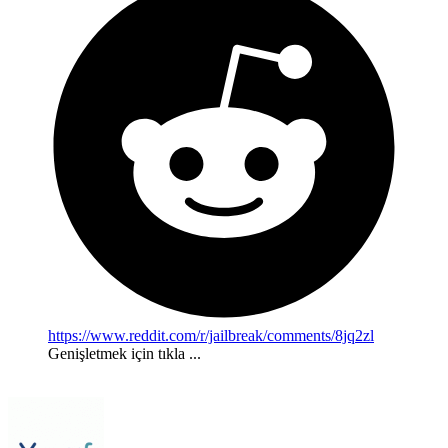
https://www.reddit.com/r/jailbreak/comments/8jq2zl
Genişletmek için tıkla ...