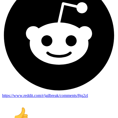
https://www.reddit.com/r/jailbreak/comments/8jq2zl