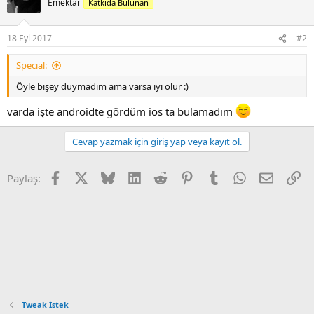
Emektar
Katkıda Bulunan
i
18 Eyl 2017
#2
Special:
Öyle bişey duymadım ama varsa iyi olur :)
varda işte androidte gördüm ios ta bulamadım
Cevap yazmak için giriş yap veya kayıt ol.
Facebook
X
Bluesky
LinkedIn
Reddit
Pinterest
Tumblr
WhatsApp
E-posta
Li
Paylaş:
Tweak İstek