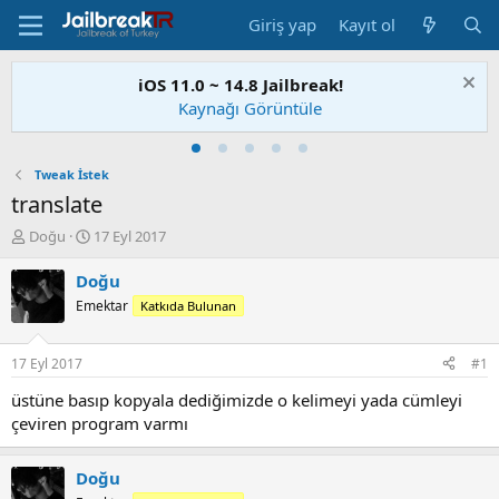
Giriş yap
Kayıt ol
iOS 11.0 ~ 14.8 Jailbreak!
Kaynağı Görüntüle
Tweak İstek
translate
K
B
Doğu
17 Eyl 2017
o
a
n
ş
Doğu
u
l
Emektar
Katkıda Bulunan
S
a
a
n
h
g
17 Eyl 2017
#1
i
ı
b
ç
üstüne basıp kopyala dediğimizde o kelimeyi yada cümleyi
i
t
çeviren program varmı
a
r
i
Doğu
h