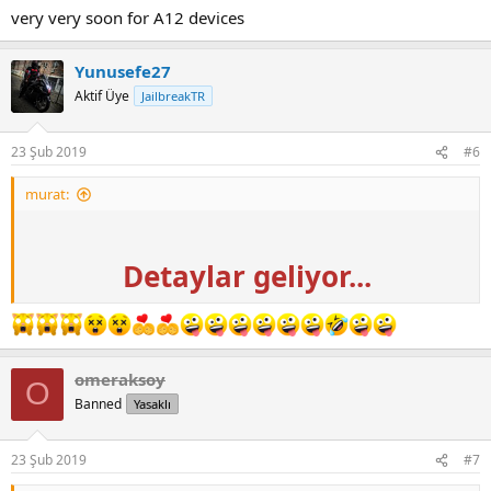
very very soon for A12 devices
Yunusefe27
Aktif Üye
JailbreakTR
23 Şub 2019
#6
murat:
Detaylar geliyor...
omeraksoy
O
Banned
Yasaklı
23 Şub 2019
#7