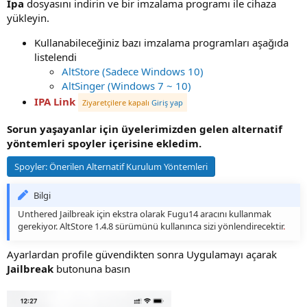
Ipa
dosyasını indirin ve bir imzalama programı ile cihaza
yükleyin.
Kullanabileceğiniz bazı imzalama programları aşağıda
listelendi
AltStore (Sadece Windows 10)
AltSinger (Windows 7 ~ 10)
IPA Link
Ziyaretçilere kapalı
Giriş yap
Sorun yaşayanlar için üyelerimizden gelen alternatif
yöntemleri spoyler içerisine ekledim.
Spoyler:
Önerilen Alternatif Kurulum Yöntemleri
Bilgi
Unthered Jailbreak için ekstra olarak Fugu14 aracını kullanmak
gerekiyor. AltStore 1.4.8 sürümünü kullanınca sizi yönlendirecektir
.
Ayarlardan profile güvendikten sonra Uygulamayı açarak
Jailbreak
butonuna basın