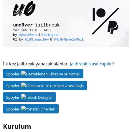
i
İlk kez Jailbreak yapacak olanlar;
Jailbreak Nasıl Yapılır?
Spoyler:
Desteklenen Cihaz ve Sürümler
Spoyler:
Checkra1n ile unc0ver Arası Geçiş
Spoyler:
Teknik Detaylar
Spoyler:
Yönetici Önerileri
Kurulum