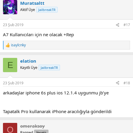
Muratsaltt
Aktif Üye
JailbreakTR
23 Şub 2019
#17
A7 Kullanıcıları için ne olacak +Rep
isaylcnky
R
e
a
elation
c
E
t
Kayıtlı Üye
JailbreakTR
i
o
n
23 Şub 2019
#18
s
:
arkadaşlar iphone 6s plus ios 12.1.4 uygunmu jb’ye
Tapatalk Pro kullanarak iPhone aracılığıyla gönderildi
omeraksoy
O
Banned
Yasaklı