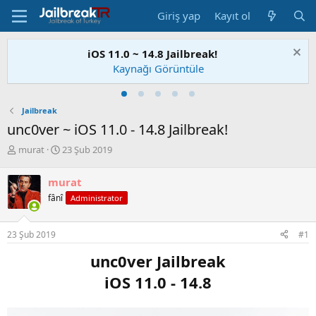
Giriş yap
Kayıt ol
Checkra1n Jailbreak Yayınlandı!
Nasıl Yapabilirim?
Jailbreak
unc0ver ~ iOS 11.0 - 14.8 Jailbreak!
K
B
murat
23 Şub 2019
o
a
n
ş
murat
u
l
fânî
Administrator
S
a
a
n
h
g
23 Şub 2019
#1
i
ı
b
ç
unc0ver Jailbreak
i
t
a
iOS 11.0 - 14.8
r
i
h