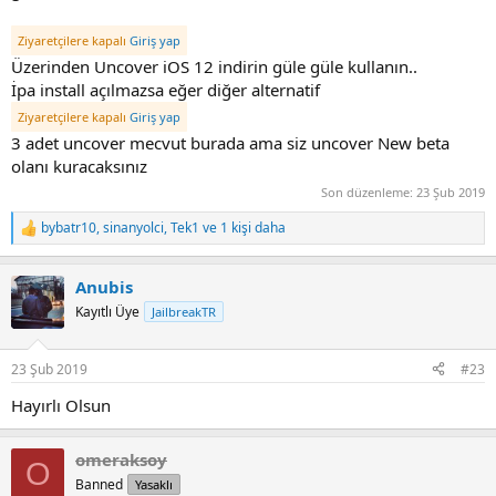
Ziyaretçilere kapalı
Giriş yap
Üzerinden Uncover iOS 12 indirin güle güle kullanın..
İpa install açılmazsa eğer diğer alternatif
Ziyaretçilere kapalı
Giriş yap
3 adet uncover mecvut burada ama siz uncover New beta
olanı kuracaksınız
Son düzenleme:
23 Şub 2019
bybatr10
,
sinanyolci
,
Tek1
ve 1 kişi daha
R
e
a
Anubis
c
t
Kayıtlı Üye
JailbreakTR
i
o
n
23 Şub 2019
#23
s
:
Hayırlı Olsun
omeraksoy
O
Banned
Yasaklı