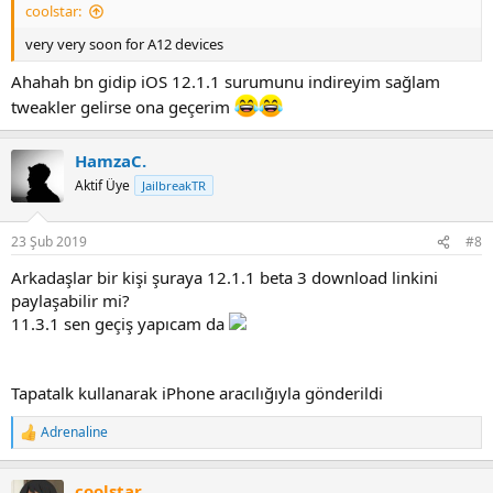
coolstar:
very very soon for A12 devices
Ahahah bn gidip iOS 12.1.1 surumunu indireyim sağlam
tweakler gelirse ona geçerim
HamzaC.
Aktif Üye
JailbreakTR
23 Şub 2019
#8
Arkadaşlar bir kişi şuraya 12.1.1 beta 3 download linkini
paylaşabilir mi?
11.3.1 sen geçiş yapıcam da
Tapatalk kullanarak iPhone aracılığıyla gönderildi
Adrenaline
R
e
a
coolstar
c