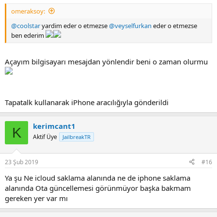
omeraksoy:
@coolstar
yardim eder o etmezse
@veyselfurkan
eder o etmezse
ben ederim
Açayım bilgisayarı mesajdan yönlendir beni o zaman olurmu
Tapatalk kullanarak iPhone aracılığıyla gönderildi
kerimcant1
K
Aktif Üye
JailbreakTR
23 Şub 2019
#16
Ya şu Ne icloud saklama alanında ne de iphone saklama
alanında Ota güncellemesi görünmüyor başka bakmam
gereken yer var mı