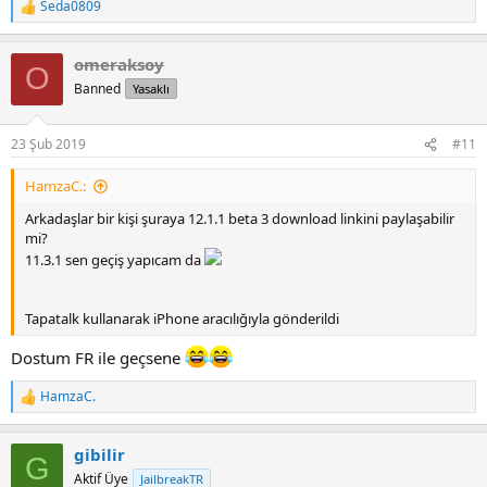
Seda0809
R
e
a
omeraksoy
c
O
t
Banned
Yasaklı
i
o
n
23 Şub 2019
#11
s
:
HamzaC.:
Arkadaşlar bir kişi şuraya 12.1.1 beta 3 download linkini paylaşabilir
mi?
11.3.1 sen geçiş yapıcam da
Tapatalk kullanarak iPhone aracılığıyla gönderildi
Dostum FR ile geçsene
HamzaC.
R
e
a
gibilir
c
G
t
Aktif Üye
JailbreakTR