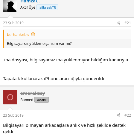
HamzaC.
c
t
Aktif Üye
JailbreakTR
i
o
n
23 Şub 2019
#21
s
:
berhanknbr:
Bilgisayarsız yükleme şansım var mı?
.ipa dosyası, bilgisayarsız ipa yüklenmiyor bildiğim kadarıyla.
Tapatalk kullanarak iPhone aracılığıyla gönderildi
omeraksoy
O
Banned
Yasaklı
23 Şub 2019
#22
Bilgisayarı olmayan arkadaşlara anlık ve hızlı şekilde destek
geldi