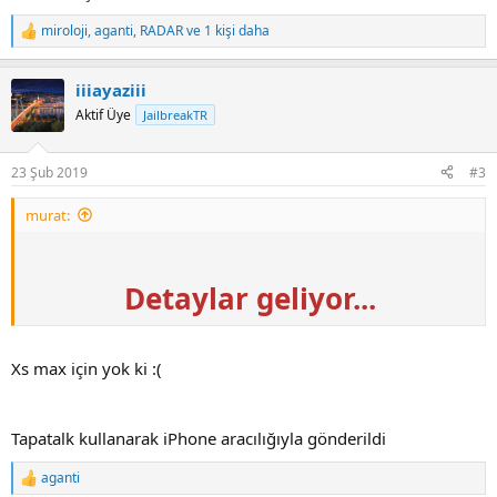
miroloji
,
aganti
,
RADAR
ve 1 kişi daha
R
e
a
iiiayaziii
c
t
Aktif Üye
JailbreakTR
i
o
n
23 Şub 2019
#3
s
:
murat:
Detaylar geliyor...
Xs max için yok ki :(
Tapatalk kullanarak iPhone aracılığıyla gönderildi
aganti
R