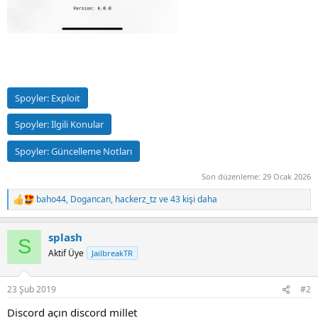
Spoyler:
Exploit
Spoyler:
İlgili Konular
Spoyler:
Güncelleme Notları
Son düzenleme:
29 Ocak 2026
baho44
,
Dogancan
,
hackerz_tz
ve 43 kişi daha
R
e
a
splash
c
S
t
Aktif Üye
JailbreakTR
i
o
n
23 Şub 2019
#2
s
:
Discord açın discord millet