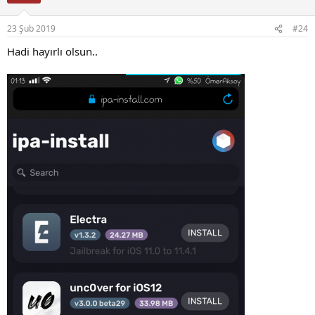
23 Şub 2019
#24
Hadi hayırlı olsun..