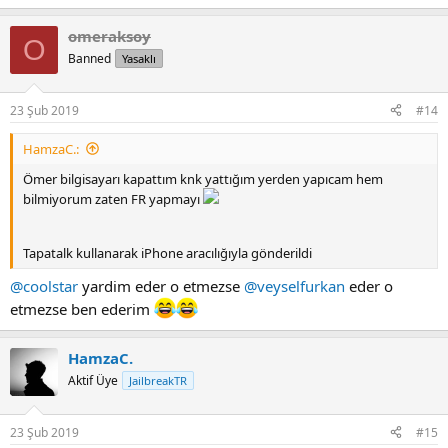
omeraksoy
O
Banned
Yasaklı
23 Şub 2019
#14
HamzaC.:
Ömer bilgisayarı kapattım knk yattığım yerden yapıcam hem
bilmiyorum zaten FR yapmayı
Tapatalk kullanarak iPhone aracılığıyla gönderildi
@coolstar
yardim eder o etmezse
@veyselfurkan
eder o
etmezse ben ederim
HamzaC.
Aktif Üye
JailbreakTR
23 Şub 2019
#15