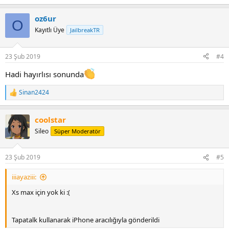
e
a
oz6ur
c
O
t
Kayıtlı Üye
JailbreakTR
i
o
n
23 Şub 2019
#4
s
:
Hadi hayırlısı sonunda
Sinan2424
R
e
a
coolstar
c
t
Sileo
Süper Moderatör
i
o
n
23 Şub 2019
#5
s
:
iiiayaziii:
Xs max için yok ki :(
Tapatalk kullanarak iPhone aracılığıyla gönderildi