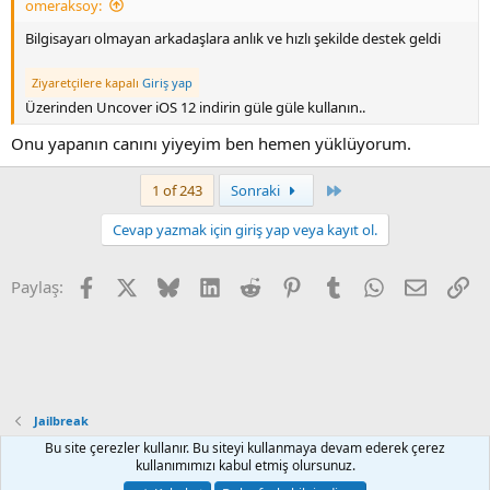
omeraksoy:
Bilgisayarı olmayan arkadaşlara anlık ve hızlı şekilde destek geldi
Ziyaretçilere kapalı
Giriş yap
Üzerinden Uncover iOS 12 indirin güle güle kullanın..
Onu yapanın canını yiyeyim ben hemen yüklüyorum.
Last
1 of 243
Sonraki
Cevap yazmak için giriş yap veya kayıt ol.
Facebook
X
Bluesky
LinkedIn
Reddit
Pinterest
Tumblr
WhatsApp
E-posta
Li
Paylaş:
Jailbreak
Bu site çerezler kullanır. Bu siteyi kullanmaya devam ederek çerez
kullanımımızı kabul etmiş olursunuz.
Default Style
Türkçe (TR)