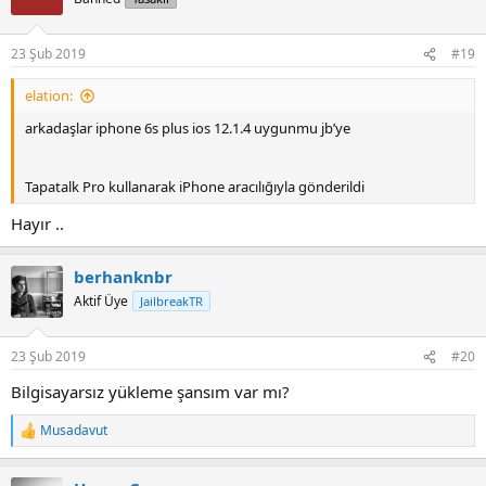
23 Şub 2019
#19
elation:
arkadaşlar iphone 6s plus ios 12.1.4 uygunmu jb’ye
Tapatalk Pro kullanarak iPhone aracılığıyla gönderildi
Hayır ..
berhanknbr
Aktif Üye
JailbreakTR
23 Şub 2019
#20
Bilgisayarsız yükleme şansım var mı?
Musadavut
R
e
a