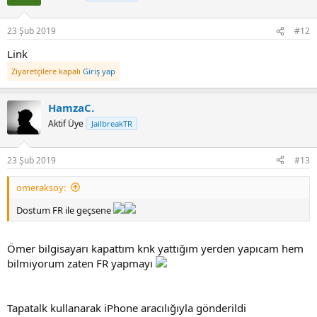
i
o
n
23 Şub 2019
#12
s
:
Link
Ziyaretçilere kapalı
Giriş yap
HamzaC.
Aktif Üye
JailbreakTR
23 Şub 2019
#13
omeraksoy:
Dostum FR ile geçsene
Ömer bilgisayarı kapattım knk yattığım yerden yapıcam hem
bilmiyorum zaten FR yapmayı
Tapatalk kullanarak iPhone aracılığıyla gönderildi