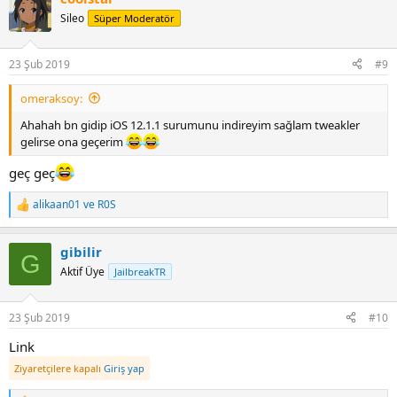
t
Sileo
Süper Moderatör
i
o
n
23 Şub 2019
#9
s
:
omeraksoy:
Ahahah bn gidip iOS 12.1.1 surumunu indireyim sağlam tweakler
gelirse ona geçerim
geç geç
alikaan01
ve
R0S
R
e
a
gibilir
c
G
t
Aktif Üye
JailbreakTR
i
o
n
23 Şub 2019
#10
s
:
Link
Ziyaretçilere kapalı
Giriş yap