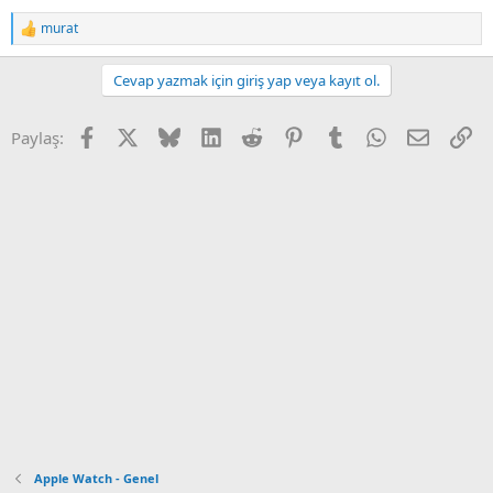
i
murat
R
e
a
Cevap yazmak için giriş yap veya kayıt ol.
c
t
i
Facebook
X
Bluesky
LinkedIn
Reddit
Pinterest
Tumblr
WhatsApp
E-posta
Li
Paylaş:
o
n
s
:
Apple Watch - Genel