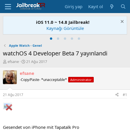
Giriş yap
Kayıt ol
iOS 11.0 ~ 14.8 Jailbreak!
Kaynağı Görüntüle
Apple Watch - Genel
watchOS 4 Developer Beta 7 yayınlandi
K
B
efsane
21 Ağu 2017
o
a
n
ş
efsane
u
l
-Copy/Paste- *unacceptable*
Administrator
S
a
a
n
h
g
21 Ağu 2017
#1
i
ı
b
ç
i
t
a
r
i
Gesendet von iPhone mit Tapatalk Pro
h