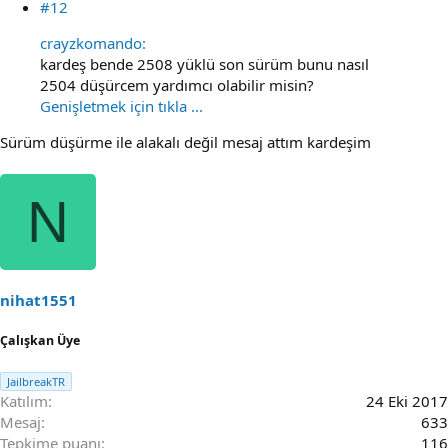
#12
crayzkomando:
kardeş bende 2508 yüklü son sürüm bunu nasıl
2504 düşürcem yardımcı olabilir misin?
Genişletmek için tıkla ...
Sürüm düşürme ile alakalı değil mesaj attım kardeşim
N
nihat1551
Çalışkan Üye
JailbreakTR
Katılım
24 Eki 2017
Mesaj
633
Tepkime puanı
116