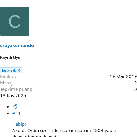
C
crayzkomando
Kayıtlı Üye
JailbreakTR
Katılım
19 Mar 2019
Mesaj
2
Tepkime puanı
0
13 Kas 2025
#11
Habip:
Axolot Cydia üzerinden sürüm sürüm 2504 yapın
düzelir bende düzeldi