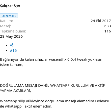
Çalışkan Üye
JailbreakTR
Katılım
24 Eki 2017
Mesaj
633
Tepkime puanı
116
28 May 2026
#16
Bağlanıyor da kalan cihazlar wasendfix 0.0.4 tweak yüklesin
işlem tamam,
……
DOĞRULAMA MESAJI DAHİL WHATSAPP KURULUM VE AKTİF
YAPMA AYARLARI,
Whatsapp silip yükleyince doğrulama mesajı alamadım Dolayısı
ile whatsapp ı aktif edemedim.