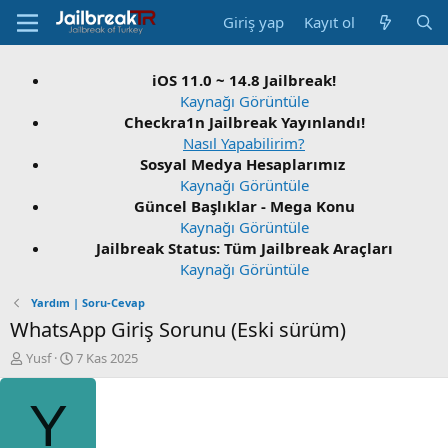
Giriş yap
Kayıt ol
iOS 11.0 ~ 14.8 Jailbreak!
Kaynağı Görüntüle
Checkra1n Jailbreak Yayınlandı!
Nasıl Yapabilirim?
Sosyal Medya Hesaplarımız
Kaynağı Görüntüle
Güncel Başlıklar - Mega Konu
Kaynağı Görüntüle
Jailbreak Status: Tüm Jailbreak Araçları
Kaynağı Görüntüle
Yardım | Soru-Cevap
WhatsApp Giriş Sorunu (Eski sürüm)
K
B
Yusf
7 Kas 2025
o
a
n
ş
Y
u
l
S
a
a
n