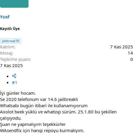
h
g
i
ı
b
ç
Yusf
i
t
a
Kayıtlı Üye
r
i
JailbreakTR
h
Katılım
7 Kas 2025
i
Mesaj
14
Tepkime puanı
0
7 Kas 2025
#1
İyi günler hocam.
Se 2020 telefonum var 14.6 jailbreakli
Whatsabı bugün itibari ile kullanamıyorum
Axolot twek yüklü ve whatssp sürüm. 25.1.80 bu şekillen
çalışıyodu.
Şuan ne yapmalıyım teşekkürler
WAsendfix için hangi repoyu kurmalıyım.