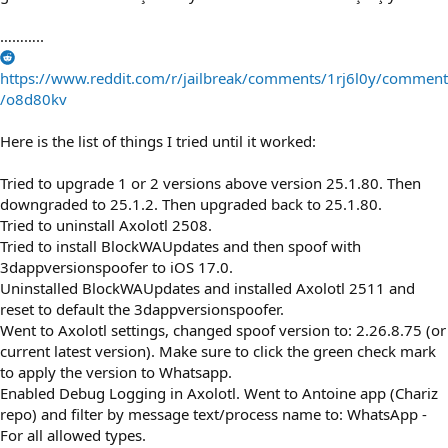
………..
https://www.reddit.com/r/jailbreak/comments/1rj6l0y/comment
/o8d80kv
Here is the list of things I tried until it worked:
Tried to upgrade 1 or 2 versions above version 25.1.80. Then
downgraded to 25.1.2. Then upgraded back to 25.1.80.
Tried to uninstall Axolotl 2508.
Tried to install BlockWAUpdates and then spoof with
3dappversionspoofer to iOS 17.0.
Uninstalled BlockWAUpdates and installed Axolotl 2511 and
reset to default the 3dappversionspoofer.
Went to Axolotl settings, changed spoof version to: 2.26.8.75 (or
current latest version). Make sure to click the green check mark
to apply the version to Whatsapp.
Enabled Debug Logging in Axolotl. Went to Antoine app (Chariz
repo) and filter by message text/process name to: WhatsApp -
For all allowed types.