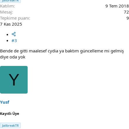
JailbreakTR
Katılım
9 Tem 2018
Mesaj
72
Tepkime puanı
9
7 Kas 2025
#3
Bende de gitti maalesef cydia ya baktım güncelleme mi gelmiş
diye oda yok
Y
Yusf
Kayıtlı Üye
JailbreakTR