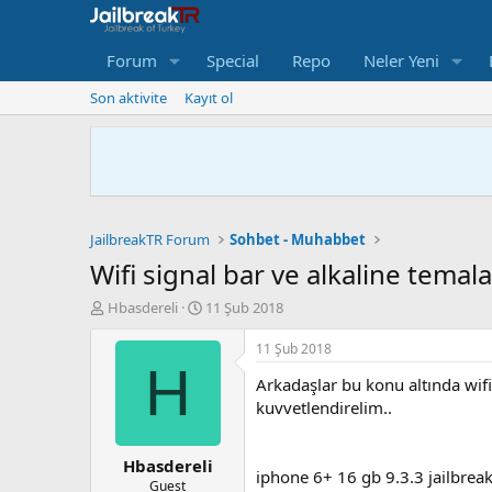
Forum
Special
Repo
Neler Yeni
Son aktivite
Kayıt ol
JailbreakTR Forum
Sohbet - Muhabbet
Wifi signal bar ve alkaline temalar
K
B
Hbasdereli
11 Şub 2018
o
a
n
ş
11 Şub 2018
u
l
H
Arkadaşlar bu konu altında wifi 
S
a
a
n
kuvvetlendirelim..
h
g
i
ı
Hbasdereli
b
ç
iphone 6+ 16 gb 9.3.3 jailbreak
i
t
Guest