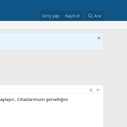
Giriş yap
Kayıt ol
Ara
#1
ylaşın.. Cihazlarımızın görselliğini