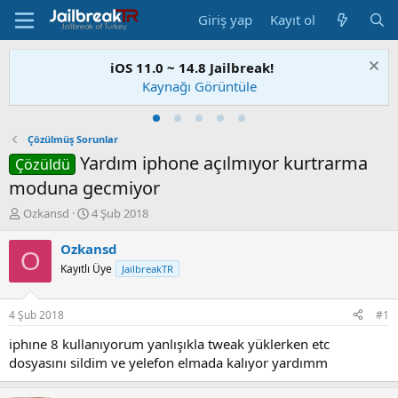
Giriş yap
Kayıt ol
iOS 11.0 ~ 14.8 Jailbreak!
Kaynağı Görüntüle
Çözülmüş Sorunlar
Yardım iphone açılmıyor kurtrarma
Çözüldü
moduna gecmiyor
K
B
Ozkansd
4 Şub 2018
o
a
n
ş
Ozkansd
O
u
l
Kayıtlı Üye
JailbreakTR
S
a
a
n
h
g
4 Şub 2018
#1
i
ı
b
ç
iphıne 8 kullanıyorum yanlışıkla tweak yüklerken etc
i
t
dosyasını sildim ve yelefon elmada kalıyor yardımm
a
r