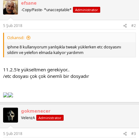
i
efsane
h
-Copy/Paste- *unacceptable*
Administrator
i
5 Şub 2018
#2
Ozkansd:
iphıne 8 kullanıyorum yanlışıkla tweak yüklerken etc dosyasını
sildim ve yelefon elmada kalıyor yardımm
11.2.5'e yükseltmen gerekiyor..
/etc dosyası çok çok önemli bir dosyadır
gokmenecer
VelenzA
Administrator
5 Şub 2018
#3