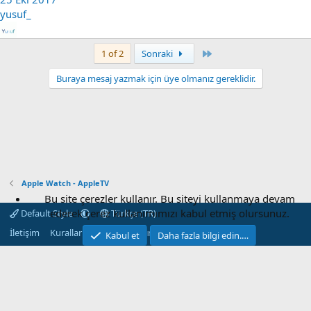
yusuf_
Last
1 of 2
Sonraki
Buraya mesaj yazmak için üye olmanız gereklidir.
Apple Watch - AppleTV
Bu site çerezler kullanır. Bu siteyi kullanmaya devam
ederek çerez kullanımımızı kabul etmiş olursunuz.
Default Style
Türkçe (TR)
İletişim
Kurallar
Gizlilik
Yardım
Ana sayfa
R
Kabul et
Daha fazla bilgi edin.…
S
S