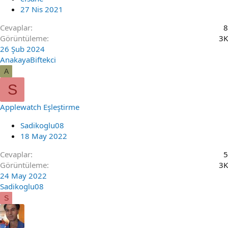
27 Nis 2021
Cevaplar
8
Görüntüleme
3K
26 Şub 2024
AnakayaBiftekci
A
S
Applewatch Eşleştirme
Sadikoglu08
18 May 2022
Cevaplar
5
Görüntüleme
3K
24 May 2022
Sadikoglu08
S