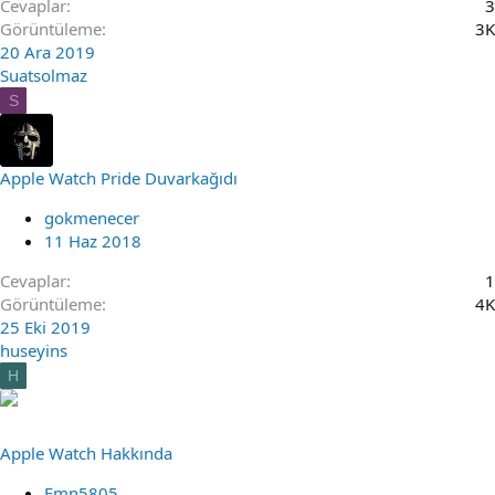
Cevaplar
3
Görüntüleme
3K
20 Ara 2019
Suatsolmaz
S
Apple Watch Pride Duvarkağıdı
gokmenecer
11 Haz 2018
Cevaplar
1
Görüntüleme
4K
25 Eki 2019
huseyins
H
Apple Watch Hakkında
Emn5805