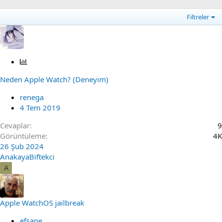
Filtreler
A
n
Neden Apple Watch? (Deneyim)
k
e
renega
t
4 Tem 2019
Cevaplar
9
Görüntüleme
4K
26 Şub 2024
AnakayaBiftekci
A
Apple WatchOS jailbreak
efsane