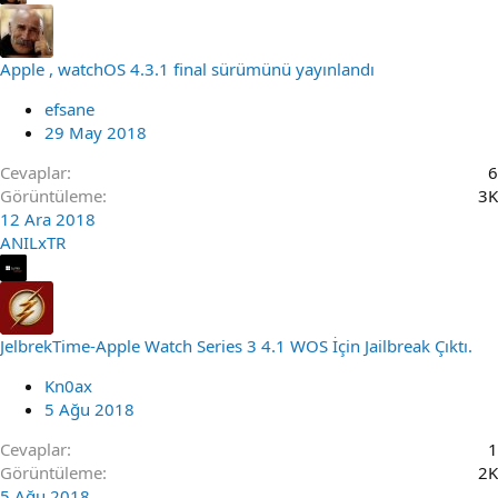
Apple , watchOS 4.3.1 final sürümünü yayınlandı
efsane
29 May 2018
Cevaplar
6
Görüntüleme
3K
12 Ara 2018
ANILxTR
JelbrekTime-Apple Watch Series 3 4.1 WOS İçin Jailbreak Çıktı.
Kn0ax
5 Ağu 2018
Cevaplar
1
Görüntüleme
2K
5 Ağu 2018