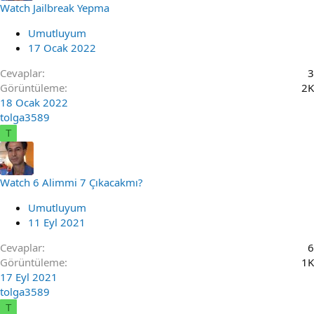
Watch Jailbreak Yepma
Umutluyum
17 Ocak 2022
Cevaplar
3
Görüntüleme
2K
18 Ocak 2022
tolga3589
T
Watch 6 Alimmi 7 Çıkacakmı?
Umutluyum
11 Eyl 2021
Cevaplar
6
Görüntüleme
1K
17 Eyl 2021
tolga3589
T