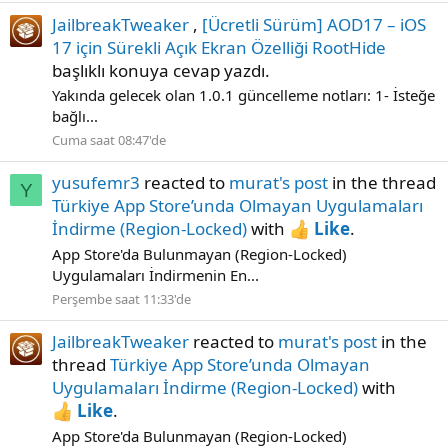
JailbreakTweaker
,
[Ücretli Sürüm] AOD17 – iOS
17 için Sürekli Açık Ekran Özelliği RootHide
başlıklı konuya cevap yazdı.
Yakında gelecek olan 1.0.1 güncelleme notları: 1- İsteğe
bağlı...
Cuma saat 08:47'de
yusufemr3
reacted to
murat's post
in the thread
Y
Türkiye App Store’unda Olmayan Uygulamaları
İndirme (Region-Locked)
with
Like
.
App Store'da Bulunmayan (Region-Locked)
Uygulamaları İndirmenin En...
Perşembe saat 11:33'de
JailbreakTweaker
reacted to
murat's post
in the
thread
Türkiye App Store’unda Olmayan
Uygulamaları İndirme (Region-Locked)
with
Like
.
App Store'da Bulunmayan (Region-Locked)