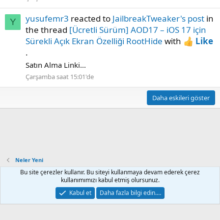
yusufemr3
reacted to
JailbreakTweaker's post
in
Y
the thread
[Ücretli Sürüm] AOD17 – iOS 17 için
Sürekli Açık Ekran Özelliği RootHide
with
Like
.
Satın Alma Linki...
Çarşamba saat 15:01'de
Daha eskileri göster
Neler Yeni
Bu site çerezler kullanır. Bu siteyi kullanmaya devam ederek çerez
kullanımımızı kabul etmiş olursunuz.
Default Style
Türkçe (TR)
Kabul et
Daha fazla bilgi edin.…
İletişim
Kurallar
Gizlilik
Yardım
Ana sayfa
R
S
S