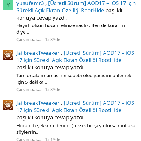
yusufemr3
,
[Ücretli Sürüm] AOD17 – iOS 17 için
Y
Sürekli Açık Ekran Özelliği RootHide
başlıklı
konuya cevap yazdı.
Hayırlı olsun hocam elinize sağlık. Ben de kurarım
diye...
Çarşamba saat 15:39'de
JailbreakTweaker
,
[Ücretli Sürüm] AOD17 – iOS
17 için Sürekli Açık Ekran Özelliği RootHide
başlıklı konuya cevap yazdı.
Tam ortalanmamasının sebebi oled yanığını önlemek
için 5 dakika...
Çarşamba saat 15:39'de
JailbreakTweaker
,
[Ücretli Sürüm] AOD17 – iOS
17 için Sürekli Açık Ekran Özelliği RootHide
başlıklı konuya cevap yazdı.
Hocam teşekkür ederim. :) eksik bir şey olursa mutlaka
söylersin...
Çarşamba saat 15:19'de