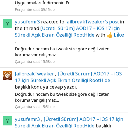
Uygulamaları İndirmenin En...
Perşembe saat 09:15'de
yusufemr3
reacted to
JailbreakTweaker's post
in
Y
the thread
[Ücretli Sürüm] AOD17 – iOS 17 için
Sürekli Açık Ekran Özelliği RootHide
with
Like
.
Doğrudur hocam bu tweak size göre değil zaten
koruma var çalışmaz...
Çarşamba saat 15:58'de
JailbreakTweaker
,
[Ücretli Sürüm] AOD17 – iOS
17 için Sürekli Açık Ekran Özelliği RootHide
başlıklı konuya cevap yazdı.
Doğrudur hocam bu tweak size göre değil zaten
koruma var çalışmaz...
Çarşamba saat 15:51'de
yusufemr3
,
[Ücretli Sürüm] AOD17 – iOS 17 için
Y
Sürekli Açık Ekran Özelliği RootHide
başlıklı