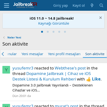
Giriş yap
Kayıt ol
iOS 11.0 ~ 14.8 Jailbreak!
Kaynağı Görüntüle
Neler Yeni
Son aktivite
an Konular
Yeni mesajlar
Yeni profil mesajları
Son aktivite
yusufemr3
reacted to
Webthese's post
in the
Y
thread
Dopamine Jailbreak | Cihaz ve iOS
Destek Listesi & Kurulum Rehberi
with
Like
.
Dopamine 3.0 Jailbreak Yayınlandı – Desteklenen
Cihazlar ve iOS...
Dün 20:01 da
yusufemr3
reacted to
murat's post
in the thread