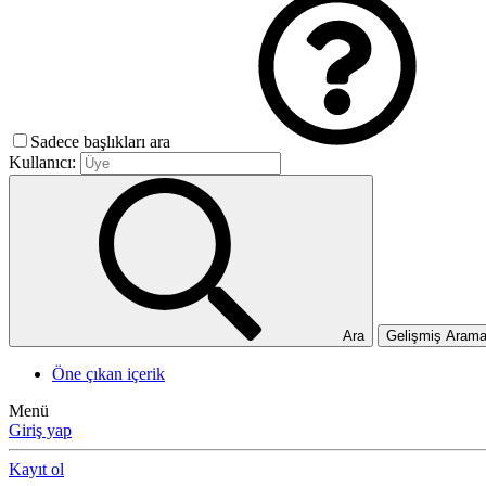
Sadece başlıkları ara
Kullanıcı:
Ara
Gelişmiş Aram
Öne çıkan içerik
Menü
Giriş yap
Kayıt ol