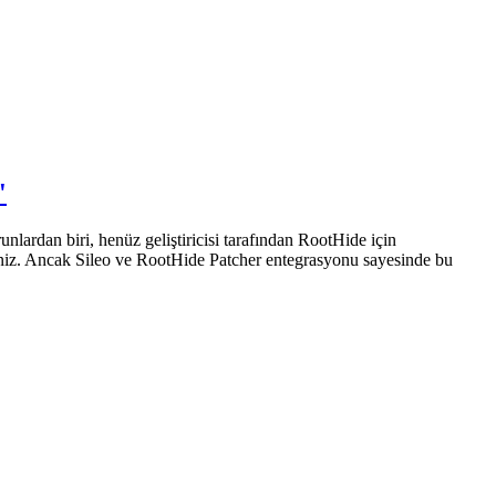
'
ardan biri, henüz geliştiricisi tarafından RootHide için
iniz. Ancak Sileo ve RootHide Patcher entegrasyonu sayesinde bu