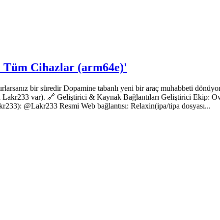
.1 Tüm Cihazlar (arm64e)'
rlarsanız bir süredir Dopamine tabanlı yeni bir araç muhabbeti dönüyord
a Lakr233 var). 🔗 Geliştirici & Kaynak Bağlantıları Geliştirici Eki
): @Lakr233 Resmi Web bağlantısı: Relaxin(ipa/tipa dosyası...