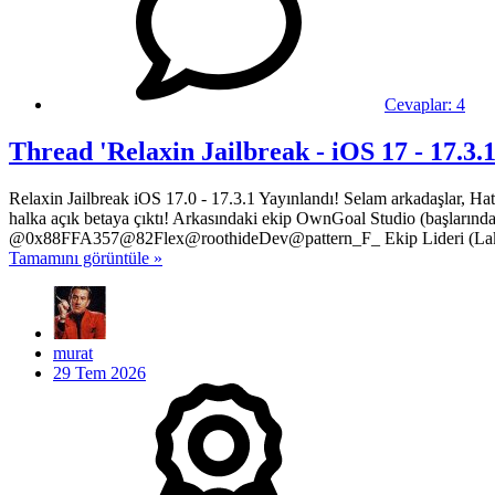
Cevaplar:
4
Thread 'Relaxin Jailbreak - iOS 17 - 17.3
Relaxin Jailbreak iOS 17.0 - 17.3.1 Yayınlandı! Selam arkadaşlar, Hatı
halka açık betaya çıktı! Arkasındaki ekip OwnGoal Studio (başlarınd
@0x88FFA357@82Flex@roothideDev@pattern_F_ Ekip Lideri (Lakr233
Tamamını görüntüle »
murat
29 Tem 2026