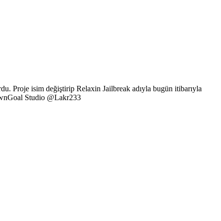
u. Proje isim değiştirip Relaxin Jailbreak adıyla bugün itibarıyla
p: OwnGoal Studio @Lakr233