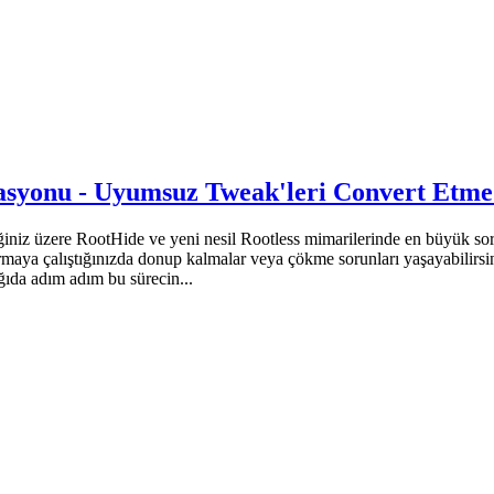
asyonu - Uyumsuz Tweak'leri Convert Etme
iz üzere RootHide ve yeni nesil Rootless mimarilerinde en büyük sorunl
rmaya çalıştığınızda donup kalmalar veya çökme sorunları yaşayabilirs
ğıda adım adım bu sürecin...