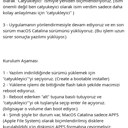
olarak "Catyukleyici" ismiyle yeniden biçimlendiriyoruz. (isim
önemli değil ben catyukeyici olarak isim verdim sadece daha
kolay anlaşılması için "catyukleyici" )
3 - Uygulamanın yönlendirmesiyle devam ediyoruz ve en son
sürüm macOS Catalina sürümünü yüklüyoruz. (Bu işlem uzun
sürer sonuçta yazılımı yüklüyor.)
Kurulum Aşaması
1 - Yazılım indirildiğinde sürümü yüklemek için
"catyukleyici"'yi seçiyoruz. (Create a bootable installer)
2 - Yükleme işlemi de bittiğinde flash takılı şekilde macimizi
reboot ediyoruz.
3 - Reboot ederken "alt" tuşuna basılı tutuyoruz ve
"catyukleyici"'yi ok tuşlarıyla seçip enter ile açıyoruz.
(bilgisayar o volume dan boot ediyor.)
4 - Şimdi şöyle bir durum var, MacOS Catalina sadece APFS
(Apple File System) olarak biçimlendirilmiş disklere
kurulabildiği için diskimizi APFS formatına çevirmeliyiz.