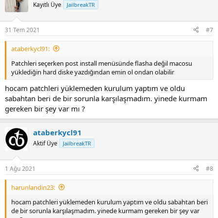
Kayıtlı Üye
JailbreakTR
31 Tem 2021
#7
ataberkycl91:
Patchleri seçerken post install menüsünde flasha değil macosu
yüklediğin hard diske yazdığından emin ol ondan olabilir
hocam patchleri yüklemeden kurulum yaptım ve oldu
sabahtan beri de bir sorunla karşılaşmadım. yinede kurmam
gereken bir şey var mı ?
ataberkycl91
Aktif Üye
JailbreakTR
1 Ağu 2021
#8
harunlandin23:
hocam patchleri yüklemeden kurulum yaptım ve oldu sabahtan beri
de bir sorunla karşılaşmadım. yinede kurmam gereken bir şey var