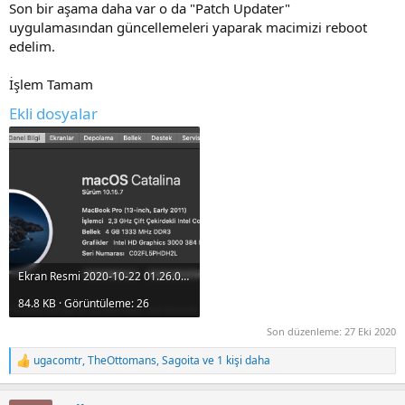
Son bir aşama daha var o da "Patch Updater"
uygulamasından güncellemeleri yaparak macimizi reboot
edelim.
İşlem Tamam
Ekli dosyalar
Ekran Resmi 2020-10-22 01.26.08.png
84.8 KB · Görüntüleme: 26
Son düzenleme:
27 Eki 2020
ugacomtr
,
TheOttomans
,
Sagoita
ve 1 kişi daha
R
e
a