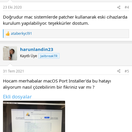
n
23 Eki 2020
#4
s
:
Doğrudur mac sistemlerde patcher kullanarak eski cihazlarda
kurulum yapılabiliyor. teşekkürler dostum.
ataberkycl91
R
e
a
harunlandin23
c
t
Kayıtlı Üye
JailbreakTR
i
o
n
31 Tem 2021
#5
s
:
Hocam merhabalar macOS Port Installer’da bu hatayı
alıyorum nasıl çözebilirim bir fikriniz var mı ?
Ekli dosyalar