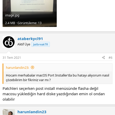
image.jpg
2.4 MB · Görüntüleme: 13
ataberkycl91
Aktif Üye
JailbreakTR
31 Tem 2021
#6
harunlandin23:
Hocam merhabalar macOS Port Installer’da bu hatayı alıyorum nasıl
çözebilirim bir fikriniz var mı ?
Patchleri seçerken post install menüsünde flasha değil
macosu yüklediğin hard diske yazdığından emin ol ondan
olabilir
harunlandin23