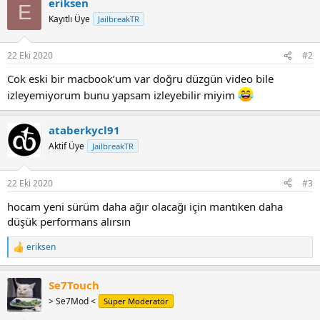
eriksen
c
E
t
Kayıtlı Üye
JailbreakTR
i
o
n
22 Eki 2020
#2
s
:
Cok eski bir macbook’um var doğru düzgün video bile
izleyemiyorum bunu yapsam izleyebilir miyim
ataberkycl91
Aktif Üye
JailbreakTR
22 Eki 2020
#3
hocam yeni sürüm daha ağır olacağı için mantıken daha
düşük performans alırsın
eriksen
R
e
a
Se7Touch
c
t
> Se7Mod <
Süper Moderatör
i
o