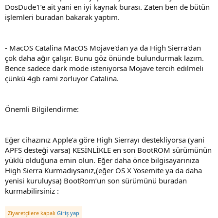
DosDude1’e ait yani en iyi kaynak burası. Zaten ben de bütün
işlemleri buradan bakarak yaptım.
- MacOS Catalina MacOS Mojave'dan ya da High Sierra'dan
çok daha ağır çalışır. Bunu göz önünde bulundurmak lazım.
Bence sadece dark mode isteniyorsa Mojave tercih edilmeli
çünkü 4gb rami zorluyor Catalina.
Önemli Bilgilendirme:
Eğer cihazınız Apple’a göre High Sierrayı destekliyorsa (yani
APFS desteği varsa) KESİNLİKLE en son BootROM sürümünün
yüklü olduğuna emin olun. Eğer daha önce bilgisayarınıza
High Sierra Kurmadıysanız,(eğer OS X Yosemite ya da daha
yenisi kuruluysa) BootRom’un son sürümünü buradan
kurmabilirsiniz :
Ziyaretçilere kapalı
Giriş yap