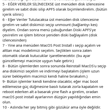
5 - EĞER VERİLER SİLİNECEKSE üst menüden disk izlencesine
girelim ve sabit diski silip APFS olarak biçimlendirelim. (bütün
içerik silinir.)
6 - Eğer Veriler Tutulacaksa üst menüden disk izlencesine
girelim ve sabit diskimizi seçip unmount (bağlantıyı kes)
diyelim. Ondan sonra menü çubuğundan Diski APFS'ye
çevirelim ve işlem bitince yeniden diski bağlayalım (disk
izlencesinden)
7 - Yine ana menüden MacOS Post Install ı seçip açalım ve
alttan mac modelimizi seçelim. Seçtikten sonra zaten
otomatik olarak kutucuklar işaretlenecektir. (bu ayar
güncellemeyi macinize uygun hale getirir.)
8 - Bütün işlemlerden sonra sonunda Reinstall MacOS'u seçip
ana diskimizi seçelim ve indirmeyi başlatalım (işlem uzun
sürer bekleyelim macimizi kendi haline bırakalım.)
9- Bütün işlemler kendi kendine olacaktır, eğer mac boot
edilemezse güç düğmesine basılı tutarak zorla kapatalım ve
reboot ederken alt a basarak yine flash a girelim, oradan
macOS post install ayarlarının düzgün yapıldığından emin
olun.
10 - Aslında her şey bitmiş gibi gözükür ama öyle değildir.