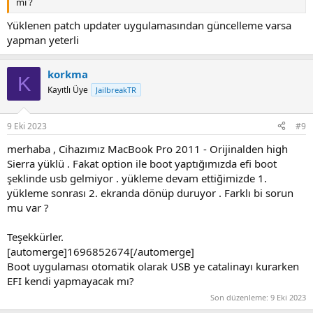
mı ?
Yüklenen patch updater uygulamasından güncelleme varsa
yapman yeterli
korkma
K
Kayıtlı Üye
JailbreakTR
9 Eki 2023
#9
merhaba , Cihazımız MacBook Pro 2011 - Orijinalden high
Sierra yüklü . Fakat option ile boot yaptığımızda efi boot
şeklinde usb gelmiyor . yükleme devam ettiğimizde 1.
yükleme sonrası 2. ekranda dönüp duruyor . Farklı bi sorun
mu var ?
Teşekkürler.
[automerge]1696852674[/automerge]
Boot uygulaması otomatik olarak USB ye catalinayı kurarken
EFI kendi yapmayacak mı?
Son düzenleme:
9 Eki 2023