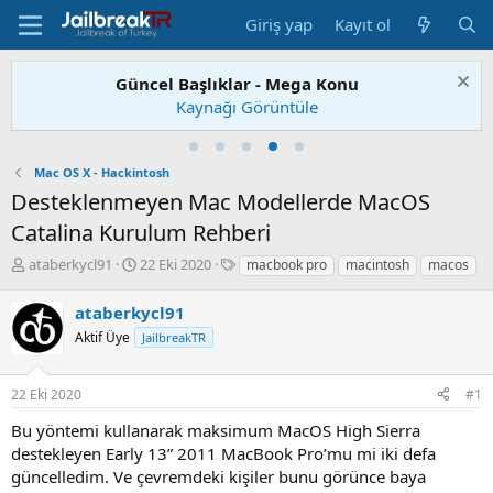
Giriş yap
Kayıt ol
Güncel Başlıklar - Mega Konu
Kaynağı Görüntüle
Mac OS X - Hackintosh
Desteklenmeyen Mac Modellerde MacOS
Catalina Kurulum Rehberi
K
B
E
ataberkycl91
22 Eki 2020
macbook pro
macintosh
macos
o
a
t
n
ş
i
ataberkycl91
u
l
k
Aktif Üye
JailbreakTR
S
a
e
a
n
t
h
g
l
22 Eki 2020
#1
i
ı
e
b
ç
r
Bu yöntemi kullanarak maksimum MacOS High Sierra
i
t
destekleyen Early 13” 2011 MacBook Pro’mu mi iki defa
a
güncelledim. Ve çevremdeki kişiler bunu görünce baya
r